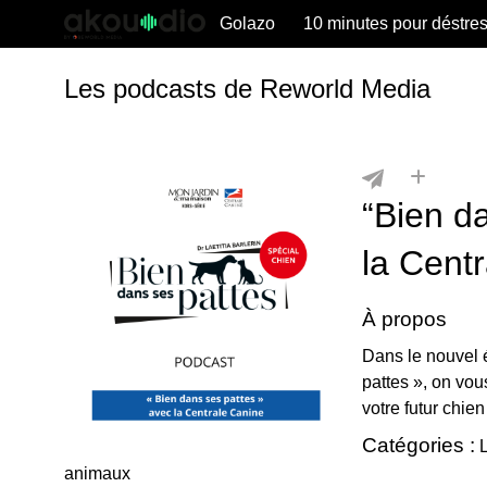
Golazo
10 minutes pour déstre
Les podcasts de Reworld Media
“Bien d
la Cent
À propos
Dans le nouvel 
pattes », on vou
votre futur chie
Catégories :
L
animaux