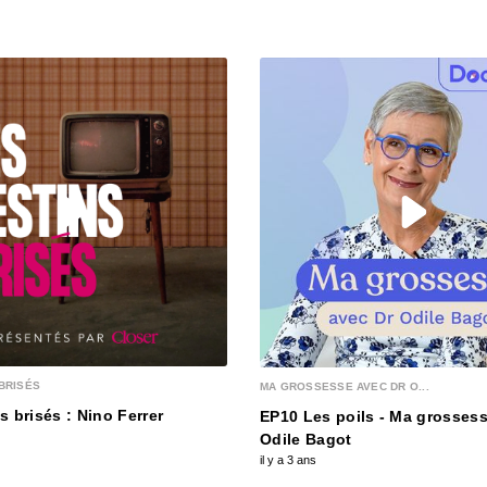
BRISÉS
MA GROSSESSE AVEC DR O...
s brisés : Nino Ferrer
EP10 Les poils - Ma grossess
Odile Bagot
il y a 3 ans