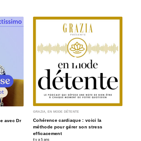
MA M
Com
GRAZIA, EN MODE DÉTENTE
il y a
Cohérence cardiaque : voici la
e avec Dr
méthode pour gérer son stress
efficacement
il y a 5 ans