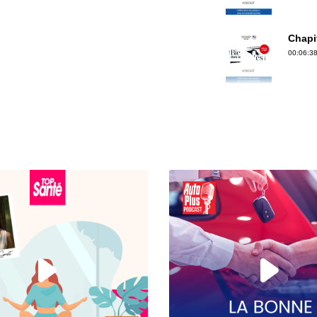
Chapit
00:06:38
Chapitre 4 : Sa santé et ses soins : qu’
traini
00:05:46
Chapit
l’appr
00:05:51
Chapi
dans 
00:06:32
Chapit