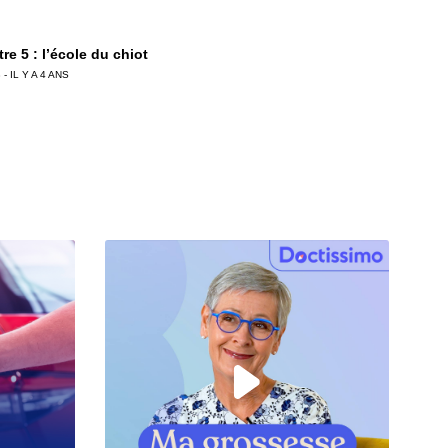
re 5 : l’école du chiot
 - IL Y A 4 ANS
est-ce que le medical
ng ?
 - IL Y A 4 ANS
re 3 : Les premiers jours du chiot à la maison :
entissage de la propreté
 - IL Y A 4 ANS
tre 2 : Où trouver son chien : attention aux arnaques
les petites annonces animalières
 - IL Y A 4 ANS
re 1 : Choix d’une race : comment ne pas faire d’erreur ?