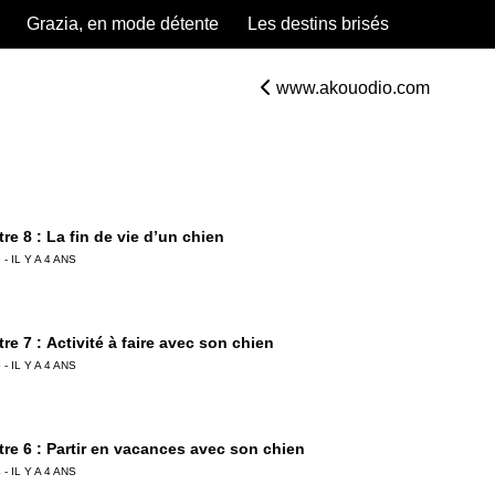
Grazia, en mode détente
Les destins brisés
www.akouodio.com
re 8 : La fin de vie d’un chien
 - IL Y A 4 ANS
re 7 : Activité à faire avec son chien
 - IL Y A 4 ANS
tre 6 : Partir en vacances avec son chien
 - IL Y A 4 ANS