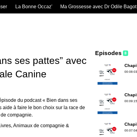
sser
La Bonne Occaz'
Ma Grossesse avec Dr Odile Bagot
Episodes
8
ans ses pattes” avec
Chapit
rale Canine
00:08:03
Chapit
épisode du podcast « Bien dans ses
00:09:15
s aide à faire le bon choix sur la race de
n de compagnie.
Chapi
ivres, Animaux de compagnie &
00:07:04