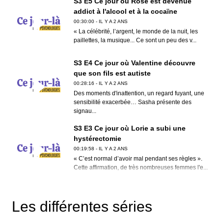
S3 E5 Ce jour où Rose est devenue
addict à l'alcool et à la cocaïne
00:30:00 - IL Y A 2 ANS
« La célébrité, l’argent, le monde de la nuit, les
paillettes, la musique... Ce sont un peu des v...
S3 E4 Ce jour où Valentine découvre
que son fils est autiste
00:28:16 - IL Y A 2 ANS
Des moments d'inattention, un regard fuyant, une
sensibilité exacerbée… Sasha présente des
signau...
S3 E3 Ce jour où Lorie a subi une
hystérectomie
00:19:58 - IL Y A 2 ANS
« C’est normal d’avoir mal pendant ses règles ».
Cette affirmation, de très nombreuses femmes l'e...
S3 E2 Je suis borderline
00:32:02 - IL Y A 2 ANS
Les différentes séries
Le trouble de la personnalité limite (borderline) est
une pathologie imprévisible. Elle se manife...