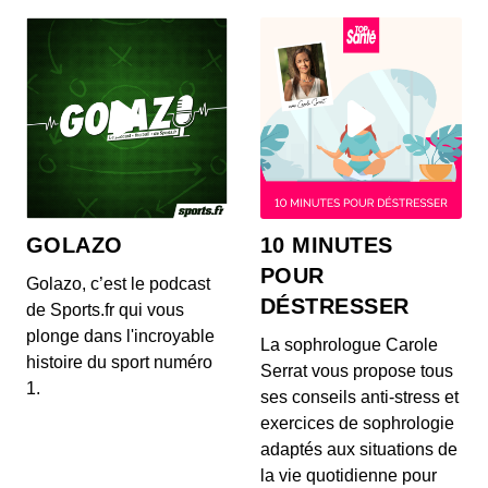
S3 E1 Mon enfant est TDAH
00:34:40 - IL Y A 2 ANS
Qui sont ces enfants que l’on catalogue comme «
difficiles » ? Ils sont hyperactifs, ont du mal à...
S2 E9 Céline a adopté sa fille
00:31:02 - IL Y A 4 ANS
GOLAZO
10 MINUTES
10.000 couples en France ont obtenu l’agrément
POUR
nécessaire et sont actuellement en attente de
Golazo, c’est le podcast
voir...
DÉSTRESSER
de Sports.fr qui vous
plonge dans l'incroyable
La sophrologue Carole
S2 E8 Eliot a soigné son trouble de
histoire du sport numéro
l'attention
Serrat vous propose tous
1.
00:20:36 - IL Y A 4 ANS
ses conseils anti-stress et
Le TDAH, pour Trouble de l’Attention et de
exercices de sophrologie
l’Hyperactivité, est un trouble du neuro-
adaptés aux situations de
développement...
la vie quotidienne pour