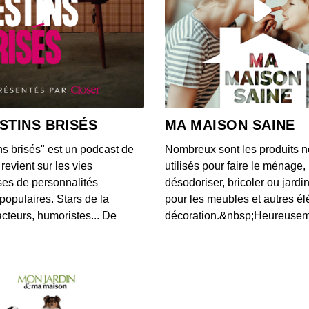
S2 E2 
00:16:54
S2 E1
00:31:21
STINS BRISÉS
MA MAISON SAINE
ns brisés" est un podcast de
Nombreux sont les produits n
#10 B
revient sur les vies
utilisés pour faire le ménage,
00:22:03
es de personnalités
désodoriser, bricoler ou jardi
populaires. Stars de la
pour les meubles et autres é
cteurs, humoristes... De
décoration.&nbsp;Heureusemen
#9 Val
00:26:12
#8 Ju
00:26:25