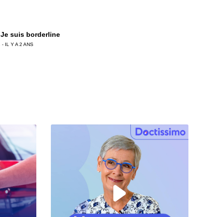
 Je suis borderline
 - IL Y A 2 ANS
 Mon enfant est TDAH
 - IL Y A 2 ANS
Céline a adopté sa fille
 - IL Y A 4 ANS
Eliot a soigné son trouble de l'attention
 - IL Y A 4 ANS