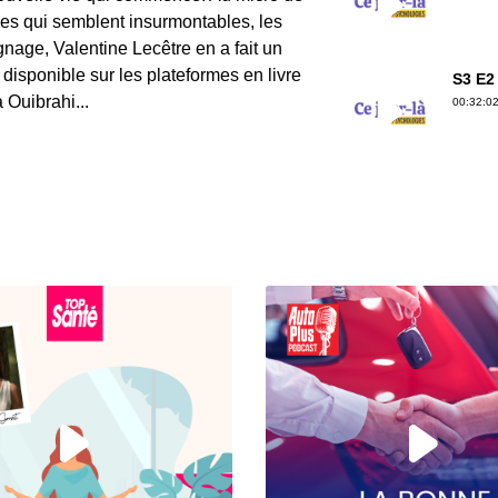
les qui semblent insurmontables, les
nage, Valentine Lecêtre en a fait un
t disponible sur les plateformes en livre
S3 E2
 Ouibrahi...
00:32:02
S3 E1
00:34:40
S2 E9 
00:31:02
S2 E8 
00:20:36