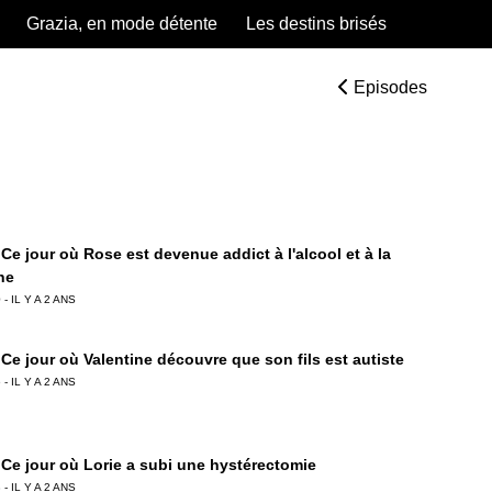
Grazia, en mode détente
Les destins brisés
Episodes
Ce jour où Rose est devenue addict à l'alcool et à la
ne
 - IL Y A 2 ANS
Ce jour où Valentine découvre que son fils est autiste
 - IL Y A 2 ANS
 Ce jour où Lorie a subi une hystérectomie
 - IL Y A 2 ANS