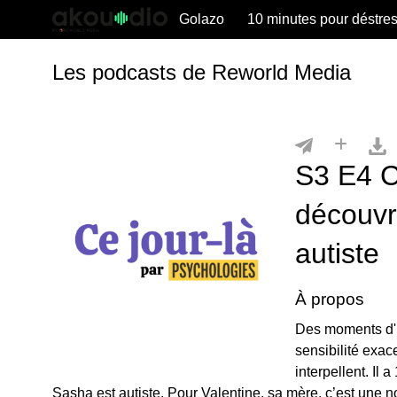
Golazo
10 minutes pour déstre
Les podcasts de Reworld Media
S3 E4 C
découvre
autiste
À propos
Des moments d'i
sensibilité exa
interpellent. Il
Sasha est autiste. Pour Valentine, sa mère, c’est une 