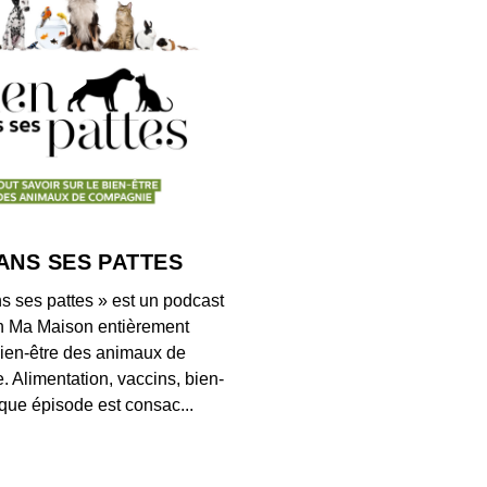
#7 Fa
00:21:00
#6 So
00:26:07
ANS SES PATTES
#5 Ali
s ses pattes » est un podcast
00:26:09
n Ma Maison entièrement
ien-être des animaux de
 Alimentation, vaccins, bien-
#4 Hé
ue épisode est consac...
Compo
00:26:48