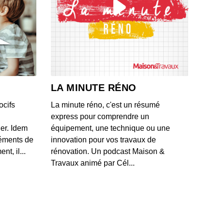
Viviane a redécouvert son histoire familiale
 - IL Y A 5 ANS
 Jeanne a accepté sa bipolarité
 - IL Y A 5 ANS
LA MINUTE RÉNO
ocifs
La minute réno, c'est un résumé
ernard est tombé de cheval
express pour comprendre un
 - IL Y A 6 ANS
ner. Idem
équipement, une technique ou une
léments de
innovation pour vos travaux de
t, il...
rénovation. Un podcast Maison &
entine s'est libérée des violences conjugales
Travaux animé par Cél...
 - IL Y A 6 ANS
stine a découvert qu'elle était surdouée
 - IL Y A 6 ANS