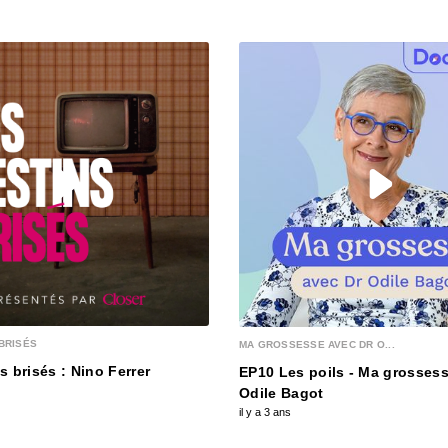
#3 Pat
cance
00:26:15
#2 Jo
00:32:37
#1 Oli
00:31:25
BRISÉS
MA GROSSESSE AVEC DR O...
s brisés : Nino Ferrer
EP10 Les poils - Ma grossess
Odile Bagot
il y a 3 ans