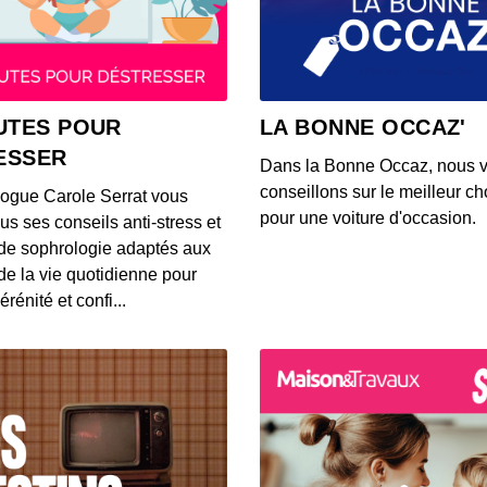
S2 E7
00:20:50
S2 E6
UTES POUR
LA BONNE OCCAZ'
00:27:30
ESSER
Dans la Bonne Occaz, nous 
conseillons sur le meilleur cho
logue Carole Serrat vous
S2 E5
pour une voiture d'occasion.
us ses conseils anti-stress et
00:24:12
de sophrologie adaptés aux
 de la vie quotidienne pour
érénité et confi...
S2 E4
00:21:36
S2 E3 
00:29:31