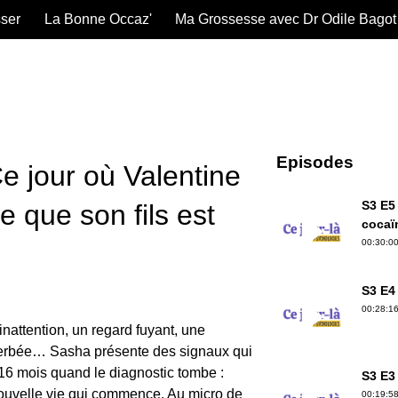
sser
La Bonne Occaz'
Ma Grossesse avec Dr Odile Bagot
Episodes
e jour où Valentine
S3 E5 
 que son fils est
cocaï
00:30:00
S3 E4 
00:28:16
nattention, un regard fuyant, une
cerbée… Sasha présente des signaux qui
 a 16 mois quand le diagnostic tombe :
S3 E3
nouvelle vie qui commence. Au micro de
00:19:58