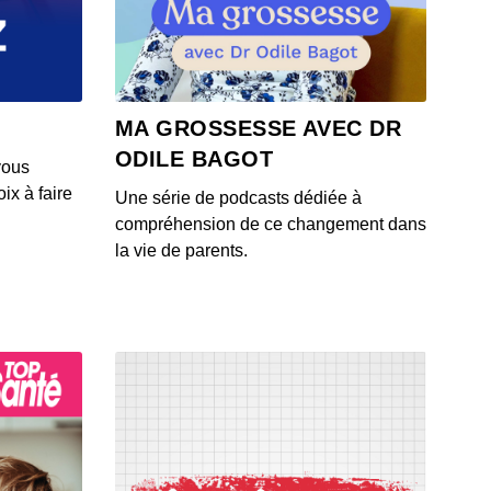
 Lexie a fait son coming out trans
 - IL Y A 4 ANS
 Lucie a découvert l'inceste subi par sa mère
MA GROSSESSE AVEC DR
 - IL Y A 4 ANS
ODILE BAGOT
vous
ix à faire
Une série de podcasts dédiée à
 Charlotte a fait un déni de grossesse
compréhension de ce changement dans
 - IL Y A 5 ANS
la vie de parents.
 Mathou a fait face à la grossophobie
 - IL Y A 5 ANS
Timothée a fait la paix avec son handicap invisible
 - IL Y A 5 ANS