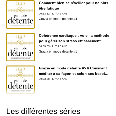
Comment bien se réveiller pour ne plus
être fatigué
00:13:32 - IL Y A 5 ANS
Grazia en mode détente #4
Cohérence cardiaque : voici la méthode
pour gérer son stress efficacement
00:09:53 - IL Y A 5 ANS
Grazia en mode détente #1
Grazia en mode détente #5 // Comment
méditer à sa façon et selon ses besoins
?
00:23:28 - IL Y A 5 ANS
.
Méditation pour s'endormir : laissez-
vous guider dans les bras de Morphée
Les différentes séries
00:19:11 - IL Y A 5 ANS