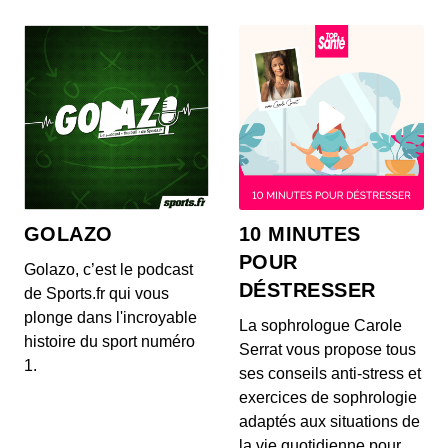
Grazia en mode détente #3
Méditation guidée : faites le vide autour
de vous
00:13:53 - IL Y A 5 ANS
Grazia en mode détente #2
GOLAZO
10 MINUTES
POUR
Golazo, c’est le podcast
DÉSTRESSER
de Sports.fr qui vous
plonge dans l'incroyable
La sophrologue Carole
histoire du sport numéro
Serrat vous propose tous
1.
ses conseils anti-stress et
exercices de sophrologie
adaptés aux situations de
la vie quotidienne pour