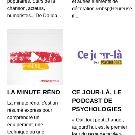
populaires. Stars de la
et autres éléments de
chanson, acteurs,
décoration.&nbsp;Heureusem
humoristes... De Dalida...
il...
LA MINUTE RÉNO
CE JOUR-LÀ, LE
PODCAST DE
La minute réno, c'est un
PSYCHOLOGIES
résumé express pour
comprendre un
« Oui, tout peut changer,
équipement, une
aujourd'hui, est le premier
technique ou une
jour du reste de ta vie »…,