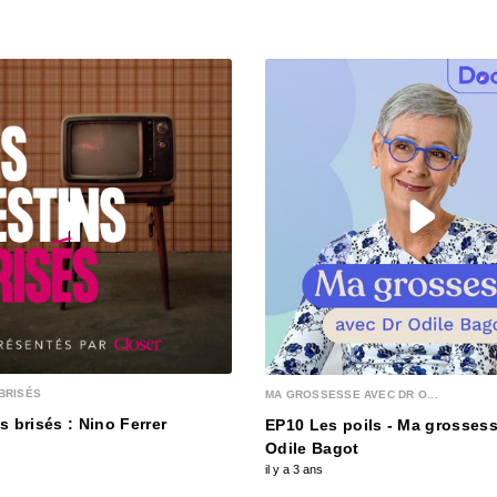
BRISÉS
MA GROSSESSE AVEC DR O...
s brisés : Nino Ferrer
EP10 Les poils - Ma grossess
Odile Bagot
il y a 3 ans