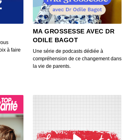
 - IL Y A 5 ANS
 verveine
MA GROSSESSE AVEC DR
 - IL Y A 5 ANS
ODILE BAGOT
vous
ix à faire
Une série de podcasts dédiée à
shiso (basilic japonais)
compréhension de ce changement dans
 - IL Y A 5 ANS
la vie de parents.
envenue au comptoir des plantes
 - IL Y A 5 ANS