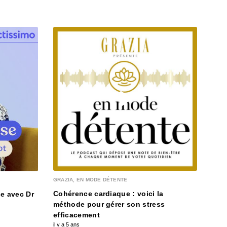
MA M
Com
GRAZIA, EN MODE DÉTENTE
il y a
Cohérence cardiaque : voici la
e avec Dr
méthode pour gérer son stress
efficacement
il y a 5 ans