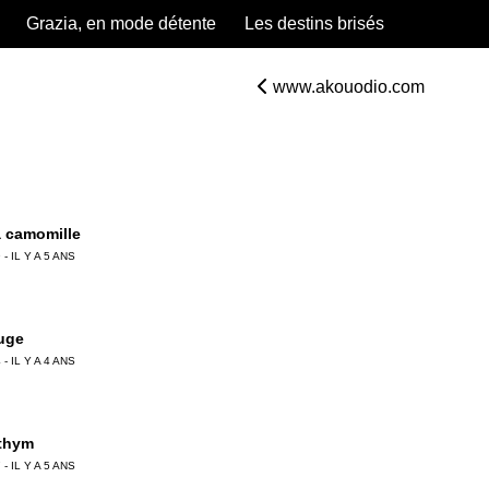
Grazia, en mode détente
Les destins brisés
www.akouodio.com
a camomille
 - IL Y A 5 ANS
uge
 - IL Y A 4 ANS
 thym
 - IL Y A 5 ANS