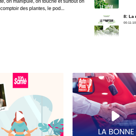
e, on manipule, on touche et surtout on
comptoir des plantes, le pod...
8: La
00:11:10
3: La
00:08:39
2: L'a
00:08:13
7: Le
00:10:51
5: Le