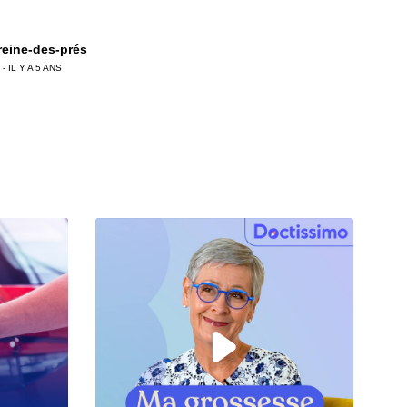
 reine-des-prés
 - IL Y A 5 ANS
 Menthe
 - IL Y A 5 ANS
loe vera
 - IL Y A 5 ANS
 romarin
 - IL Y A 5 ANS
 curcuma