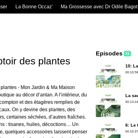
sser
La Bonne Occaz'
Ma Grossesse avec Dr Odile Bagot
Episodes
11
toir des plantes
10: L
00:10:59
 plantes - Mon Jardin & Ma Maison
tique au décor d’antan. A l’intérieur, du
La sa
 comptoir et des étagères remplies de
00:13:24
caux. On y devine des plantes, des
urs, certaines séchées, d’autres fraîches.
ons : tisanes, huiles, décoctions… Un
6: Le
le, quelques accessoires laissent penser
00:10:37