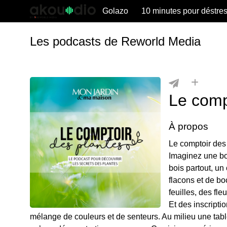
Golazo
10 minutes pour déstre
Les podcasts de Reworld Media
Le comp
À propos
Le comptoir des
Imaginez une bou
bois partout, un
flacons et de bo
feuilles, des fle
Et des inscripti
mélange de couleurs et de senteurs. Au milieu une tab