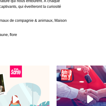
la nature qui nous entourent. À chaque
ptivants, qui éveilleront la curiosité
nimaux de compagnie & animaux, Maison
aune, flore