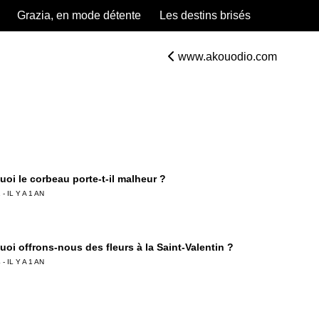
Grazia, en mode détente
Les destins brisés
www.akouodio.com
uoi le corbeau porte-t-il malheur ?
 - IL Y A 1 AN
oi offrons-nous des fleurs à la Saint-Valentin ?
 - IL Y A 1 AN