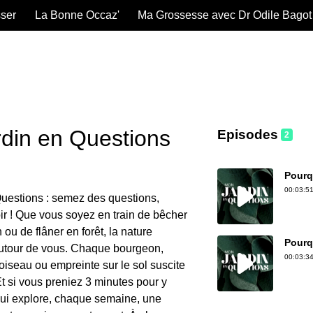
sser
La Bonne Occaz'
Ma Grossesse avec Dr Odile Bagot
din en Questions
Episodes
2
Pourq
00:03:51
uestions : semez des questions,
ir ! Que vous soyez en train de bêcher
 ou de flâner en forêt, la nature
Pourqu
autour de vous. Chaque bourgeon,
00:03:34
iseau ou empreinte sur le sol suscite
t si vous preniez 3 minutes pour y
qui explore, chaque semaine, une