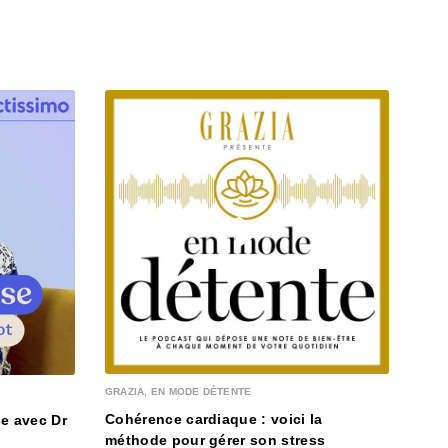
MA M
Com
GRAZIA, EN MODE DÉTENTE
il y a
Cohérence cardiaque : voici la
e avec Dr
méthode pour gérer son stress