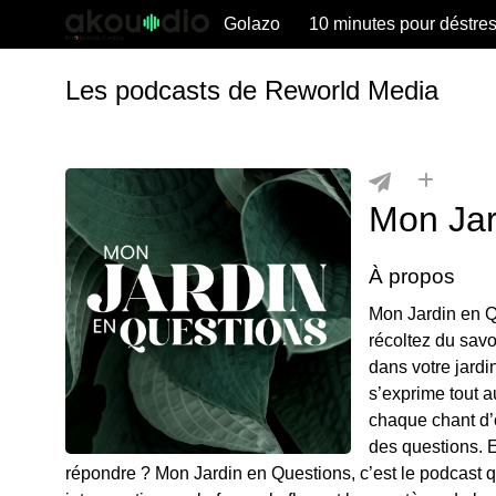
Golazo
10 minutes pour déstre
Les podcasts de Reworld Media
Mon Jar
À propos
Mon Jardin en Q
récoltez du savo
dans votre jardin
s’exprime tout 
chaque chant d’o
des questions. E
répondre ? Mon Jardin en Questions, c’est le podcast 