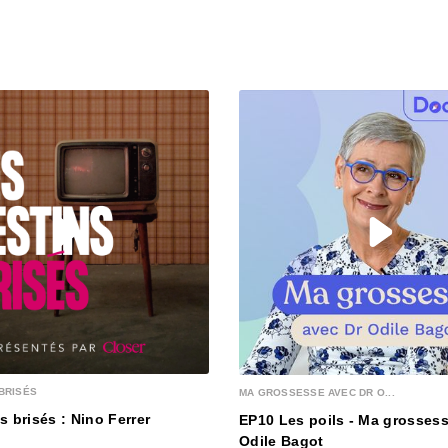
BRISÉS
MA GROSSESSE AVEC DR O...
s brisés : Nino Ferrer
EP10 Les poils - Ma grossess
Odile Bagot