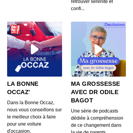
retrouver sérénité et
confi...
Voyage dans le temps : 6 heures avec
Gad Elmaleh
00:14:54 - IL Y A 2 ANS
Gad Elmaleh se confie au micro de la journaliste
Laura Tenoudji sur son rapport au temps.
Comment...
Voyage dans le temps : 19 heures avec
Victoria Bedos
00:06:53 - IL Y A 3 ANS
Victoria Bedos se confie au micro de la journaliste
Laura Tenoudji sur son rapport au temps. Comm...
LA BONNE
MA GROSSESSE
Voyage dans le temps : 23h30 avec
OCCAZ'
AVEC DR ODILE
Richard Orlinski
00:07:13 - IL Y A 3 ANS
BAGOT
Dans la Bonne Occaz,
Richard Orlinski se confie au micro de la
nous vous conseillons sur
journaliste Laura Tenoudji sur son rapport au
Une série de podcasts
temps. Co...
le meilleur choix à faire
dédiée à compréhension
pour une voiture
Voyage dans le temps : 8 heures du
de ce changement dans
d'occasion.
matin avec Pierre Gagnaire
la vie de parents.