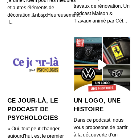
jardiner. Idem pour les meubles
matin avec Alexandre Jardin
travaux de rénovation. Un
et autres éléments de
00:06:53 - IL Y A 3 ANS
podcast Maison &
décoration.&nbsp;Heureusement,
Alexandre Jardin se confie au micro de la
Travaux animé par Cél...
il...
journaliste Laura Tenoudji sur son rapport au
temps. Co...
Voyage dans le temps : 23h30 avec
Nicolas Bedos
00:07:36 - IL Y A 3 ANS
Nicolas Bedos se confie au micro de la journaliste
Laura Tenoudji sur son rapport au temps.
Comme...
Voyage dans le temps : midi avec
Isabelle Adjani
00:07:37 - IL Y A 3 ANS
Isabelle Adjani se confie au micro de la journaliste
CE JOUR-LÀ, LE
UN LOGO, UNE
Laura Tenoudji sur son rapport au temps. Com...
PODCAST DE
HISTOIRE
PSYCHOLOGIES
Dans ce podcast, nous
vous proposons de partir
« Oui, tout peut changer,
à la découverte d'un
aujourd'hui, est le premier