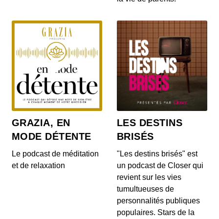
00:08:33 - IL Y A 3 ANS
Le chef Pierre Gagnaire se confie au micro de la
journaliste Laura Tenoudji sur son rapport au te...
Voyage dans le temps : 16 heures avec
Pascal Elbe
00:08:02 - IL Y A 3 ANS
Pascal Elbe se confie au micro de la journaliste
Laura Tenoudji sur son rapport au temps.
Comment...
Voyage dans le temps : 14 heures avec
GRAZIA, EN
LES DESTINS
François Cluzet
00:06:53 - IL Y A 3 ANS
MODE DÉTENTE
BRISÉS
François Cluzet se confie au micro de la
journaliste Laura Tenoudji sur son rapport au
Le podcast de méditation
"Les destins brisés" est
temps. Com...
et de relaxation
un podcast de Closer qui
revient sur les vies
Voyage dans le temps : 21 heures avec
François Berléand
tumultueuses de
00:09:09 - IL Y A 3 ANS
personnalités publiques
François Berléand se confie au micro de la
populaires. Stars de la
journaliste Laura Tenoudji sur son rapport au