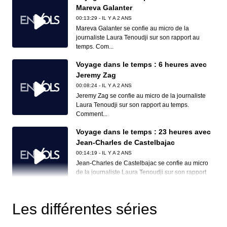
Mareva Galanter
00:13:29 - IL Y A 2 ANS
Mareva Galanter se confie au micro de la
journaliste Laura Tenoudji sur son rapport au
temps. Com...
Voyage dans le temps : 6 heures avec
Jeremy Zag
00:08:24 - IL Y A 2 ANS
Jeremy Zag se confie au micro de la journaliste
Laura Tenoudji sur son rapport au temps.
Comment...
Voyage dans le temps : 23 heures avec
Jean-Charles de Castelbajac
00:14:19 - IL Y A 2 ANS
Jean-Charles de Castelbajac se confie au micro
de la journaliste Laura Tenoudji sur son rapport
a...
Voyage dans le temps : 7 heures avec
Les différentes séries
Didier van Cauwelaert
00:10:13 - IL Y A 2 ANS