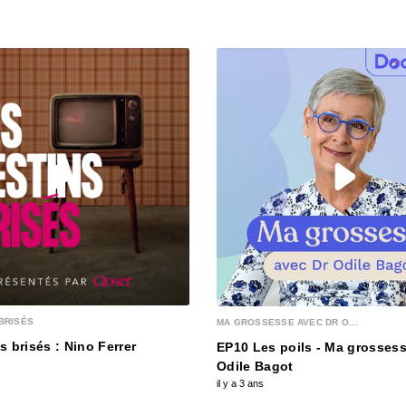
BRISÉS
MA GROSSESSE AVEC DR O...
s brisés : Nino Ferrer
EP10 Les poils - Ma grossess
Odile Bagot
il y a 3 ans