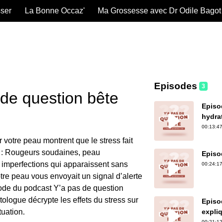
sser
La Bonne Occaz'
Ma Grossesse avec Dr Odile Bagot
Episodes
3
de question bête
Episod
hydra
00:13:47
 votre peau montrent que le stress fait
 : Rougeurs soudaines, peau
Episo
 imperfections qui apparaissent sans
00:24:17
tre peau vous envoyait un signal d’alerte
ode du podcast Y’a pas de question
ologue décrypte les effets du stress sur
Episod
tuation.
expli
00:21:12