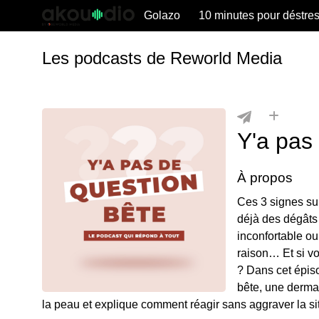
Golazo
10 minutes pour déstre
Les podcasts de Reworld Media
Y'a pas 
À propos
Ces 3 signes sur
déjà des dégâts
inconfortable ou
raison… Et si vo
? Dans cet épis
bête, une dermat
la peau et explique comment réagir sans aggraver la si