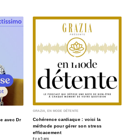
MA M
Com
GRAZIA, EN MODE DÉTENTE
il y a
Cohérence cardiaque : voici la
e avec Dr
méthode pour gérer son stress
efficacement
il y a 5 ans