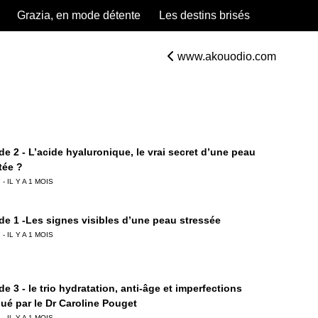
Grazia, en mode détente
Les destins brisés
www.akouodio.com
e 2 - L’acide hyaluronique, le vrai secret d’une peau
tée ?
 - IL Y A 1 MOIS
de 1 -Les signes visibles d’une peau stressée
 - IL Y A 1 MOIS
e 3 - le trio hydratation, anti-âge et imperfections
qué par le Dr Caroline Pouget
 - IL Y A 1 MOIS