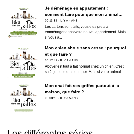
Je déménage en appartement :
comment faire pour que mon animal
s'adapte à ce nouveau mode de vie ?
00:11:33 - IL Y A 4 ANS
Les cartons sont faits, vous êtes prêts à
emménager dans votre nouvel appartement. Mais
si vous a...
Mon chien aboie sans cesse : pourquoi
et que faire ?
00:12:42 - IL Y A 4 ANS
Aboyer est tout à fait normal chez un chien. C'est
sa façon de communiquer. Mais si votre animal...
Mon chat fait ses griffes partout à la
maison, que faire ?
00:08:50 - IL Y A 5 ANS
.
Comment protéger son animal du froid
?
Les différentes séries