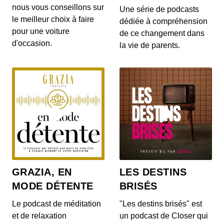
de...
nous vous conseillons sur
Une série de podcasts
le meilleur choix à faire
dédiée à compréhension
La Table Tulipe : une révolution
pour une voiture
sculpturale du design - CULTE
de ce changement dans
d'occasion.
00:05:44 - IL Y A 4 MOIS
la vie de parents.
Dans cet épisode exceptionnel, nous plongeons
au cœur de l'univers du design avec l'icône
intempo...
Polaroid SX-70 : L'Art de capturer
l'instant - CULTE
00:06:51 - IL Y A 5 MOIS
Dans l'épisode d'aujourd'hui, plongeons dans
l'univers fascinant du Polaroid SX-70, cet
appareil...
PH 5 : L'élégance de la lumière, signée
Poul Henningsen - CULTE
GRAZIA, EN
LES DESTINS
00:05:10 - IL Y A 5 MOIS
MODE DÉTENTE
BRISÉS
Dans cet épisode de CULTE, plongez dans
l'univers fascinant de Poul Henningsen et
Le podcast de méditation
"Les destins brisés" est
découvrez l'his...
et de relaxation
un podcast de Closer qui
DSW : La chaise qui a redéfini le design