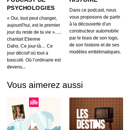
La chaise longue LC4 de Charlotte
Perriand (1965)
PSYCHOLOGIES
Dans ce podcast, nous
00:04:24 - IL Y A 1 AN
vous proposons de partir
« Oui, tout peut changer,
Objet mythique du design moderne, la chaise
à la découverte d'un
longue LC4, aussi appelée "Machine à repos", est
aujourd'hui, est le premier
l'un...
constructeur automobile
jour du reste de ta vie »…,
par le biais de son logo,
chantait Etienne
La cocotte le Creuset par Armand
de son histoire et de ses
Desaegher et Octave Aubecq (1925)
Daho. Ce jour-là… Ce
modèles emblématiques.
00:04:33 - IL Y A 1 AN
jour décisif où tout a
Dans cet épisode de « CULTE », plongez dans
basculé. Où l’ordinaire est
l'univers fascinant de la cocotte Le Creuset,
devenu...
véritab...
Fauteuil Kangourou (Pierre Jeanneret -
Vous aimerez aussi
1955)
00:04:31 - IL Y A 1 AN
Découvrez l'histoire captivante de la Chaise
Kangourou, un chef-d'œuvre du design moderne
conçu p...
Fauteuil Eames Lounge - 1956
00:04:18 - IL Y A 1 AN
Découvrez le fauteuil Eames Lounge, une icône