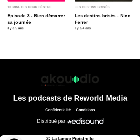
10 MINUTES POUR DÉSTRE...
LES DESTINS BRISÉS
Episode 3 - Bien démarrer
Les destins brisés : Nino
sa journée
Ferrer
il y a 5 ans
il y a 4 ans
Les podcasts de Reworld Media
Confidentialité
Conditions
Distribué par
2: La lampe Pipistrello