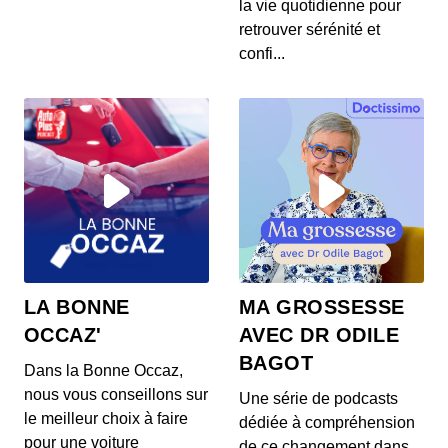
1: Mais qu’est ce que c’est CULTE ?
la vie quotidienne pour
00:01:04 - IL Y A 7 ANS
retrouver sérénité et
CULTE c'est le nouveau rendez-vous du Journal
confi...
de la Maison dédié aux objets design de notre
quoti...
LA BONNE
MA GROSSESSE
OCCAZ'
AVEC DR ODILE
BAGOT
Dans la Bonne Occaz,
nous vous conseillons sur
Une série de podcasts
le meilleur choix à faire
dédiée à compréhension
pour une voiture
de ce changement dans