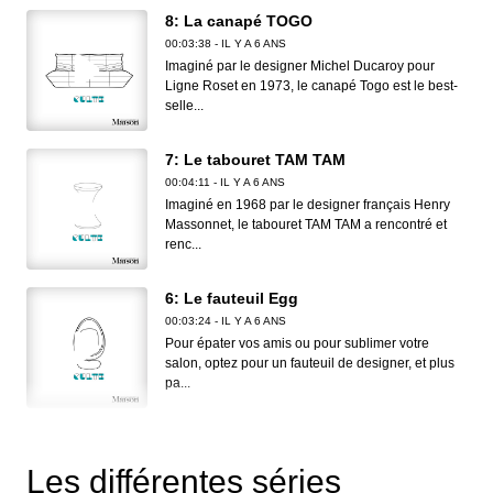
8: La canapé TOGO
00:03:38 - IL Y A 6 ANS
Imaginé par le designer Michel Ducaroy pour
Ligne Roset en 1973, le canapé Togo est le best-
selle...
7: Le tabouret TAM TAM
00:04:11 - IL Y A 6 ANS
Imaginé en 1968 par le designer français Henry
Massonnet, le tabouret TAM TAM a rencontré et
renc...
6: Le fauteuil Egg
00:03:24 - IL Y A 6 ANS
Pour épater vos amis ou pour sublimer votre
salon, optez pour un fauteuil de designer, et plus
pa...
5: La suspension Vertigo
00:03:44 - IL Y A 6 ANS
Les différentes séries
Vous l'avez certainement déjà vu dans les