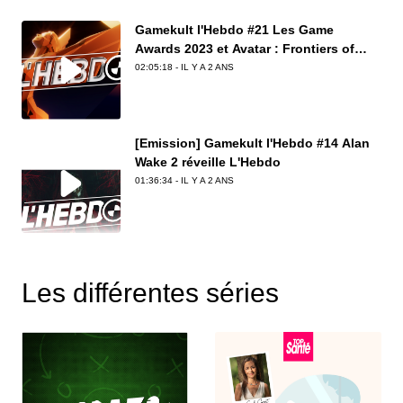
Gamekult l'Hebdo #21 Les Game
Awards 2023 et Avatar : Frontiers of
Pandora
02:05:18 - IL Y A 2 ANS
[Emission] Gamekult l'Hebdo #14 Alan
Wake 2 réveille L'Hebdo
01:36:34 - IL Y A 2 ANS
[Emission] Gamekult l'Hebdo #10 :
Retour sur les conférences du mois de
Les différentes séries
juin
01:53:08 - IL Y A 3 ANS
Avec Kelma de retour de Los Angeles et son
temps nuageux dégueulasse avec des previews
plein les...