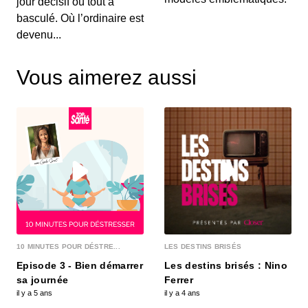
jour décisif où tout a
basculé. Où l’ordinaire est
devenu...
Vous aimerez aussi
10 MINUTES POUR DÉSTRE...
LES DESTINS BRISÉS
Episode 3 - Bien démarrer
Les destins brisés : Nino
sa journée
Ferrer
il y a 5 ans
il y a 4 ans