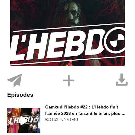
Episodes
Gamkurl l'Hebdo #22 : L'Hebdo finit
l'année 2023 en faisant le bilan, plus ou
moins calmement
02:21:13 - IL Y A 2 ANS