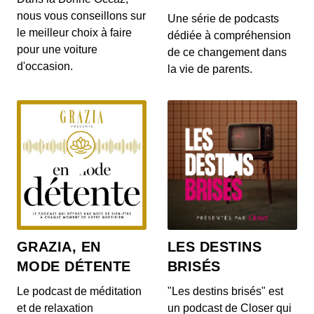
signature électronique, Yousign a entamé sa
nous vous conseillons sur
diver...
Une série de podcasts
le meilleur choix à faire
dédiée à compréhension
Après les télécoms, Iliad (Free) casse
pour une voiture
de ce changement dans
les prix sur le marché du paiement avec
d'occasion.
la vie de parents.
Stancer
00:08:37 - IL Y A 3 ANS
En septembre dernier, Iliad a officiellement lancé
Stancer, sa filiale dédiée au paiement B2B. Le...
Comment VMware s’est réinventé
autour du cloud hybride
00:10:11 - IL Y A 3 ANS
Racheté cette année par Broadcom, VMware a
bâti sa réputation avec ses logiciels de
virtualisatio...
Qwant, l'alternative française à Google,
se fait toujours attendre
GRAZIA, EN
LES DESTINS
00:13:43 - IL Y A 3 ANS
MODE DÉTENTE
BRISÉS
Présenté comme le rival européen de Google à
son lancement en 2013, Qwant n’a pas eu la
Le podcast de méditation
"Les destins brisés" est
trajectoi...
et de relaxation
un podcast de Closer qui