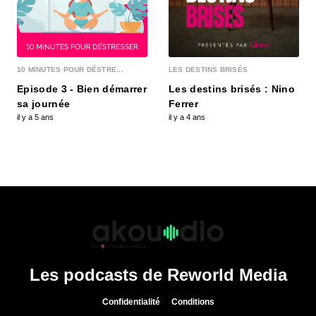
10 MINUTES POUR DÉSTRE...
LES DESTINS BRISÉS
Episode 3 - Bien démarrer
Les destins brisés : Nino
sa journée
Ferrer
il y a 5 ans
il y a 4 ans
Les podcasts de Reworld Media
Confidentialité
Conditions