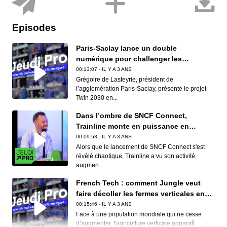
Episodes
Paris-Saclay lance un double
numérique pour challenger les
politiques publiques
00:13:07 - IL Y A 3 ANS
Grégoire de Lasteyrie, président de
l’agglomération Paris-Saclay, présente le projet
Twin 2030 en...
Dans l’ombre de SNCF Connect,
Trainline monte en puissance en
Europe
00:09:53 - IL Y A 3 ANS
Alors que le lancement de SNCF Connect s'est
révélé chaotique, Trainline a vu son activité
augmen...
French Tech : comment Jungle veut
faire décoller les fermes verticales en
Europe
00:15:46 - IL Y A 3 ANS
Face à une population mondiale qui ne cesse
d’augmenter, l'agriculture verticale apparaît