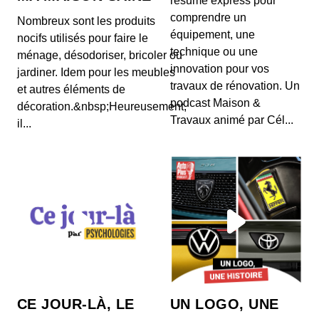
résumé express pour
Après sa carrière de sportif de haut niveau, Taïg
comprendre un
Nombreux sont les produits
Khris s’est lancé dans le bain de l’entrepreneu...
équipement, une
nocifs utilisés pour faire le
technique ou une
ménage, désodoriser, bricoler ou
Somfy : connecter sa maison pour
innovation pour vos
jardiner. Idem pour les meubles
réduire sa consommation énergétique
travaux de rénovation. Un
00:12:30 - IL Y A 3 ANS
et autres éléments de
Somfy, le spécialiste de l'automatisation des stores
podcast Maison &
décoration.&nbsp;Heureusement,
et volets et par extension de la domotique,...
Travaux animé par Cél...
il...
Quand Lyf ne jure que par le paiement
00:10:13 - IL Y A 3 ANS
Face à une concurrence particulièrement dense,
l'app de paiement Lyf mise sur le soutien de ses
a...
CE JOUR-LÀ, LE
UN LOGO, UNE