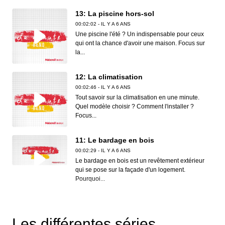
13: La piscine hors-sol
00:02:02 - IL Y A 6 ANS
Une piscine l'été ? Un indispensable pour ceux
qui ont la chance d'avoir une maison. Focus sur
la...
12: La climatisation
00:02:46 - IL Y A 6 ANS
Tout savoir sur la climatisation en une minute.
Quel modèle choisir ? Comment l'installer ?
Focus...
11: Le bardage en bois
00:02:29 - IL Y A 6 ANS
Le bardage en bois est un revêtement extérieur
qui se pose sur la façade d'un logement.
Pourquoi...
10: L'isolant en liège
00:02:27 - IL Y A 6 ANS
L’isolation est sûrement le secteur du bâtiment le
Les différentes séries