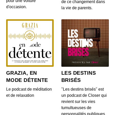
pour une voiture
de ce changement dans
d'occasion.
la vie de parents.
2: Les panneaux solaires
00:02:20 - IL Y A 7 ANS
A première vue, tous les panneaux solaires se
ressemblent mais détrompez-vous ! Découvrez
dans...
1: La minute Réno
00:00:36 - IL Y A 7 ANS
Pompe à chaleur, VMC, panneaux solaires
photovoltaïques, chauffe-eau thermodynamique,
pergola bio...
GRAZIA, EN
LES DESTINS
MODE DÉTENTE
BRISÉS
Le podcast de méditation
"Les destins brisés" est
et de relaxation
un podcast de Closer qui
revient sur les vies
tumultueuses de
personnalités publiques