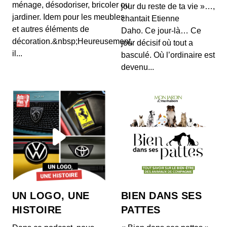
ménage, désodoriser, bricoler ou
jour du reste de ta vie »…,
jardiner. Idem pour les meubles
chantait Etienne
et autres éléments de
Daho. Ce jour-là… Ce
décoration.&nbsp;Heureusement,
jour décisif où tout a
il...
basculé. Où l’ordinaire est
devenu...
UN LOGO, UNE
BIEN DANS SES
HISTOIRE
PATTES