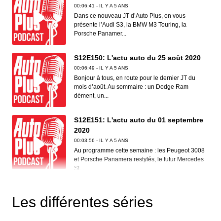
00:06:41 - IL Y A 5 ANS
Dans ce nouveau JT d’Auto Plus, on vous
présente l’Audi S3, la BMW M3 Touring, la
Porsche Panamer...
S12E150: L'actu auto du 25 août 2020
00:06:49 - IL Y A 5 ANS
Bonjour à tous, en route pour le dernier JT du
mois d’août. Au sommaire : un Dodge Ram
dément, un...
S12E151: L'actu auto du 01 septembre
2020
00:03:56 - IL Y A 5 ANS
Au programme cette semaine : les Peugeot 3008
et Porsche Panamera restylés, le futur Mercedes
SL...
S12E153: L'actu auto du 08 septembre
2020
Les différentes séries
00:05:53 - IL Y A 5 ANS
Au menu cette semaine : des nouveautés Dacia,