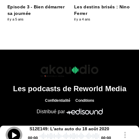
Episode 3 - Bien démarrer
Les destins brisés : Nino
sa journée
Ferrer
il y a 5 ans
il y a 4 ans
Les podcasts de Reworld Media
Confidentialité
Conditions
Distribué par
S12E149: L'actu auto du 18 août 2020
00
:
00
00
:
00