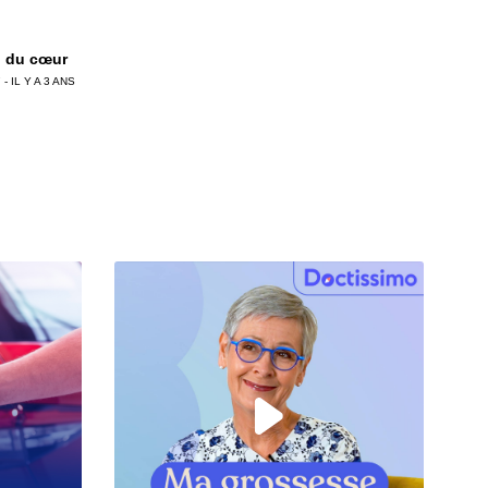
u du cœur
 - IL Y A 3 ANS
moi une place
 - IL Y A 3 ANS
ange mal d’Etienne
 - IL Y A 3 ANS
ndidat
 - IL Y A 3 ANS
sine ordinaire