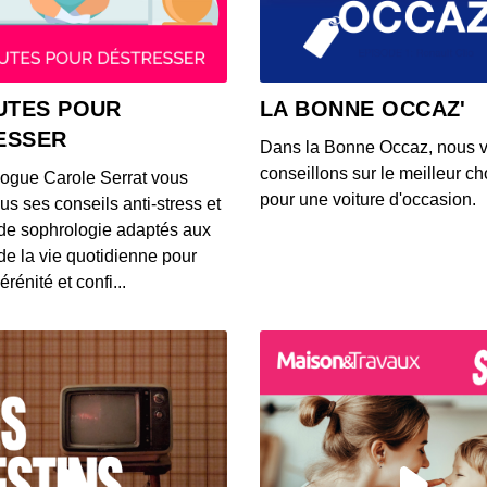
00:20:19
Terre 
UTES POUR
LA BONNE OCCAZ'
00:19:36
ESSER
Dans la Bonne Occaz, nous 
conseillons sur le meilleur cho
logue Carole Serrat vous
Les t
pour une voiture d'occasion.
us ses conseils anti-stress et
00:19:17
de sophrologie adaptés aux
 de la vie quotidienne pour
érénité et confi...
Je sui
00:19:20
L’amo
00:20:03