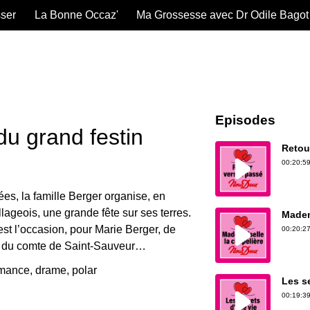
sser
La Bonne Occaz'
Ma Grossesse avec Dr Odile Bagot
Episodes
du grand festin
Retou
00:20:59
es, la famille Berger organise, en
llageois, une grande fête sur ses terres.
Madem
est l’occasion, pour Marie Berger, de
00:20:27
ils du comte de Saint-Sauveur…
mance, drame, polar
Les s
00:19:39