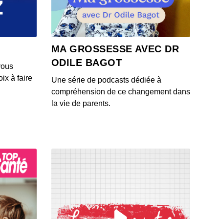
 - IL Y A 3 ANS
d’asile
MA GROSSESSE AVEC DR
 - IL Y A 3 ANS
ODILE BAGOT
vous
ix à faire
Une série de podcasts dédiée à
ravaux du cœur
compréhension de ce changement dans
 - IL Y A 3 ANS
la vie de parents.
s prête
 - IL Y A 3 ANS
ur en toutes lettres
 - IL Y A 3 ANS