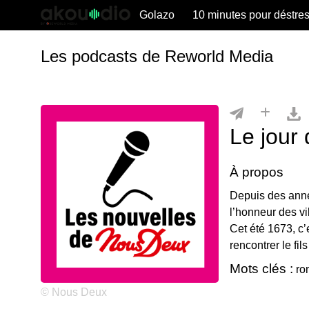
Golazo
10 minutes pour déstre
Les podcasts de Reworld Media
Le jour 
À propos
Depuis des anné
l’honneur des vi
Cet été 1673, c’
rencontrer le f
Mots clés :
ro
© Nous Deux