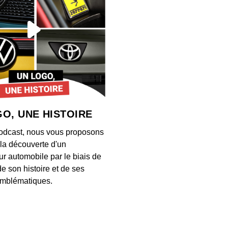
Les s
00:21:15
Le se
00:20:44
O, UNE HISTOIRE
Longu
odcast, nous vous proposons
00:21:37
à la découverte d'un
ur automobile par le biais de
de son histoire et de ses
Briser
mblématiques.
00:19:41
Par i