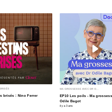
00:20:01
Je ve
00:21:32
L’inf
00:19:28
Mort 
00:20:34
BRISÉS
MA GROSSESSE AVEC DR O...
Une f
s brisés : Nino Ferrer
EP10 Les poils - Ma grossess
00:17:18
Odile Bagot
il y a 3 ans