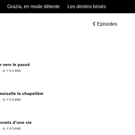
Grazia, en mode détente
Les destins brisés
Episodes
r vers le passé
 - IL Y A 3 ANS
oiselle la chapelière
 - IL Y A 3 ANS
ecrets d’une vie
 - IL Y A 3 ANS