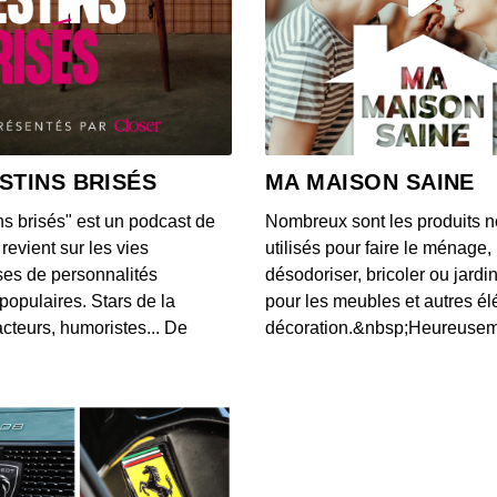
Deux 
00:19:40
Accor
00:20:08
STINS BRISÉS
MA MAISON SAINE
ns brisés" est un podcast de
Nombreux sont les produits n
Proch
revient sur les vies
utilisés pour faire le ménage,
00:23:21
es de personnalités
désodoriser, bricoler ou jardi
populaires. Stars de la
pour les meubles et autres é
cteurs, humoristes... De
décoration.&nbsp;Heureusemen
L’amo
00:18:37
L’ant
00:20:20