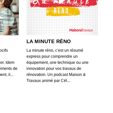
cœurs meurtris
 - IL Y A 3 ANS
ds et désaccords
 - IL Y A 3 ANS
LA MINUTE RÉNO
ocifs
La minute réno, c'est un résumé
ain arrêt, La Rochelle
express pour comprendre un
 - IL Y A 3 ANS
ner. Idem
équipement, une technique ou une
léments de
innovation pour vos travaux de
t, il...
rénovation. Un podcast Maison &
ur, au-delà des frontières
Travaux animé par Cél...
 - IL Y A 3 ANS
iquaire de la rue Minuscule
 - IL Y A 3 ANS