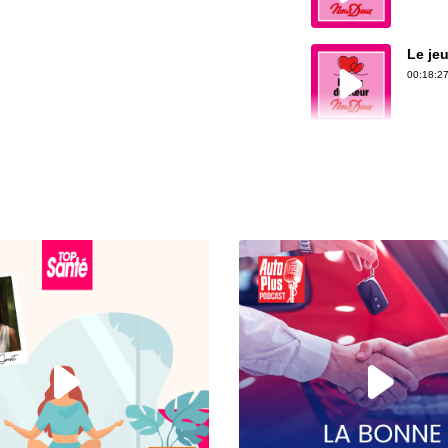
Le je
00:18:27
Fais-
00:19:58
L’étr
00:21:16
Le ca
00:19:39
La voi