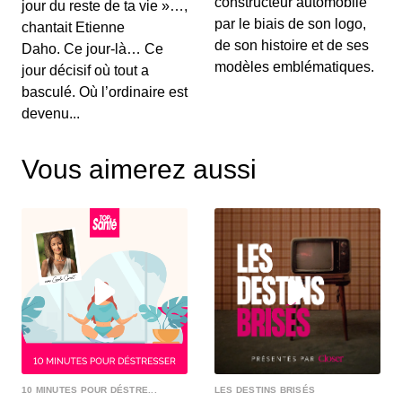
différenciée en Ile de France, les aides sur
constructeur automobile
jour du reste de ta vie »…,
l&#039...
par le biais de son logo,
chantait Etienne
de son histoire et de ses
Daho. Ce jour-là… Ce
Pleins Phares - Épisode 1
modèles emblématiques.
jour décisif où tout a
00:30:38 - IL Y A 4 ANS
basculé. Où l’ordinaire est
Au sommaire de ce 1er épisode, la flambée des
devenu...
prix du carburants, le salon Rétromobile 2022 et
le...
Vous aimerez aussi
10 MINUTES POUR DÉSTRE...
LES DESTINS BRISÉS