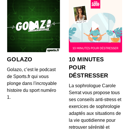
Pleins Phares - Épisode 19
00:33:55 - IL Y A 4 ANS
Au sommaire de ce 19e épisode de Pleins Phares
: le gouvernement pourrait revoir sa copie quant
a...
Pleins Phares - Épisode 18
00:33:06 - IL Y A 4 ANS
GOLAZO
10 MINUTES
Au sommaire de ce 18e épisode de Pleins Phares
: les aides sur le télépéage, une mise en lumière...
POUR
Golazo, c’est le podcast
DÉSTRESSER
de Sports.fr qui vous
plonge dans l'incroyable
Pleins Phares - Épisode 17
La sophrologue Carole
histoire du sport numéro
00:42:25 - IL Y A 4 ANS
Serrat vous propose tous
Au sommaire de ce 17e épisode de Pleins Phares
1.
ses conseils anti-stress et
: les changements du code de la route pour 2022,
u...
exercices de sophrologie
adaptés aux situations de
Pleins Phares - Épisode 16
la vie quotidienne pour
00:36:15 - IL Y A 4 ANS
retrouver sérénité et