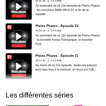
00:31:26 - IL Y A 3 ANS
Au sommaire de ce 23e épisode de Pleins Phares
: les nouveaux BMW XM et Z4; la fin de la
vignette...
Pleins Phares - Épisode 22
00:50:04 - IL Y A 3 ANS
Au sommaire de ce 22e épisode de Pleins Phares
: la nouvelle Ferrari Purosangue, la nouvelle
Ford...
Pleins Phares - Épisode 21
00:37:34 - IL Y A 3 ANS
Au menu de ce 21e épisode : toutes les astuces
pour faire face à la canicule, un focus sur l'offr...
Pleins Phares - Épisode 20
00:40:19 - IL Y A 4 ANS
Les différentes séries
Au sommaire de ce 20e épisode : les voitures
autonomes bientôt sur nos routes, la check-list de
v...