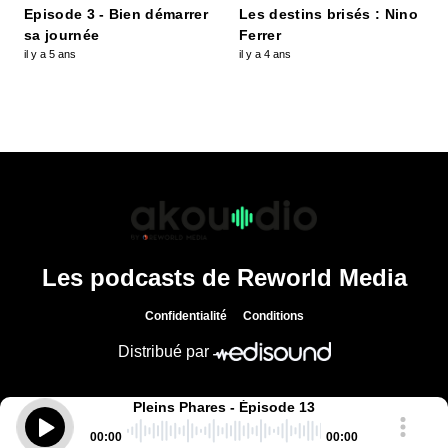
Episode 3 - Bien démarrer
Les destins brisés : Nino
sa journée
Ferrer
il y a 5 ans
il y a 4 ans
Les podcasts de Reworld Media
Confidentialité
Conditions
Distribué par
Pleins Phares - Épisode 13
00
:
00
00
:
00