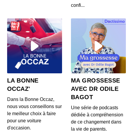
Au sommaire de ce 16 épisode : la location de
confi...
voiture est-elle impossible pour cet été,
Mercedes...
Pleins Phares - Épisode 15
00:44:09 - IL Y A 4 ANS
Au sommaire de ce 15e épisode de Pleins Phares
: les taxes sur le carburant, l'avenir de ces dern...
Pleins Phares - Épisode 14
00:35:01 - IL Y A 4 ANS
Au sommaire de ce 14e épisode : une usine de
LA BONNE
MA GROSSESSE
lithium en Alsace d'ici 2024, des autocollants
OCCAZ'
AVEC DR ODILE
pour...
BAGOT
Dans la Bonne Occaz,
Pleins Phares - Épisode 13
nous vous conseillons sur
Une série de podcasts
00:33:04 - IL Y A 4 ANS
le meilleur choix à faire
dédiée à compréhension
Au sommaire, la fin des moteurs thermiques pour
pour une voiture
2035, l'édition 2022 des 24h du Mans et le GP
de ce changement dans
de...
d'occasion.
la vie de parents.