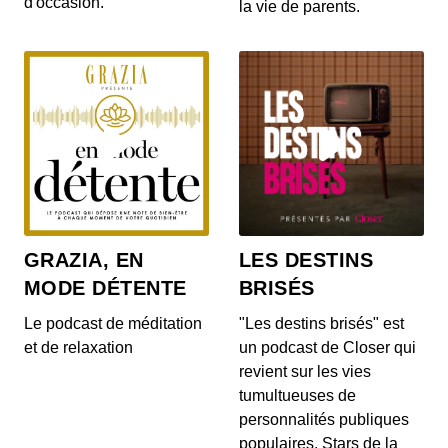
d'occasion.
la vie de parents.
🔒 Retro Dash #14 : spécial LucasArts
Partie 2
00:20:37 - IL Y A 6 ANS
Le morceau était tellement gros (et on était
tellement bavards) qu'on l'a coupé en deux, voici
en...
🔒 Retro Dash #14 : spécial Lucas Arts
Partie 1
00:20:37 - IL Y A 6 ANS
Attention mesdames et messieurs, dans un
GRAZIA, EN
LES DESTINS
instant, ça va commencer ! Pour ce Rétro Dash
d'une long...
MODE DÉTENTE
BRISÉS
🔒 Retro Dash #14 : Lucasarts Partie 1
Le podcast de méditation
"Les destins brisés" est
00:20:37 - IL Y A 6 ANS
et de relaxation
un podcast de Closer qui
revient sur les vies
tumultueuses de
personnalités publiques
🔒 Retro Dash #13 : Treasure
populaires. Stars de la