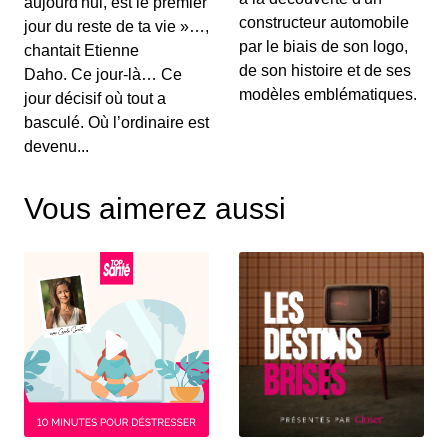
aujourd'hui, est le premier
saga Ultima
constructeur automobile
jour du reste de ta vie »…,
00:20:37 - IL Y A 7 ANS
par le biais de son logo,
chantait Etienne
C'est qu'on commencerait presque à se sentir à la
de son histoire et de ses
Daho. Ce jour-là… Ce
maison ! Pour ce sixième Rétro Dash (pfiouuu
modèles emblématiques.
qu...
jour décisif où tout a
basculé. Où l’ordinaire est
🔒 Retro Dash #5 : La série Resident Evil
devenu...
00:20:37 - IL Y A 7 ANS
Bienvenue à notre grand jeu du début d'année :
"Frissons de peur ou de froid ?" présenté par nos...
Vous aimerez aussi
🔒 Retro Dash #4 : consoles mini
00:20:37 - IL Y A 7 ANS
♪ Le temps passe passe passe et beaucoup de
choses ont changé, les consoles de votre enfance
sont...
🔒 Retro Dash #3 : la grande année 1998
00:20:37 - IL Y A 7 ANS
Après avoir parlé des Bitmap Brothers et fêté avec
leur coeur les trente ans de la Mega Drive, no...