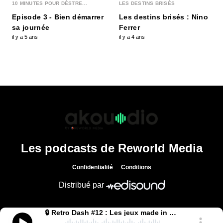
10 MINUTES POUR DÉSTRE...
LES DESTINS BRISÉS
Episode 3 - Bien démarrer
Les destins brisés : Nino
sa journée
Ferrer
🔒 Retro Dash #2 : on fête les 30 ans de
il y a 5 ans
il y a 4 ans
Megadrive
00:20:37 - IL Y A 7 ANS
Et c'est déjà le deuxième épisode de Rétro Dash,
votre nouvelle émission consacrée aux vieillerie...
🔒 Rétro Dash #1
00:20:37 - IL Y A 7 ANS
Bienvenue dans Rétro Dash, la nouvelle émission
de Gamekult dédiée, comme son nom l'indique
astuc...
Les podcasts de Reworld Media
Confidentialité
Conditions
Distribué par
🔒 Retro Dash #12 : Les jeux made in Ocean