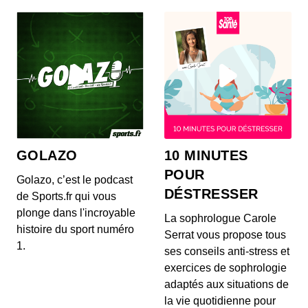
🔒 Retro Dash #21 : GameBoy Advance
00:20:37 - IL Y A 5 ANS
Pour ce 21ème Rétro Dash paru en 2021, il nous
semblait important de revenir sur une console
sort...
🔒 Rétro Dash #20 : Psygnosis
00:20:37 - IL Y A 5 ANS
GOLAZO
10 MINUTES
Tantôt focalisée sur une machine, tantôt sur un
genre ou un studio, pour ce numéro votre
POUR
Golazo, c’est le podcast
émission...
DÉSTRESSER
de Sports.fr qui vous
plonge dans l'incroyable
🔒 Retro Dash #19 : Super Nintendo
La sophrologue Carole
histoire du sport numéro
00:20:37 - IL Y A 5 ANS
Serrat vous propose tous
On souffle dans sa cartouche (même si ça sert à
1.
ses conseils anti-stress et
rien) et on l'insère dans sa bonne vieille Super...
exercices de sophrologie
adaptés aux situations de
🔒 Rétro Dash #18 : Immersive Sim
la vie quotidienne pour