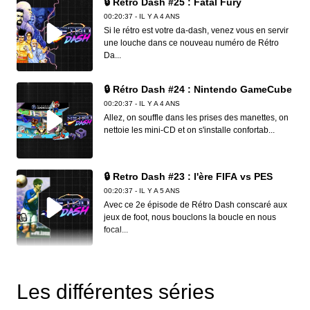
🔒 Retro Dash #25 : Fatal Fury
00:20:37 - IL Y A 4 ANS
Si le rétro est votre da-dash, venez vous en servir
une louche dans ce nouveau numéro de Rétro
Da...
🔒 Rétro Dash #24 : Nintendo GameCube
00:20:37 - IL Y A 4 ANS
Allez, on souffle dans les prises des manettes, on
nettoie les mini-CD et on s'installe confortab...
🔒 Retro Dash #23 : l'ère FIFA vs PES
00:20:37 - IL Y A 5 ANS
Avec ce 2e épisode de Rétro Dash conscaré aux
jeux de foot, nous bouclons la boucle en nous
focal...
🔒 Retro Dash #22 : Mortal Kombat
00:20:37 - IL Y A 5 ANS
Les différentes séries
Rétro Dash c'est le produit de nettoyage le plus
efficace, il dépoussière vos disquettes, vos car...