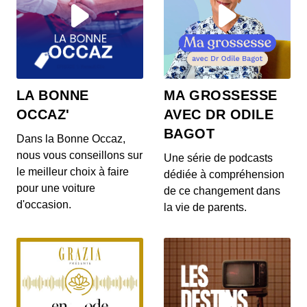
Tu mens ? épisode 8
Tu mens - Sania
00:04:07 - IL Y A 2 ANS
Podcast tu mens sania
LA BONNE
MA GROSSESSE
OCCAZ'
AVEC DR ODILE
BAGOT
Dans la Bonne Occaz,
Tu mens - épisode 6
nous vous conseillons sur
Une série de podcasts
00:03:20 - IL Y A 2 ANS
le meilleur choix à faire
dédiée à compréhension
Tu mens - épisode 6
pour une voiture
de ce changement dans
d'occasion.
la vie de parents.
Tu mens ? épisode 5
00:05:01 - IL Y A 2 ANS
Tu mens - Kidnapping Mexique