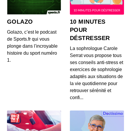
Tu mens - Dimitri
00:03:38 - IL Y A 2 ANS
GOLAZO
10 MINUTES
Tu mens - épisode 11
POUR
Golazo, c’est le podcast
DÉSTRESSER
de Sports.fr qui vous
plonge dans l'incroyable
Tu mens - épisode 10
La sophrologue Carole
histoire du sport numéro
00:03:24 - IL Y A 2 ANS
Serrat vous propose tous
Tu mens - épisode 10
1.
ses conseils anti-stress et
exercices de sophrologie
adaptés aux situations de
Tu mens ? épisode 9
la vie quotidienne pour
00:03:13 - IL Y A 2 ANS
retrouver sérénité et
Tu mens ? épisode 9
confi...
Tu mens ? épisode 8
00:04:07 - IL Y A 2 ANS