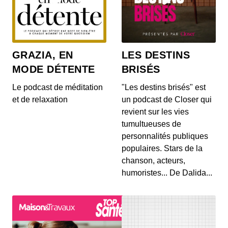
Tu mens ? épisode 4
00:04:29 - IL Y A 2 ANS
Tu mens - Victoire fantôme
GRAZIA, EN
LES DESTINS
MODE DÉTENTE
BRISÉS
Tu mens ? épisode 3
00:03:27 - IL Y A 2 ANS
Le podcast de méditation
"Les destins brisés" est
Tu mens, Injections, épisode 3
et de relaxation
un podcast de Closer qui
revient sur les vies
tumultueuses de
personnalités publiques
Tu mens ? épisode 2
populaires. Stars de la
00:04:40 - IL Y A 2 ANS
Podcast melty Tu mens ? épisode 2
chanson, acteurs,
humoristes... De Dalida...
Tu mens ? épisode 1
00:05:01 - IL Y A 2 ANS
Podcast épisode 1 de Tu mens ?