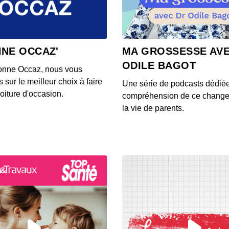
00:12:44
Le pr
NNE OCCAZ'
MA GROSSESSE AVE
tout
ODILE BAGOT
00:09:31
onne Occaz, nous vous
 sur le meilleur choix à faire
Une série de podcasts dédié
La glo
oiture d'occasion.
compréhension de ce chang
00:16:03
la vie de parents.
La gr
00:09:01
Sarko
du mo
00:12:42