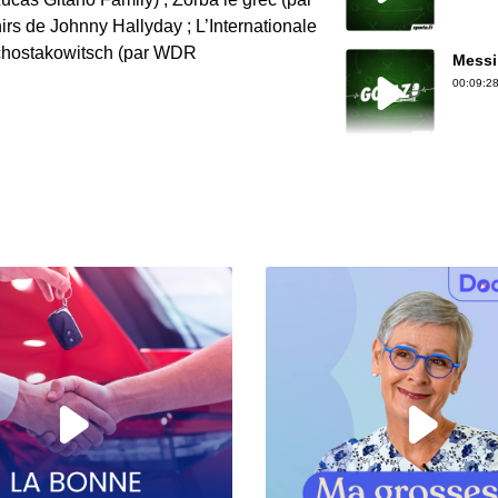
irs de Johnny Hallyday ; L’Internationale
Schostakowitsch (par WDR
Messi
00:09:28
Histo
00:13:22
5 his
00:15:06
Le Ro
00:08:35
L’his