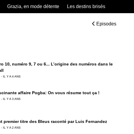
Grazia, en mode détente
Les destins brisés
Episodes
o 10, numéro 9, 7 ou 6... L’origine des numéros dans le
ll
 - IL Y A 4 ANS
lucinante affaire Pogba: On vous résume tout ça !
 - IL Y A 3 ANS
ut premier titre des Bleus raconté par Luis Fernandez
 - IL Y A 2 ANS