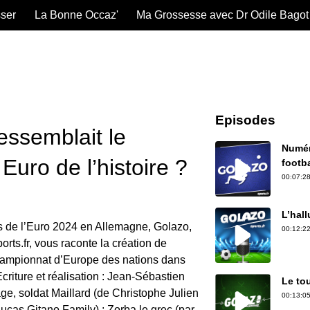
sser
La Bonne Occaz'
Ma Grossesse avec Dr Odile Bagot
Episodes
essemblait le
Numér
Euro de l’histoire ?
footba
00:07:28
L’hal
s de l’Euro 2024 en Allemagne, Golazo,
00:12:22
orts.fr, vous raconte la création de
ampionnat d’Europe des nations dans
criture et réalisation : Jean-Sébastien
Le to
age, soldat Maillard (de Christophe Julien
00:13:05
Lucas Gitano Family) ; Zorba le grec (par