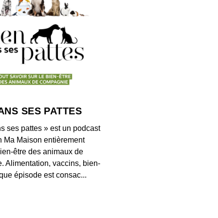
Les s
Boulm
00:27:34
Ces c
00:13:25
ANS SES PATTES
Euro 
s ses pattes » est un podcast
00:25:05
n Ma Maison entièrement
ien-être des animaux de
 Alimentation, vaccins, bien-
S E1:
ue épisode est consac...
de Fra
00:29:52
Franc