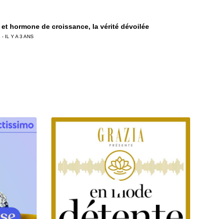
 et hormone de croissance, la vérité dévoilée
 - IL Y A 3 ANS
ires secrètes de la Ligue des champions
 - IL Y A 2 ANS
toires folles de la Coupe du monde
 - IL Y A 3 ANS
yaume-Uni a quatre équipes nationales, pourquoi ?
 - IL Y A 2 ANS
toire des surnoms des équipes africaines