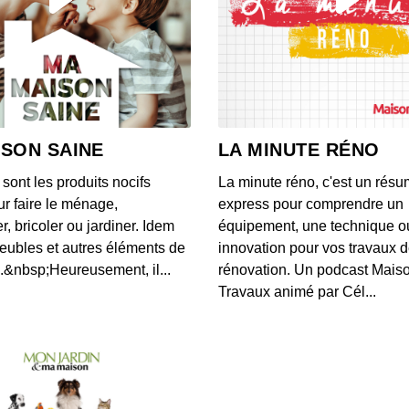
Benzem
00:11:25
Benze
00:11:54
ISON SAINE
LA MINUTE RÉNO
ont les produits nocifs
La minute réno, c'est un rés
Messi
ur faire le ménage,
express pour comprendre un
(avec
r, bricoler ou jardiner. Idem
équipement, une technique o
00:32:12
eubles et autres éléments de
innovation pour vos travaux 
.&nbsp;Heureusement, il...
rénovation. Un podcast Mais
Les é
Travaux animé par Cél...
00:11:00
D’où v
00:13:36