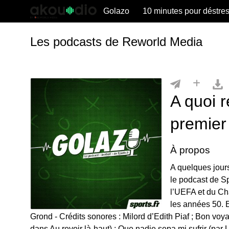
Golazo
10 minutes pour déstre
Les podcasts de Reworld Media
A quoi r
premier 
À propos
A quelques jour
le podcast de Sp
l’UEFA et du Ch
les années 50. E
Grond - Crédits sonores : Milord d’Edith Piaf ; Bon voy
dans Au revoir là-haut) ; Que nadie sepa mi sufrir (par 