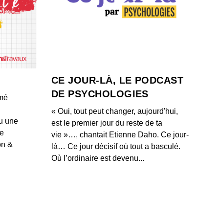
a, le meilleur Ballon d’Or français de l’histoire ?
 - IL Y A 4 ANS
ma en 9 petites anecdotes peu connues
 - IL Y A 3 ANS
CE JOUR-LÀ, LE PODCAST
DE PSYCHOLOGIES
umé
 au PSG: dans les coulisses d’une arrivée historique
« Oui, tout peut changer, aujourd'hui,
 Abdellah Boulma)
u une
est le premier jour du reste de ta
 - IL Y A 4 ANS
de
vie »…, chantait Etienne Daho. Ce jour-
on &
là… Ce jour décisif où tout a basculé.
toiles sur le maillot, comment ça marche ?
Où l’ordinaire est devenu...
 - IL Y A 4 ANS
ient John Textor, le faux milliardaire à la tête de l’OL ?
 - IL Y A 1 AN