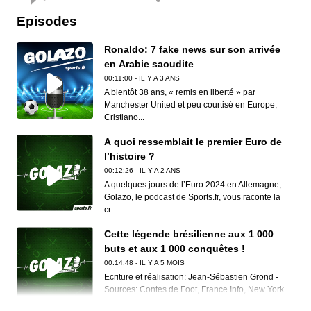
Episodes
Ronaldo: 7 fake news sur son arrivée
en Arabie saoudite
00:11:00 - IL Y A 3 ANS
A bientôt 38 ans, « remis en liberté » par
Manchester United et peu courtisé en Europe,
Cristiano...
A quoi ressemblait le premier Euro de
l’histoire ?
00:12:26 - IL Y A 2 ANS
A quelques jours de l’Euro 2024 en Allemagne,
Golazo, le podcast de Sports.fr, vous raconte la
cr...
Cette légende brésilienne aux 1 000
buts et aux 1 000 conquêtes !
00:14:48 - IL Y A 5 MOIS
Ecriture et réalisation: Jean-Sébastien Grond -
Sources: Contes de Foot, France Info, New York
Ti...