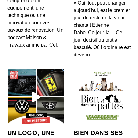
comprendre un
football, Lionel Messi a dû batailler durant son e...
« Oui, tout peut changer,
équipement, une
aujourd'hui, est le premier
technique ou une
France 98: Ibrahim Ba et Martin Djetou,
jour du reste de ta vie »…,
la descente aux enfers
innovation pour vos
chantait Etienne
00:12:46 - IL Y A 1 AN
travaux de rénovation. Un
Daho. Ce jour-là… Ce
Ecriture et réalisation: Jean-Sébastien Grond -
podcast Maison &
jour décisif où tout a
Sources: La nuit des maudits de Karim Nedjari,
Travaux animé par Cél...
Co...
basculé. Où l’ordinaire est
devenu...
D’où vient John Textor, le faux
milliardaire à la tête de l’OL ?
00:13:36 - IL Y A 1 AN
Retour sur le parcours et les méthodes de John
Textor, le propriétaire de l’OL, un homme d’affair...
Premier League: La folle histoire des
surnoms des clubs
00:05:20 - IL Y A 4 ANS
D’où viennent les fameux surnoms des clubs
anglais ? Retour sur les histoires passionnantes
des é...
UN LOGO, UNE
BIEN DANS SES
La déchéance de France 98, entre