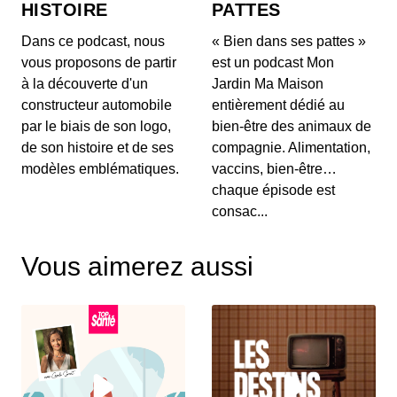
HISTOIRE
PATTES
joueurs cramés, paranoïa et danseuses
bulgares
00:19:20 - IL Y A 2 MOIS
Dans ce podcast, nous
« Bien dans ses pattes »
Ecriture et réalisation: Jean-Sébastien Grond.
vous proposons de partir
est un podcast Mon
Sources: Les Yeux dans les Bleus 3, L’Equipe, Le
M...
à la découverte d'un
Jardin Ma Maison
constructeur automobile
entièrement dédié au
La grande (et sombre) histoire du Real
par le biais de son logo,
bien-être des animaux de
Madrid…
de son histoire et de ses
compagnie. Alimentation,
00:09:01 - IL Y A 4 ANS
Le Real Madrid est le plus grand club de l’histoire
modèles emblématiques.
vaccins, bien-être…
du football, mais, avant les Galactiques de F...
chaque épisode est
consac...
PSG, l’histoire rocambolesque de la
naissance du club
Vous aimerez aussi
00:13:54 - IL Y A 4 ANS
Quarante ans avant le surpuissant PSG qatarien,
le club de la capitale a été créé dans d’improbab...
Le secret des noms des joueurs
brésiliens !
00:08:31 - IL Y A 4 ANS
Zoom sur les « noms de scène » des footballeurs