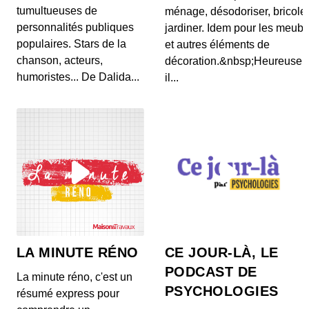
avec 6 révélations
tumultueuses de
ménage, désodoriser, bricole
00:09:12 - IL Y A 4 ANS
personnalités publiques
jardiner. Idem pour les meubl
Alors qu’il est à un tournant de sa carrière, à 29
populaires. Stars de la
et autres éléments de
ans, Paul Pogba offre un documentaire de deux...
chanson, acteurs,
décoration.&nbsp;Heureusem
humoristes... De Dalida...
il...
Mbappé-Messi-Neymar, on vous
explique leurs contrats délirants
00:12:17 - IL Y A 3 ANS
En décidant de prolonger au PSG, en mai dernier,
Kylian Mbappé s’est offert le salaire le plus él...
Seulement 5 équipes africaines à la
Coupe du monde, pourquoi ?
00:10:46 - IL Y A 4 ANS
Le Sénégal, le Ghana, le Maroc, la Tunisie et le
Cameroun disputeront la Coupe du monde 2022
(21...
LA MINUTE RÉNO
CE JOUR-LÀ, LE
Messi et hormone de croissance, la
PODCAST DE
vérité dévoilée
La minute réno, c'est un
00:09:28 - IL Y A 3 ANS
PSYCHOLOGIES
résumé express pour
Avant de devenir l’une des grandes légendes du