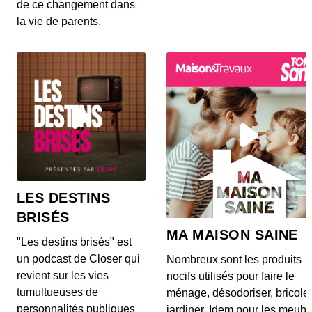
100% électriques dans ce nouvel épisode de La
de ce changement dans
Bonne...
la vie de parents.
La Bonne Occaz' - BMW Série 1
00:09:42 - IL Y A 1 AN
Direction la Bavière dans ce nouvel épisode de La
Bonne Occaz' pour parler d'une citadine
premium...
La Bonne Occaz' - Volkswagen Tiguan
00:10:02 - IL Y A 1 AN
Aujourd'hui dans la Bonne Occaz' place à l'un des
SUV allemands les plus connus de l'Hexagone :
l...
LES DESTINS
BRISÉS
La Bonne Occaz' - Peugeot 2008
MA MAISON SAINE
00:06:21 - IL Y A 3 ANS
"Les destins brisés" est
Retour en France pour ce 11e épisode de la
un podcast de Closer qui
Nombreux sont les produits
Bonne Occaz'. Aujourd'hui, coup de projecteur sur
revient sur les vies
nocifs utilisés pour faire le
le P...
tumultueuses de
ménage, désodoriser, bricole
personnalités publiques
jardiner. Idem pour les meubl
La Bonne Occaz' - BMW Z4