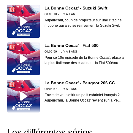
La Bonne Occaz' - Suzuki Swift
00:08:10 - IL Y A 1 AN
Aujourd'hui, coup de projecteur sur une citadine
nippone qui a su se réinventer : la Suzuki Swift
La Bonne Occaz' - Fiat 500
00:05:59 - IL Y A 3 ANS
Pour ce 10e épisode de la Bonne Occaz', place à
la plus Italienne des citadines : la Fiat 500Vou...
La Bonne Occaz' - Peugeot 206 CC
00:05:57 - IL Y A 2 ANS
Envie de vous offrir un petit cabriolet français ?
Aujourd'hui, la Bonne Occaz' revient sur la Pe...
La Bonne Occaz' - Citroën C1
00:07:44 - IL Y A 1 AN
Les différentes séries
Aujourd'hui, zoom sur la petite citadine de la