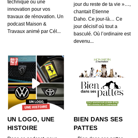
technique ou une
p...
jour du reste de ta vie »…,
innovation pour vos
chantait Etienne
travaux de rénovation. Un
La Bonne Occaz' - Citroën C5 Aircross
Daho. Ce jour-là… Ce
podcast Maison &
00:06:25 - IL Y A 2 ANS
jour décisif où tout a
Pour ce 15e épisode de La Bonne Occaz', place
Travaux animé par Cél...
basculé. Où l’ordinaire est
au Citroën C5 Aircross. Avec ce modèle, le
construc...
devenu...
La Bonne Occaz' - Renault Austral
00:09:21 - IL Y A 8 MOIS
SUV phare au sein de la gamme Renault, l'Austral
a su trouver son public chez les automobilistes....
La Bonne Occaz' - Audi TT
00:09:35 - IL Y A 1 AN
Icône allemande du monde de l’automobile, l'Audi
TT nous a quittés en 2023, après 25 ans de
UN LOGO, UNE
BIEN DANS SES
comme...
HISTOIRE
PATTES
La Bonne Occaz' - Dacia Duster