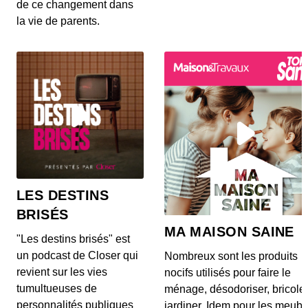
Peugeot RCZ. Que faut-il en occasion ?
de ce changement dans
la vie de parents.
La Bonne Occaz' - Dacia Duster
00:07:41 - IL Y A 4 ANS
Bienvenue dans ce nouveau podcast La Bonne
Occaz consacré aux véhicules d&#039;occasion.
Dans ce...
La Bonne Occaz' - Smart ForTwo
00:08:06 - IL Y A 4 MOIS
Aujourd’hui, revenons à un modèle plus
accessible après l’épisode sur l’Alpine A110. Avec
son gab...
LES DESTINS
BRISÉS
La Bonne Occaz' - Dacia Spring
MA MAISON SAINE
00:06:06 - IL Y A 2 ANS
"Les destins brisés" est
La Dacia Spring est désormais disponible sur le
un podcast de Closer qui
Nombreux sont les produits
marché de l'occasion. La voiture électrique la mo...
revient sur les vies
nocifs utilisés pour faire le
tumultueuses de
ménage, désodoriser, bricole
personnalités publiques
jardiner. Idem pour les meubl
La Bonne Occaz- Renault Megane