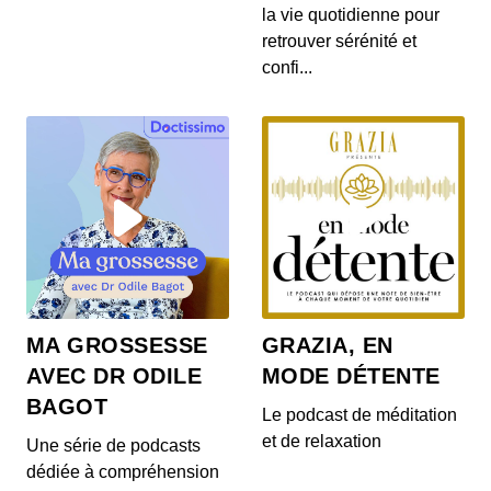
La Bonne Occaz' - Alfa Romeo Mito
la vie quotidienne pour
00:07:29 - IL Y A 3 ANS
retrouver sérénité et
Pour ce nouvel épisode de la Bonne Occaz', place
confi...
à la citadine transalpine chic : l'Alfa Romeo Mi...
La Bonne Occaz' - Peugeot 206 CC
00:05:57 - IL Y A 2 ANS
Envie de vous offrir un petit cabriolet français ?
Aujourd'hui, la Bonne Occaz' revient sur la Pe...
La Bonne Occaz' - BMW Série 1
00:09:42 - IL Y A 1 AN
Direction la Bavière dans ce nouvel épisode de La
GRAZIA, EN
MA GROSSESSE
Bonne Occaz' pour parler d'une citadine
MODE DÉTENTE
AVEC DR ODILE
premium...
BAGOT
Le podcast de méditation
La Bonne Occaz' - Peugeot RCZ
et de relaxation
Une série de podcasts
00:07:39 - IL Y A 6 MOIS
dédiée à compréhension
C'est la réponse de Peugeot à l'Audi TT : le