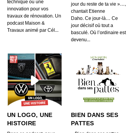
technique ou une
jour du reste de ta vie »…,
innovation pour vos
chantait Etienne
travaux de rénovation. Un
La Bonne Occaz' - Mercedes Classe B
Daho. Ce jour-là… Ce
podcast Maison &
00:06:39 - IL Y A 2 ANS
jour décisif où tout a
Dans ce nouvel épisode de La Bonne Occaz,
Travaux animé par Cél...
basculé. Où l’ordinaire est
place à la Mercedes Classe BVous pouvez
consulter notre...
devenu...
La Bonne Occaz' - Citroën C1
00:07:44 - IL Y A 1 AN
Aujourd'hui, zoom sur la petite citadine de la
marque aux chevrons à savoir la Citroën C1.
La Bonne Occaz' - Citroën C5 Aircross
00:06:25 - IL Y A 2 ANS
Pour ce 15e épisode de La Bonne Occaz', place
au Citroën C5 Aircross. Avec ce modèle, le
UN LOGO, UNE
BIEN DANS SES
construc...
HISTOIRE
PATTES
La Bonne Occaz' - BMW Z4