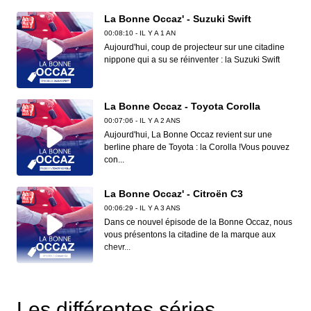
La Bonne Occaz' - Suzuki Swift
00:08:10 - IL Y A 1 AN
Aujourd'hui, coup de projecteur sur une citadine
nippone qui a su se réinventer : la Suzuki Swift
La Bonne Occaz - Toyota Corolla
00:07:06 - IL Y A 2 ANS
Aujourd'hui, La Bonne Occaz revient sur une
berline phare de Toyota : la Corolla !Vous pouvez
con...
La Bonne Occaz' - Citroën C3
00:06:29 - IL Y A 3 ANS
Dans ce nouvel épisode de la Bonne Occaz, nous
vous présentons la citadine de la marque aux
chevr...
La Bonne Occaz' - Renault Austral
00:09:21 - IL Y A 8 MOIS
Les différentes séries
SUV phare au sein de la gamme Renault, l'Austral