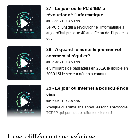
27 - Le jour où le PC d'IBM a
révolutionné l'informatique
00:05:25 - IL Y A 5 ANS
Le PC d'IBM qui a révolutionné l'informatique a
aujourd’hui presque 40 ans. Ecran de 11 pouces
et...
26 - À quand remonte le premier vol
commercial régulier?
00:04:40 - IL Y A 5 ANS
4,5 milliards de passagers en 2019, le double en
2030 ! Si le secteur aérien a connu un...
25 - Le jour où Internet a bousculé nos
vies
00:05:05 - IL Y A 5 ANS
Presque quarante ans après l'essor du protocole
TCP/IP qui permet de relier tous les ord...
24 - D'où vient la théorie de la dérive
des continents?
Les différentes séries