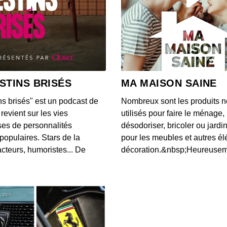
15 - L
soula
00:04:48
14 - L
00:04:56
STINS BRISÉS
MA MAISON SAINE
ns brisés" est un podcast de
Nombreux sont les produits n
13 - L
revient sur les vies
utilisés pour faire le ménage,
00:04:57
es de personnalités
désodoriser, bricoler ou jardi
populaires. Stars de la
pour les meubles et autres é
cteurs, humoristes... De
décoration.&nbsp;Heureusemen
12 - L
Bomb
00:04:38
11 - L
00:05:00