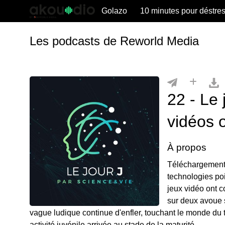
Golazo
10 minutes pour déstre
Les podcasts de Reworld Media
22 - Le 
vidéos 
À propos
Téléchargements 
technologies po
jeux vidéo ont 
sur deux avoue 
vague ludique continue d'enfler, touchant le monde du t
activité juvénile arrivée au stade de la maturité.