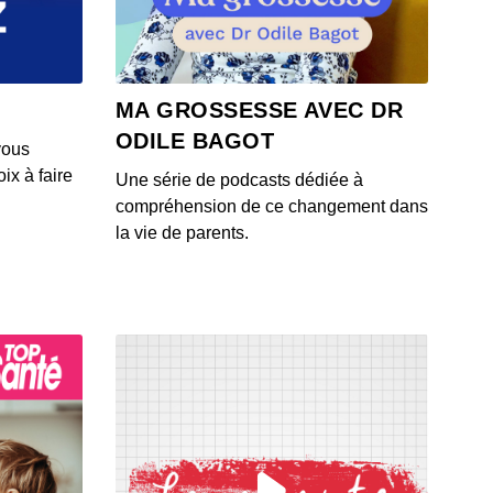
 - IL Y A 5 ANS
0 ans après le discours de Reagan... où en est le
MA GROSSESSE AVEC DR
amme de guerre des étoiles ?
ODILE BAGOT
 - IL Y A 5 ANS
vous
ix à faire
Une série de podcasts dédiée à
e jour où l'on a cloné un animal pour la première fois
compréhension de ce changement dans
 - IL Y A 5 ANS
la vie de parents.
Épidémie de sida : le jour où tout a commencé
 - IL Y A 5 ANS
e premier virus informatique sauvage...était une farce
ado de 15 ans !
 - IL Y A 5 ANS