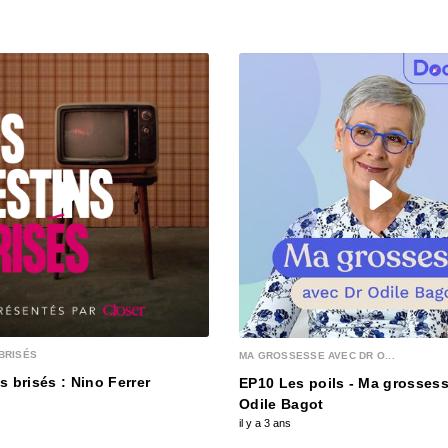
00:04:47
5 - La
00:05:14
4 - L
00:05:30
3 - Le
00:05:16
BRISÉS
MA GROSSESSE AVEC DR O...
3 - E
s brisés : Nino Ferrer
EP10 Les poils - Ma grossess
folle
Odile Bagot
00:00:56
il y a 3 ans