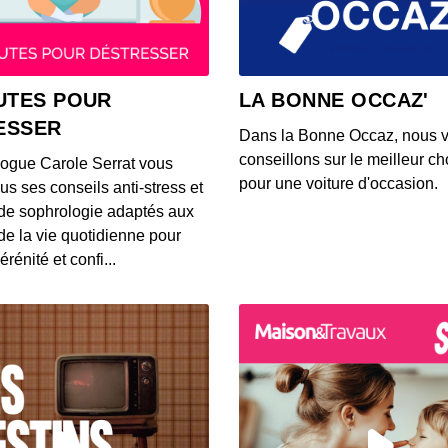
00:05:13
19 - 3
UTES POUR
LA BONNE OCCAZ'
progr
ESSER
00:04:44
Dans la Bonne Occaz, nous 
conseillons sur le meilleur cho
logue Carole Serrat vous
18 - L
pour une voiture d'occasion.
us ses conseils anti-stress et
00:04:40
de sophrologie adaptés aux
 de la vie quotidienne pour
érénité et confi...
17 - 
00:05:30
16 - L
d'un 
00:04:41