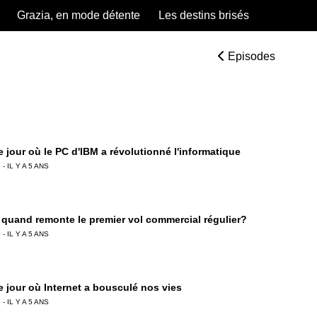
Grazia, en mode détente
Les destins brisés
Episodes
e jour où le PC d'IBM a révolutionné l'informatique
 - IL Y A 5 ANS
À quand remonte le premier vol commercial régulier?
 - IL Y A 5 ANS
e jour où Internet a bousculé nos vies
 - IL Y A 5 ANS