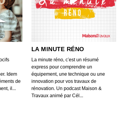
’invention du Valium, le rêve d’une pilule du bonheur qui
gerait l'angoisse
 - IL Y A 5 ANS
e jour où le destin du climat a basculé
 - IL Y A 5 ANS
LA MINUTE RÉNO
ocifs
La minute réno, c'est un résumé
a théorie de l’Univers de Copernic
express pour comprendre un
 - IL Y A 5 ANS
ner. Idem
équipement, une technique ou une
léments de
innovation pour vos travaux de
t, il...
rénovation. Un podcast Maison &
e très secret « projet Manhattan », à l'origine de la
Travaux animé par Cél...
e A
 - IL Y A 5 ANS
a découverte de la structure de l’ADN
 - IL Y A 5 ANS