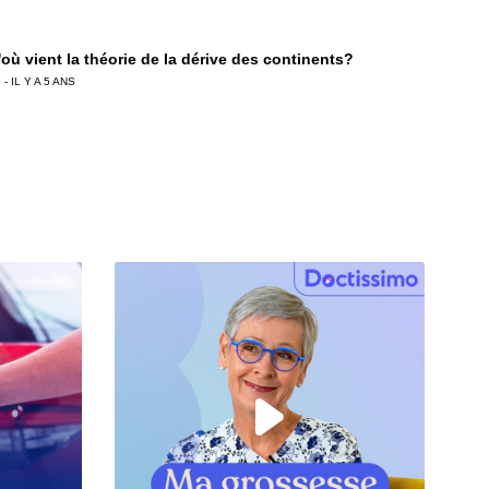
'où vient la théorie de la dérive des continents?
 - IL Y A 5 ANS
a carte d'identité a plus de 100 ans !
 - IL Y A 5 ANS
Le jour où les jeux vidéos ont envahi le monde
 - IL Y A 5 ANS
uel est l'avenir du nucléaire français?
 - IL Y A 5 ANS
Les nouveaux enjeux de la machine à vapeur