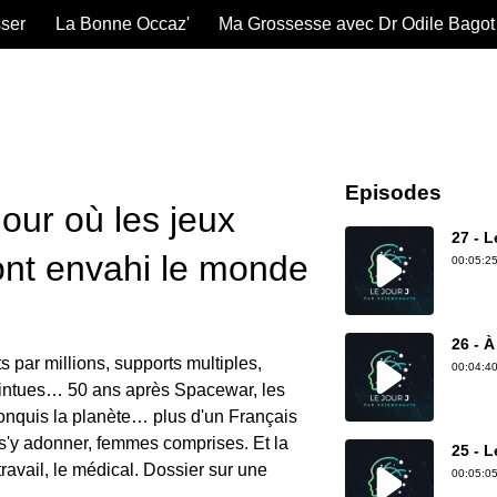
sser
La Bonne Occaz'
Ma Grossesse avec Dr Odile Bagot
Episodes
jour où les jeux
27 - L
ont envahi le monde
00:05:25
26 - 
par millions, supports multiples,
00:04:40
intues… 50 ans après Spacewar, les
conquis la planète… plus d'un Français
s'y adonner, femmes comprises. Et la
25 - L
ravail, le médical. Dossier sur une
00:05:05