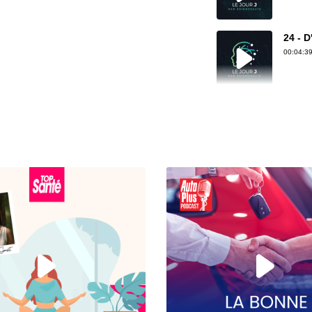
24 - D
00:04:39
23 - L
00:05:09
22 - 
00:04:57
21 - Q
00:05:05
20 - 