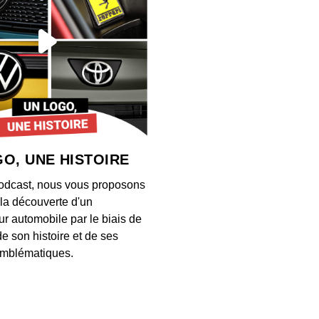
10 - 
00:05:29
9 - La
00:05:57
O, UNE HISTOIRE
8 - L’
odcast, nous vous proposons
00:04:47
à la découverte d'un
ur automobile par le biais de
de son histoire et de ses
7 - L
mblématiques.
00:05:02
6 - L