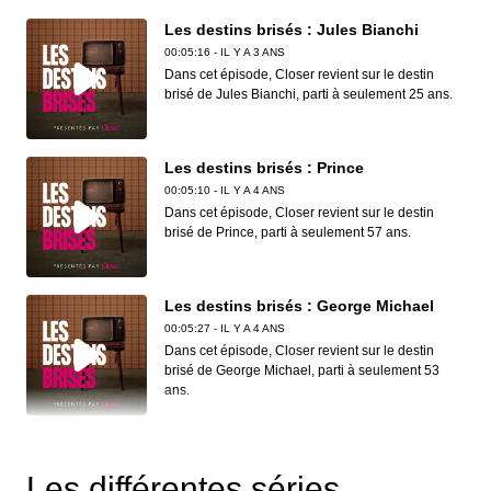
Les destins brisés : Jules Bianchi
00:05:16 - IL Y A 3 ANS
Dans cet épisode, Closer revient sur le destin
brisé de Jules Bianchi, parti à seulement 25 ans.
Les destins brisés : Prince
00:05:10 - IL Y A 4 ANS
Dans cet épisode, Closer revient sur le destin
brisé de Prince, parti à seulement 57 ans.
Les destins brisés : George Michael
00:05:27 - IL Y A 4 ANS
Dans cet épisode, Closer revient sur le destin
brisé de George Michael, parti à seulement 53
ans.
Les destins brisés : Paul Walker
00:04:24 - IL Y A 4 ANS
Les différentes séries
Dans cet épisode, Closer revient sur le destin