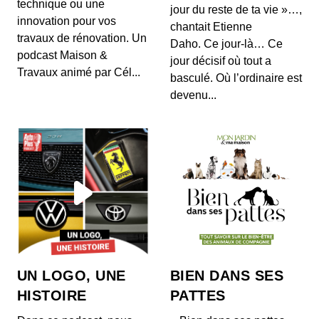
technique ou une
jour du reste de ta vie »…,
innovation pour vos
chantait Etienne
travaux de rénovation. Un
Les destins brisés : Patrick Dewaere
Daho. Ce jour-là… Ce
podcast Maison &
00:04:26 - IL Y A 5 ANS
jour décisif où tout a
Dans cet épisode, Closer revient sur le destin
Travaux animé par Cél...
basculé. Où l’ordinaire est
brisé de Patrick Dewaere. Star du cinéma
français...
devenu...
Les destins brisés : Dalida
00:04:24 - IL Y A 5 ANS
Dans cet épisode, Closer revient sur le destin
brisé de Dalida. Si sa carrière de chanteuse
n&#03...
UN LOGO, UNE
BIEN DANS SES
HISTOIRE
PATTES