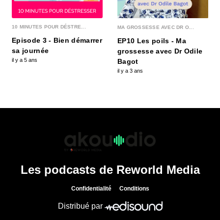
10 MINUTES POUR DÉSTRE...
MA GROSSESSE AVEC DR O...
Episode 3 - Bien démarrer
EP10 Les poils - Ma
sa journée
grossesse avec Dr Odile
il y a 5 ans
Bagot
il y a 3 ans
Les podcasts de Reworld Media
Confidentialité
Conditions
Distribué par