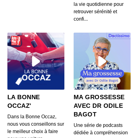
Les destins brisés : Marie-France Pisier
la vie quotidienne pour
00:04:52 - IL Y A 4 ANS
retrouver sérénité et
Dans cet épisode, Closer revient sur le destin
confi...
brisé de Marie-France Pisier, dont la mort reste e...
Les destins brisés : Freddie Mercury
00:04:30 - IL Y A 4 ANS
Dans cet épisode, Closer revient sur le destin
brisé de Freddie Mercury, chanteur légendaire
qui...
Les destins brisés : Daniel Balavoine
00:05:02 - IL Y A 4 ANS
Dans cet épisode, Closer revient sur le destin
LA BONNE
MA GROSSESSE
brisé de Daniel Balavoine. Chanteur populaire et
OCCAZ'
AVEC DR ODILE
e...
BAGOT
Dans la Bonne Occaz,
Les destins brisés : Nino Ferrer
nous vous conseillons sur
Une série de podcasts
00:04:49 - IL Y A 4 ANS
le meilleur choix à faire
dédiée à compréhension
Dans cet épisode, Closer revient sur le destin