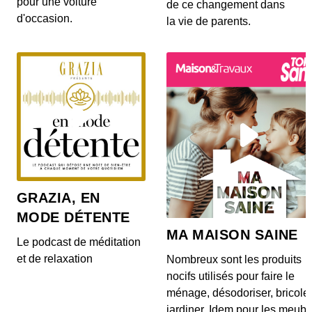
pour une voiture
brisé de Nino Ferrer. Chanteur atypique qui a
de ce changement dans
ench...
d'occasion.
la vie de parents.
Les destins brisés : Marilyn Monroe
00:05:16 - IL Y A 4 ANS
Dans cet épisode, Closer revient sur le destin
brisé de l&#039;acteur Marilyn Monroe. Icône du
ci...
Les destins brisés : Heath Ledger
00:04:53 - IL Y A 4 ANS
Dans cet épisode, Closer revient sur le destin
brisé de l&#039;acteur Heath Ledger. Jeune papa
et...
GRAZIA, EN
MODE DÉTENTE
Les destins brisés : Amy Winehouse
MA MAISON SAINE
00:04:39 - IL Y A 4 ANS
Le podcast de méditation
Dans cet épisode, Closer revient sur le destin
et de relaxation
Nombreux sont les produits
brisé d&#039;Amy Winehouse. Chanteuse au
nocifs utilisés pour faire le
talent im...
ménage, désodoriser, bricole
jardiner. Idem pour les meubl
Les destins brisés : Coluche