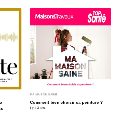
MA MAISON SAINE
CE J
la
Comment bien choisir sa peinture ?
S3 
ss
il y a 3 ans
addi
il y a