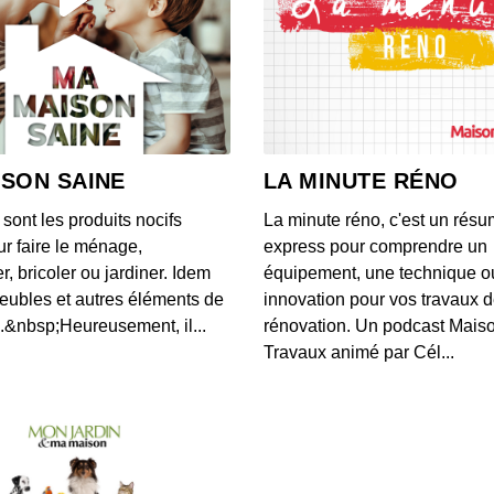
Les d
00:04:53
Les d
00:04:39
ISON SAINE
LA MINUTE RÉNO
ont les produits nocifs
La minute réno, c'est un rés
Les d
ur faire le ménage,
express pour comprendre un
00:04:20
r, bricoler ou jardiner. Idem
équipement, une technique o
eubles et autres éléments de
innovation pour vos travaux 
.&nbsp;Heureusement, il...
rénovation. Un podcast Mais
Les d
Travaux animé par Cél...
00:04:31
Les d
00:04:34