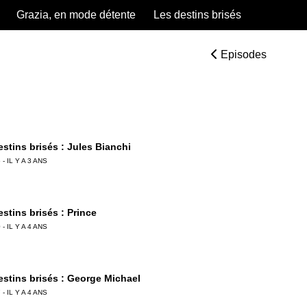
Grazia, en mode détente
Les destins brisés
Episodes
stins brisés : Jules Bianchi
 - IL Y A 3 ANS
stins brisés : Prince
 - IL Y A 4 ANS
estins brisés : George Michael
 - IL Y A 4 ANS