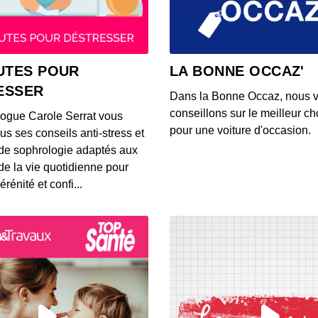
00:04:52
Les d
UTES POUR
LA BONNE OCCAZ'
00:04:30
ESSER
Dans la Bonne Occaz, nous 
conseillons sur le meilleur cho
logue Carole Serrat vous
Les d
pour une voiture d'occasion.
us ses conseils anti-stress et
00:05:02
de sophrologie adaptés aux
 de la vie quotidienne pour
érénité et confi...
Les de
00:04:49
Les d
00:05:16