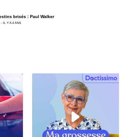
stins brisés : Paul Walker
 - IL Y A 4 ANS
estins brisés : Naya Rivera
 - IL Y A 4 ANS
estins brisés : Maurane
 - IL Y A 4 ANS
estins brisés : Whitney Houston
 - IL Y A 4 ANS
stins brisés : Marie-France Pisier