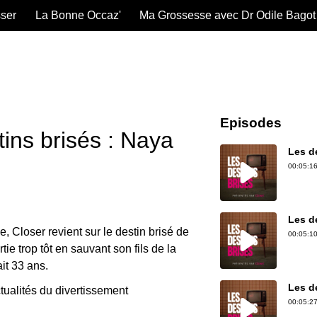
sser
La Bonne Occaz'
Ma Grossesse avec Dr Odile Bagot
Episodes
tins brisés : Naya
Les de
00:05:16
Les de
, Closer revient sur le destin brisé de
00:05:10
ie trop tôt en sauvant son fils de la
it 33 ans.
Les d
tualités du divertissement
00:05:27