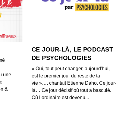
estins brisés : Heath Ledger
 - IL Y A 4 ANS
estins brisés : Amy Winehouse
 - IL Y A 4 ANS
CE JOUR-LÀ, LE PODCAST
DE PSYCHOLOGIES
umé
estins brisés : Coluche
« Oui, tout peut changer, aujourd'hui,
 - IL Y A 4 ANS
u une
est le premier jour du reste de ta
de
vie »…, chantait Etienne Daho. Ce jour-
on &
là… Ce jour décisif où tout a basculé.
estins brisés : Romy Schneider
Où l’ordinaire est devenu...
 - IL Y A 4 ANS
estins brisés : Mike Brant
 - IL Y A 5 ANS