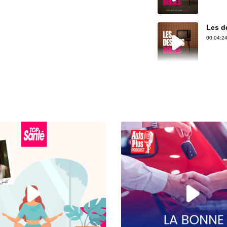
Les de
00:04:24
Les d
00:05:07
Les d
00:04:11
Les d
00:04:52
Les de