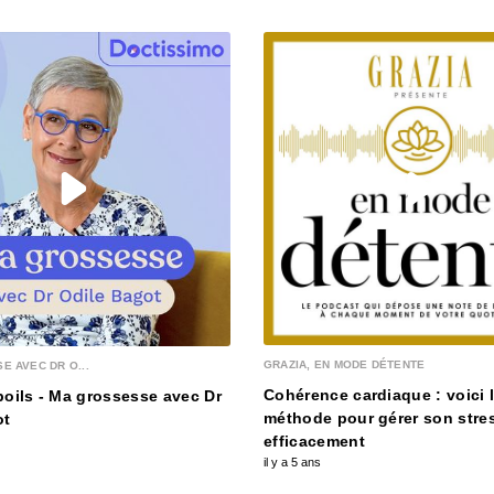
GRAZIA, EN MODE DÉTENTE
 AVEC DR O...
Cohérence cardiaque : voici 
oils - Ma grossesse avec Dr
méthode pour gérer son stre
ot
efficacement
il y a 5 ans