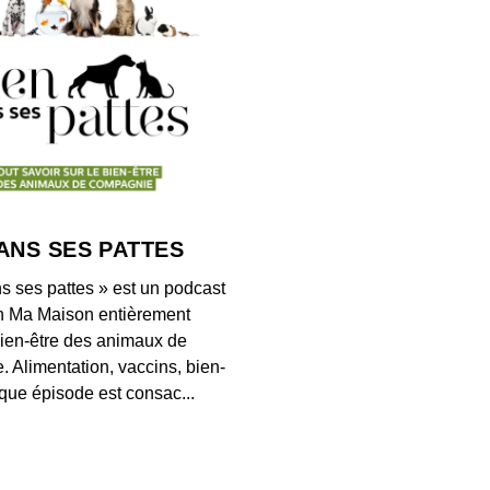
Les de
00:05:18
Les d
00:04:26
ANS SES PATTES
Les de
s ses pattes » est un podcast
00:04:24
n Ma Maison entièrement
ien-être des animaux de
 Alimentation, vaccins, bien-
ue épisode est consac...