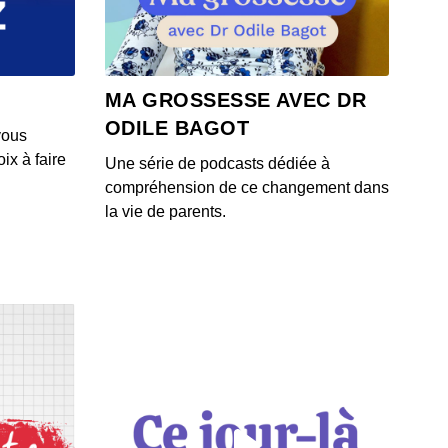
 - IL Y A 4 ANS
estins brisés : Freddie Mercury
MA GROSSESSE AVEC DR
 - IL Y A 4 ANS
ODILE BAGOT
vous
ix à faire
Une série de podcasts dédiée à
estins brisés : Daniel Balavoine
compréhension de ce changement dans
 - IL Y A 4 ANS
la vie de parents.
stins brisés : Nino Ferrer
 - IL Y A 4 ANS
estins brisés : Marilyn Monroe
 - IL Y A 4 ANS