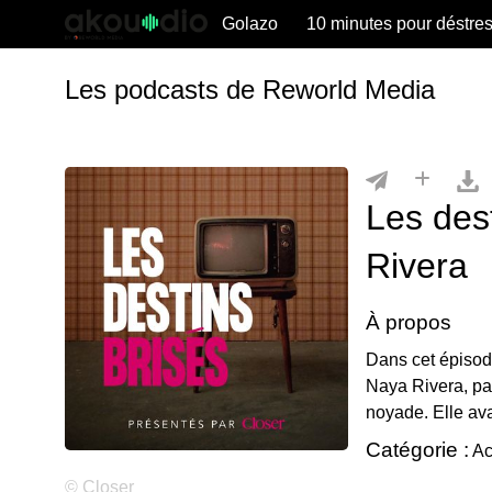
Golazo
10 minutes pour déstre
Les podcasts de Reworld Media
Les des
Rivera
À propos
Dans cet épisode
Naya Rivera, part
noyade. Elle ava
Catégorie :
Ac
© Closer