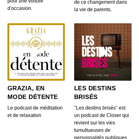
pour une voiture
de ce changement dans
d'occasion.
la vie de parents.
Le liquide vaisselle est-il nocif ?
00:09:16 - IL Y A 4 ANS
Le vinaigre blanc pollue-t-il l’air
intérieur ?
00:09:24 - IL Y A 4 ANS
Le vinaigre blanc est la star des produits
GRAZIA, EN
LES DESTINS
ménagers. Ce produit naturel est même devenu
une alter...
MODE DÉTENTE
BRISÉS
Les produits ménagers faits maison :
Le podcast de méditation
"Les destins brisés" est
gages d’un environnement sain ?
et de relaxation
un podcast de Closer qui
00:13:39 - IL Y A 4 ANS
revient sur les vies
Nous sommes de plus en plus nombreux à utiliser
tumultueuses de
des produits ménager faits maison. Mais sont-ils...
personnalités publiques