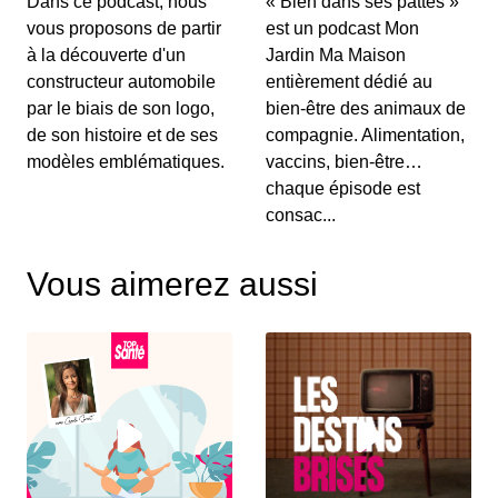
Dans ce podcast, nous
« Bien dans ses pattes »
Travaux, bricolage : quels sont les
vous proposons de partir
est un podcast Mon
produits à éviter ?
à la découverte d'un
Jardin Ma Maison
00:07:39 - IL Y A 5 ANS
constructeur automobile
entièrement dédié au
par le biais de son logo,
bien-être des animaux de
de son histoire et de ses
compagnie. Alimentation,
L'air intérieur est-il plus pollué que
modèles emblématiques.
vaccins, bien-être…
celui de la rue ?
chaque épisode est
00:14:43 - IL Y A 5 ANS
consac...
Nombreux sont les produits nocifs utilisés pour
faire le ménage, désodoriser, bricoler o...
Vous aimerez aussi