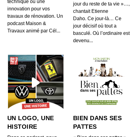
technique ou une
jour du reste de ta vie »…,
Aérer, nettoyer, laver… malgré nos gestes du
innovation pour vos
quotidien les virus peuvent persister et se...
chantait Etienne
travaux de rénovation. Un
Daho. Ce jour-là… Ce
La moquette peut-elle être responsable
podcast Maison &
jour décisif où tout a
d'allergies ?
Travaux animé par Cél...
basculé. Où l’ordinaire est
00:10:40 - IL Y A 5 ANS
devenu...
Produits d’entretien et santé : le guide
00:14:32 - IL Y A 5 ANS
Les produits écolo : Kézaco ?
00:12:26 - IL Y A 5 ANS
UN LOGO, UNE
BIEN DANS SES
HISTOIRE
PATTES