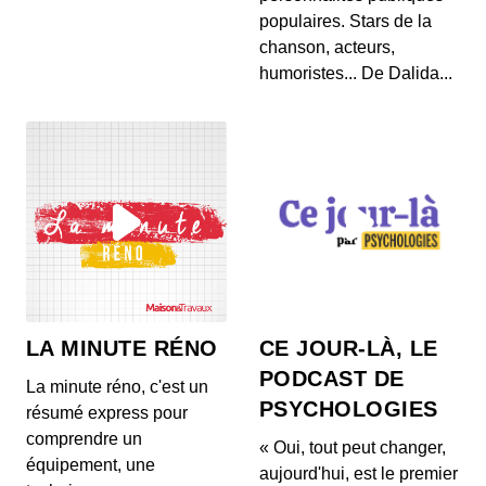
populaires. Stars de la
Chaleur, canicule : comment rafraîchir
son logement sans polluer son intérieur
chanson, acteurs,
?
00:08:42 - IL Y A 4 ANS
humoristes... De Dalida...
Le pouvoir dépolluant des plantes
d’intérieur est-il réel ?
00:08:16 - IL Y A 5 ANS
La biodégradabilité, une promesse qui
manque de clarté
00:09:25 - IL Y A 5 ANS
LA MINUTE RÉNO
CE JOUR-LÀ, LE
On associe volontiers biodégradabilité et ménage
PODCAST DE
écologique. Or, ces deux notions ne son...
La minute réno, c'est un
PSYCHOLOGIES
résumé express pour
Virus, bactéries… comment bien
comprendre un
« Oui, tout peut changer,
désinfecter son intérieur ?
équipement, une
aujourd'hui, est le premier
00:16:23 - IL Y A 5 ANS