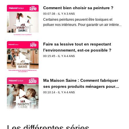
Comment bien choisir sa peinture ?
00:07:38 - IL Y A 3 ANS
Certaines peintures peuvent être toxiques et
polluer nos intérieurs. Pour garantir un air intérie...
Faire sa lessive tout en respectant
l’environnement, est-ce possible ?
00:15:45 - IL Y A 4 ANS
Ma Maison Saine : Comment fabriquer
ses propres produits ménagers pour
entretenir sa maison au naturel ?
00:10:14 - IL Y A 4 ANS
Ma Maison Saine : Comment bien
entretenir sa salle de bains pour une
Les différentes séries
pièce propre et saine au quotidien ?
00:12:35 - IL Y A 4 ANS