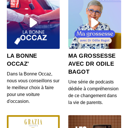
Chauffer sa maison : quels risque pour
la santé ?
00:10:33 - IL Y A 4 ANS
Le vinaigre blanc pollue-t-il l’air
intérieur ?
LA BONNE
MA GROSSESSE
00:09:24 - IL Y A 4 ANS
OCCAZ'
AVEC DR ODILE
BAGOT
Dans la Bonne Occaz,
nous vous conseillons sur
Comment bien choisir sa lessive pour
Une série de podcasts
le meilleur choix à faire
ne pas polluer son intérieur ?
dédiée à compréhension
00:11:00 - IL Y A 4 ANS
pour une voiture
de ce changement dans
d'occasion.
la vie de parents.
Le liquide vaisselle est-il nocif ?
00:09:16 - IL Y A 4 ANS