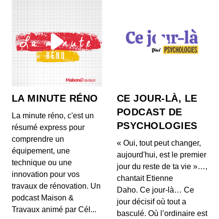
Le pouvoir dépolluant des plantes
d’intérieur est-il réel ?
00:08:16 - IL Y A 5 ANS
La biodégradabilité, une promesse qui
manque de clarté
00:09:25 - IL Y A 5 ANS
LA MINUTE RÉNO
CE JOUR-LÀ, LE
On associe volontiers biodégradabilité et ménage
PODCAST DE
écologique. Or, ces deux notions ne son...
La minute réno, c'est un
PSYCHOLOGIES
résumé express pour
Virus, bactéries… comment bien
comprendre un
« Oui, tout peut changer,
désinfecter son intérieur ?
équipement, une
aujourd'hui, est le premier
00:16:23 - IL Y A 5 ANS
technique ou une
jour du reste de ta vie »…,
Aérer, nettoyer, laver… malgré nos gestes du
innovation pour vos
quotidien les virus peuvent persister et se...
chantait Etienne
travaux de rénovation. Un
Daho. Ce jour-là… Ce
La moquette peut-elle être responsable
podcast Maison &
jour décisif où tout a
d'allergies ?
Travaux animé par Cél...
basculé. Où l’ordinaire est
00:10:40 - IL Y A 5 ANS