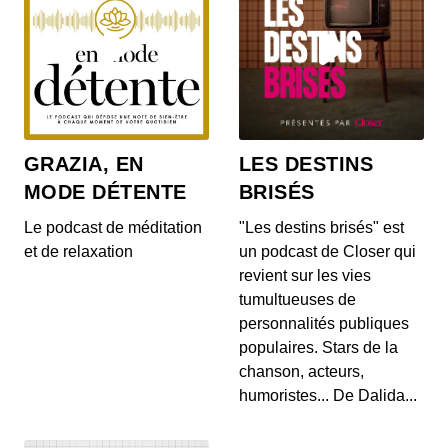
Le vinaigre blanc pollue-t-il l’air
intérieur ?
00:09:24 - IL Y A 4 ANS
Le vinaigre blanc est la star des produits
GRAZIA, EN
LES DESTINS
ménagers. Ce produit naturel est même devenu
une alter...
MODE DÉTENTE
BRISÉS
Les produits ménagers faits maison :
Le podcast de méditation
"Les destins brisés" est
gages d’un environnement sain ?
et de relaxation
un podcast de Closer qui
00:13:39 - IL Y A 4 ANS
revient sur les vies
Nous sommes de plus en plus nombreux à utiliser
tumultueuses de
des produits ménager faits maison. Mais sont-ils...
personnalités publiques
populaires. Stars de la
Chaleur, canicule : comment rafraîchir
son logement sans polluer son intérieur
chanson, acteurs,
?
00:08:42 - IL Y A 4 ANS
humoristes... De Dalida...