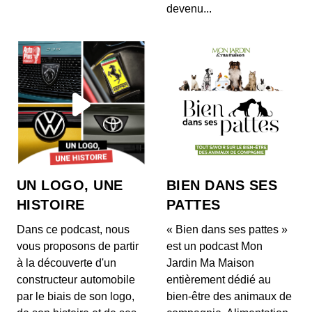
devenu...
Produits d’entretien et santé : le guide
00:14:32 - IL Y A 5 ANS
Les produits écolo : Kézaco ?
00:12:26 - IL Y A 5 ANS
UN LOGO, UNE
BIEN DANS SES
HISTOIRE
PATTES
Dans ce podcast, nous
« Bien dans ses pattes »
Travaux, bricolage : quels sont les
vous proposons de partir
est un podcast Mon
produits à éviter ?
à la découverte d'un
Jardin Ma Maison
00:07:39 - IL Y A 5 ANS
constructeur automobile
entièrement dédié au
par le biais de son logo,
bien-être des animaux de