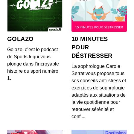
dangereux ?
00:13:11 - IL Y A 4 ANS
Les détergents écologiques sont-ils si
sains pour notre intérieur ?
GOLAZO
10 MINUTES
00:17:00 - IL Y A 4 ANS
POUR
Golazo, c’est le podcast
DÉSTRESSER
de Sports.fr qui vous
plonge dans l'incroyable
La sophrologue Carole
Comment avoir une eau sans calcaire ?
histoire du sport numéro
00:08:17 - IL Y A 4 ANS
Serrat vous propose tous
1.
ses conseils anti-stress et
exercices de sophrologie
adaptés aux situations de
la vie quotidienne pour
Comment assainir et aérer son
retrouver sérénité et
logement en hiver sans polluer son
confi...
intérieur ?
00:13:11 - IL Y A 4 ANS
En hiver, nous avons tendance à de moins en
moins aérer notre logement pour se sentir bien au
cha...