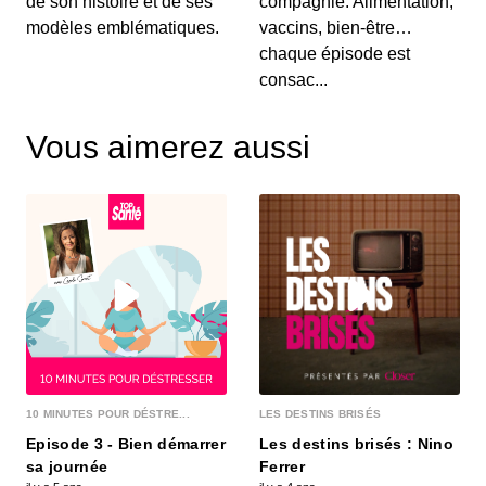
de son histoire et de ses
compagnie. Alimentation,
L'air intérieur est-il plus pollué que
modèles emblématiques.
vaccins, bien-être…
celui de la rue ?
chaque épisode est
00:14:43 - IL Y A 5 ANS
consac...
Nombreux sont les produits nocifs utilisés pour
faire le ménage, désodoriser, bricoler o...
Vous aimerez aussi
10 MINUTES POUR DÉSTRE...
LES DESTINS BRISÉS
Episode 3 - Bien démarrer
Les destins brisés : Nino
sa journée
Ferrer