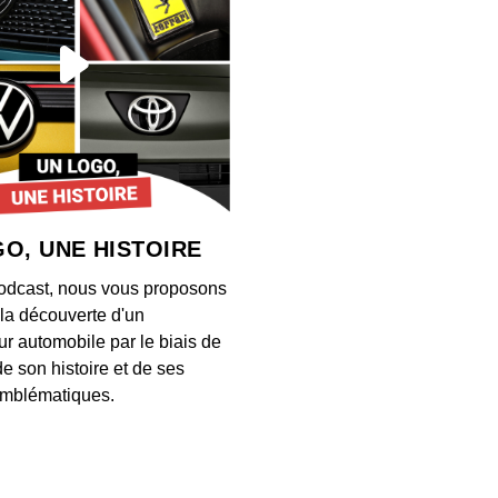
Timot
00:04:10
Steffy
00:06:10
O, UNE HISTOIRE
Léona
odcast, nous vous proposons
00:04:35
à la découverte d'un
ur automobile par le biais de
de son histoire et de ses
Mara 
mblématiques.
00:05:49
Afshi