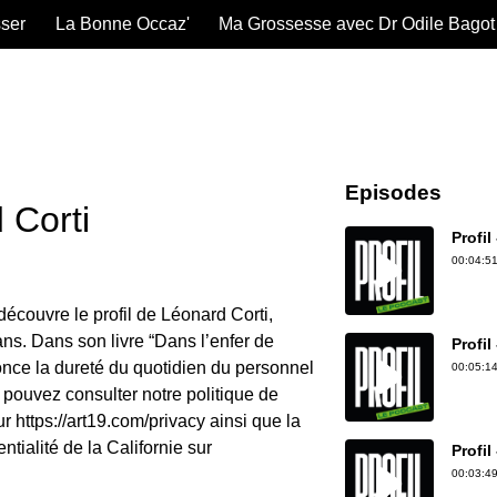
sser
La Bonne Occaz'
Ma Grossesse avec Dr Odile Bagot
Episodes
 Corti
Profil
00:04:51
découvre le profil de Léonard Corti,
ns. Dans son livre “Dans l’enfer de
Profil
énonce la dureté du quotidien du personnel
00:05:14
 pouvez consulter notre politique de
ur https://art19.com/privacy ainsi que la
ntialité de la Californie sur
Profil
00:03:49