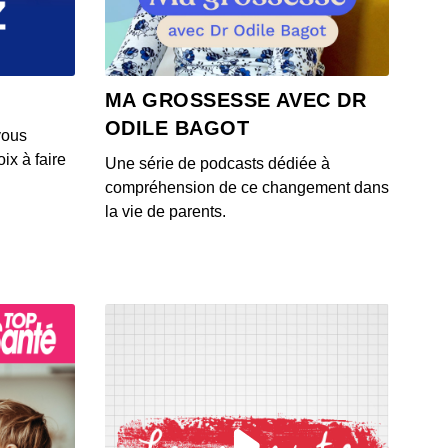
 - IL Y A 2 ANS
 - Youlane
MA GROSSESSE AVEC DR
 - IL Y A 2 ANS
ODILE BAGOT
vous
ix à faire
Une série de podcasts dédiée à
 - épisode 15
compréhension de ce changement dans
 - IL Y A 2 ANS
la vie de parents.
.es épisode 14
 - IL Y A 2 ANS
 - épisode 13
 - IL Y A 2 ANS