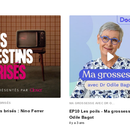
00:04:32
Louda
00:04:53
Nour
00:04:05
Natha
00:04:38
BRISÉS
MA GROSSESSE AVEC DR O...
s brisés : Nino Ferrer
EP10 Les poils - Ma grossess
Odile Bagot
il y a 3 ans