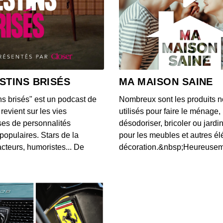
Nieme
00:07:53
Maltra
00:06:24
STINS BRISÉS
MA MAISON SAINE
ns brisés" est un podcast de
Nombreux sont les produits n
Albin
revient sur les vies
utilisés pour faire le ménage,
00:08:06
es de personnalités
désodoriser, bricoler ou jardi
populaires. Stars de la
pour les meubles et autres é
cteurs, humoristes... De
décoration.&nbsp;Heureusemen
Laura
00:08:46
Laure
00:08:54