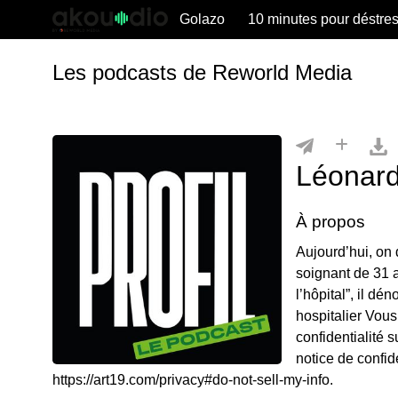
Golazo
10 minutes pour déstre
Les podcasts de Reworld Media
Léonard
À propos
Aujourd’hui, on 
soignant de 31 a
l’hôpital”, il d
hospitalier Vous
confidentialité s
notice de confide
https://art19.com/privacy#do-not-sell-my-info.