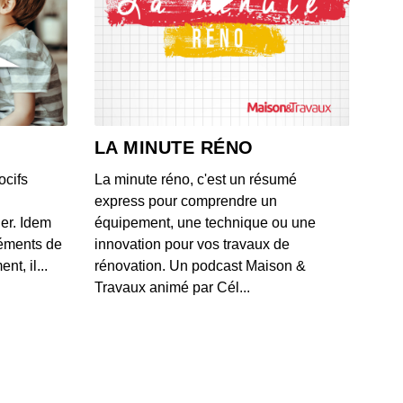
sia
 - IL Y A 2 ANS
itance infantile
 - IL Y A 2 ANS
LA MINUTE RÉNO
ocifs
La minute réno, c'est un résumé
isme
express pour comprendre un
 - IL Y A 2 ANS
ner. Idem
équipement, une technique ou une
léments de
innovation pour vos travaux de
t, il...
rénovation. Un podcast Maison &
 harceleuse
Travaux animé par Cél...
 - IL Y A 2 ANS
nt Boyer, président de l'association Les Papillons
 - IL Y A 2 ANS