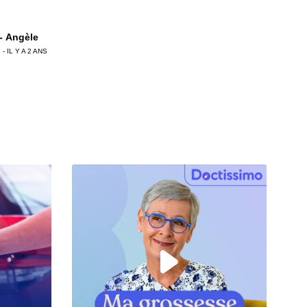
 - Angèle
 - IL Y A 2 ANS
 - Cyrielle
 - IL Y A 2 ANS
 - alcoolisme
 - IL Y A 2 ANS
 - Grand brûlé
 - IL Y A 2 ANS
 - Youlane