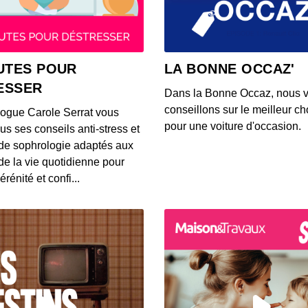
00:11:36
Profil
UTES POUR
LA BONNE OCCAZ'
00:11:36
ESSER
Dans la Bonne Occaz, nous 
conseillons sur le meilleur cho
logue Carole Serrat vous
Profil
pour une voiture d'occasion.
us ses conseils anti-stress et
00:08:10
de sophrologie adaptés aux
 de la vie quotidienne pour
érénité et confi...
Profil
00:08:10
Profil
00:05:56