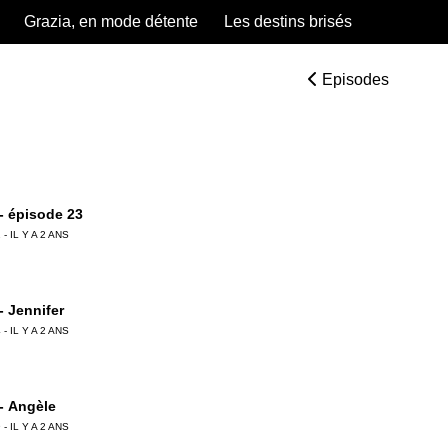
Grazia, en mode détente
Les destins brisés
Episodes
 - épisode 23
 - IL Y A 2 ANS
 - Jennifer
 - IL Y A 2 ANS
 - Angèle
 - IL Y A 2 ANS