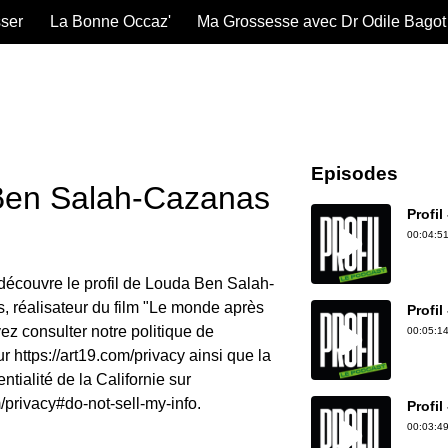
sser
La Bonne Occaz'
Ma Grossesse avec Dr Odile Bagot
Episodes
Ben Salah-Cazanas
Profil
00:04:51
 découvre le profil de Louda Ben Salah-
, réalisateur du film "Le monde après
Profil
z consulter notre politique de
00:05:14
ur https://art19.com/privacy ainsi que la
ntialité de la Californie sur
m/privacy#do-not-sell-my-info.
Profil
00:03:49