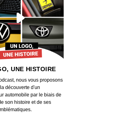
Timot
00:04:10
Steffy
00:06:10
O, UNE HISTOIRE
Léona
odcast, nous vous proposons
00:04:35
à la découverte d'un
ur automobile par le biais de
de son histoire et de ses
Mara 
mblématiques.
00:05:49
Afshi