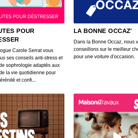
00:11:36
Profil
UTES POUR
LA BONNE OCCAZ'
00:11:36
ESSER
Dans la Bonne Occaz, nous 
conseillons sur le meilleur cho
logue Carole Serrat vous
Profil
pour une voiture d'occasion.
us ses conseils anti-stress et
00:08:10
de sophrologie adaptés aux
 de la vie quotidienne pour
érénité et confi...
Profil
00:08:10
Profil
00:05:56