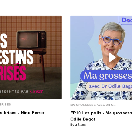
00:04:32
Louda
00:04:53
Nour
00:04:05
Natha
00:04:38
BRISÉS
MA GROSSESSE AVEC DR O...
s brisés : Nino Ferrer
EP10 Les poils - Ma grossess
Odile Bagot
il y a 3 ans