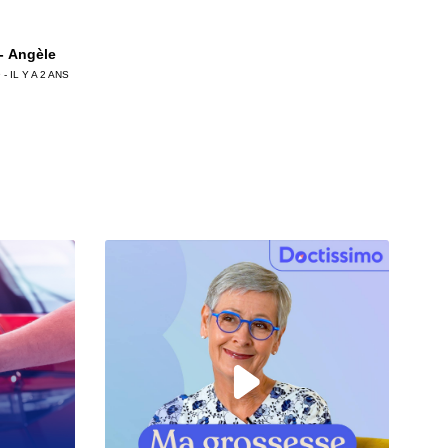
 - Angèle
 - IL Y A 2 ANS
 - Cyrielle
 - IL Y A 2 ANS
 - alcoolisme
 - IL Y A 2 ANS
 - Grand brûlé
 - IL Y A 2 ANS
 - Youlane