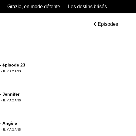
Grazia, en mode détente
Les destins brisés
Episodes
 - épisode 23
 - IL Y A 2 ANS
 - Jennifer
 - IL Y A 2 ANS
 - Angèle
 - IL Y A 2 ANS