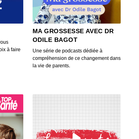
 - IL Y A 2 ANS
 - Youlane
MA GROSSESSE AVEC DR
 - IL Y A 2 ANS
ODILE BAGOT
vous
ix à faire
Une série de podcasts dédiée à
 - épisode 15
compréhension de ce changement dans
 - IL Y A 2 ANS
la vie de parents.
.es épisode 14
 - IL Y A 2 ANS
 - épisode 13
 - IL Y A 2 ANS