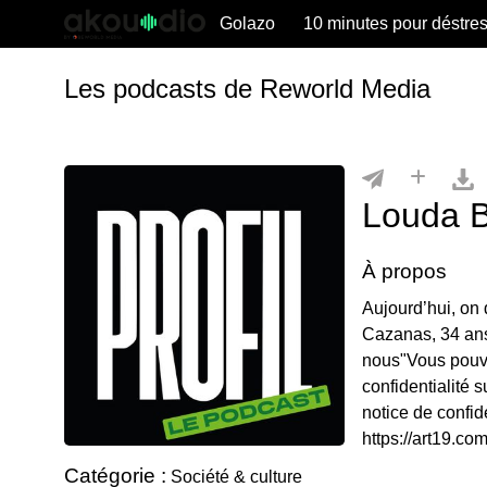
Golazo
10 minutes pour déstre
Les podcasts de Reworld Media
Louda 
À propos
Aujourd’hui, on
Cazanas, 34 ans
nous"Vous pouve
confidentialité s
notice de confide
https://art19.co
Catégorie :
Société & culture