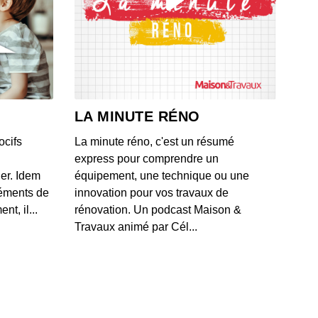
sia
 - IL Y A 2 ANS
itance infantile
 - IL Y A 2 ANS
LA MINUTE RÉNO
ocifs
La minute réno, c'est un résumé
isme
express pour comprendre un
 - IL Y A 2 ANS
ner. Idem
équipement, une technique ou une
léments de
innovation pour vos travaux de
t, il...
rénovation. Un podcast Maison &
 harceleuse
Travaux animé par Cél...
 - IL Y A 2 ANS
nt Boyer, président de l'association Les Papillons
 - IL Y A 2 ANS