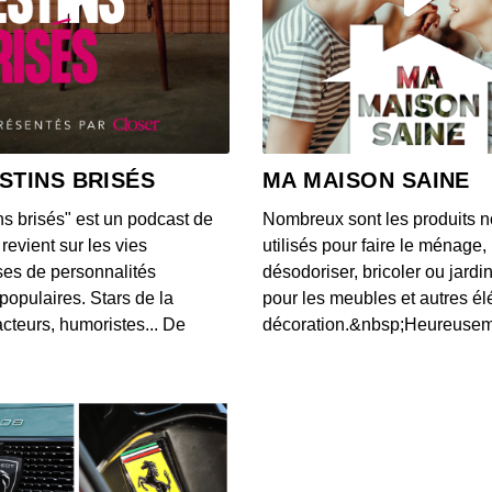
Nieme
00:07:53
Maltra
00:06:24
STINS BRISÉS
MA MAISON SAINE
ns brisés" est un podcast de
Nombreux sont les produits n
Albin
revient sur les vies
utilisés pour faire le ménage,
00:08:06
es de personnalités
désodoriser, bricoler ou jardi
populaires. Stars de la
pour les meubles et autres é
cteurs, humoristes... De
décoration.&nbsp;Heureusemen
Laura
00:08:46
Laure
00:08:54