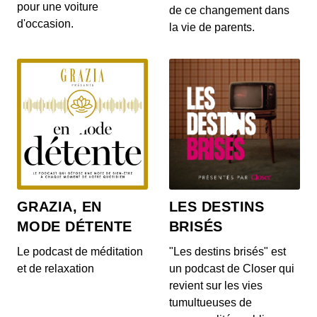
pour une voiture
EP10 Détox mentale - Instant zen &
de ce changement dans
d'occasion.
méditation
la vie de parents.
00:09:57 - IL Y A 3 ANS
Dans cette séance d’hypnose, Jean Doridot,
psychologue spécialiste de l'hypnose, nous guide
sur u...
EP09 Gérer son envie de sucre - Instant
zen & méditation
00:09:56 - IL Y A 3 ANS
Dans cette séance, Jean Doridot, psychologue
spécialiste de l'hypnose, nous propose de
travailler...
EP08 Contrôler son impulsivité - Instant
GRAZIA, EN
LES DESTINS
zen & méditation
MODE DÉTENTE
BRISÉS
00:10:19 - IL Y A 3 ANS
Dans cette séance d’hypnose, Jean Doridot,
Le podcast de méditation
"Les destins brisés" est
psychologue spécialiste de l'hypnose, nous
propose de...
et de relaxation
un podcast de Closer qui
revient sur les vies
EP07 Se détendre - Instant zen &
tumultueuses de
méditation