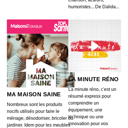
Lumière sur Bugatti, l'histoire d'une marque...
humoristes... De Dalida...
Un logo, une histoire - Honda
00:11:05 - IL Y A 2 ANS
Un logo, une histoire, le podcast d’AutoPlus qui
retrace l’histoire des marques à travers leurs l...
Un logo, une histoire - Bentley
00:08:50 - IL Y A 1 AN
Dans l'univers de l'automobile de prestige, on
trouve les voitures sportives, fièrement représent...
LA MINUTE RÉNO
La minute réno, c'est un
MA MAISON SAINE
Un logo, une histoire - Seat
résumé express pour
00:09:48 - IL Y A 2 ANS
comprendre un
Nombreux sont les produits
Un logo, une histoire, le podcast d’AutoPlus qui
équipement, une
nocifs utilisés pour faire le
retrace l’histoire des marques à travers leurs l...
technique ou une
ménage, désodoriser, bricoler ou
innovation pour vos
jardiner. Idem pour les meubles