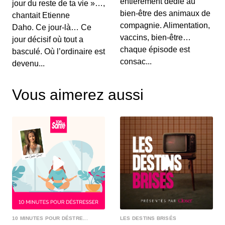
l'histoire du constructeur de Woking : McLaren.
entièrement dédié au
jour du reste de ta vie »…,
bien-être des animaux de
chantait Etienne
compagnie. Alimentation,
Daho. Ce jour-là… Ce
Un logo, une histoire - Dacia
vaccins, bien-être…
jour décisif où tout a
00:10:06 - IL Y A 2 ANS
chaque épisode est
basculé. Où l’ordinaire est
Retour en France dans ce 22e épisode de Un
consac...
devenu...
Logo, une histoire. Place aujourd'hui à Dacia, la
succ...
Vous aimerez aussi
Un logo, une histoire - Volkswagen
00:06:03 - IL Y A 4 ANS
La voiture du peuple est à l'honneur aujourd'hui.
Découvrez l'histoire de Volkswagen et de son lo...
Un logo, une histoire - Mercedes
00:06:32 - IL Y A 4 ANS
MercedesSee Privacy Policy at
https://art19.com/privacy and California Privacy
Notice at https://...
10 MINUTES POUR DÉSTRE...
LES DESTINS BRISÉS
Un logo, une histoire - Volvo