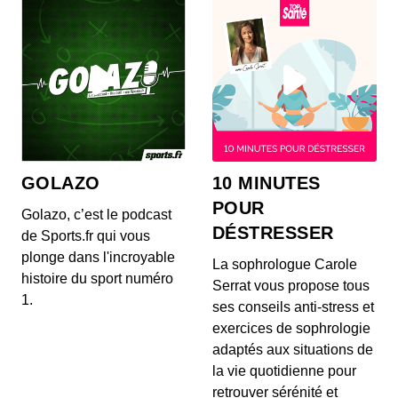
Un logo, une histoire - Aston Martin
00:05:44 - IL Y A 4 ANS
Dans ce 4e épisode, retour sur la marque
britannique la plus connue de l&#039;industrie
automobil...
Un logo, une histoire - Nissan
00:06:53 - IL Y A 1 AN
GOLAZO
10 MINUTES
C'est la marque automobile japonaise la plus
française qui soit : Nissan. Retour sur son histoire.
POUR
Golazo, c’est le podcast
DÉSTRESSER
de Sports.fr qui vous
plonge dans l'incroyable
Un logo, une histoire - Toyota
La sophrologue Carole
histoire du sport numéro
00:07:12 - IL Y A 3 ANS
Serrat vous propose tous
Pour ce 10e épisode, lumière sur l'un des plus
1.
ses conseils anti-stress et
grands constructeurs automobiles au monde :
Toyota...
exercices de sophrologie
adaptés aux situations de
Un logo, une histoire - Audi
la vie quotidienne pour
00:08:31 - IL Y A 2 ANS
retrouver sérénité et