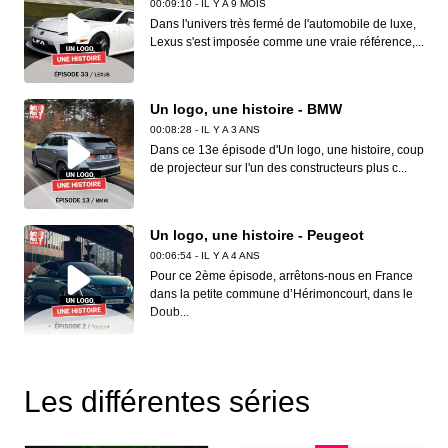
00:09:10 - IL Y A 9 MOIS
Dans l'univers très fermé de l'automobile de luxe,
Lexus s'est imposée comme une vraie référence,...
Un logo, une histoire - BMW
00:08:28 - IL Y A 3 ANS
Dans ce 13e épisode d'Un logo, une histoire, coup
de projecteur sur l'un des constructeurs plus c...
Un logo, une histoire - Peugeot
00:06:54 - IL Y A 4 ANS
Pour ce 2ème épisode, arrêtons-nous en France
dans la petite commune d’Hérimoncourt, dans le
Doub...
Un logo, une histoire - Lamborghini
00:07:52 - IL Y A 3 ANS
Les différentes séries
Connaissez-vous la marque au taureau,
Lamborghini ? On vous conte son histoire ce 11e
épisode.Vou...