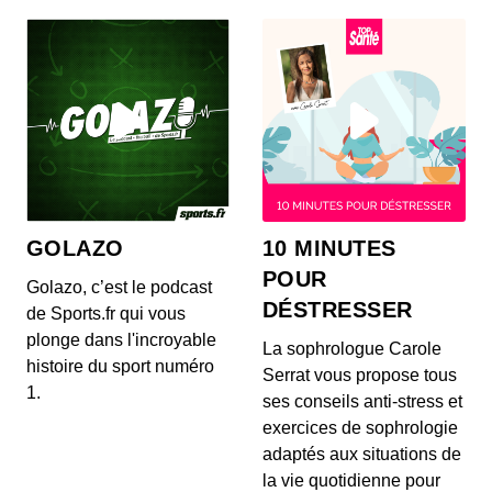
Un logo, une histoire - Volvo
00:08:12 - IL Y A 3 ANS
VolvoVous pouvez consulter notre politique de
confidentialité sur https://art19.com/privacy ainsi...
Un logo, une histoire - Lexus
00:09:10 - IL Y A 9 MOIS
GOLAZO
10 MINUTES
Dans l'univers très fermé de l'automobile de luxe,
Lexus s'est imposée comme une vraie référence,...
POUR
Golazo, c’est le podcast
DÉSTRESSER
de Sports.fr qui vous
plonge dans l'incroyable
Un logo, une histoire - Alfa Roméo
La sophrologue Carole
histoire du sport numéro
00:10:35 - IL Y A 2 ANS
Serrat vous propose tous
Un logo, une histoire, le podcast d'AutoPlus qui
1.
ses conseils anti-stress et
retrace l'histoire des marques à travers leurs l...
exercices de sophrologie
adaptés aux situations de
Un logo, une histoire - Bugatti
la vie quotidienne pour