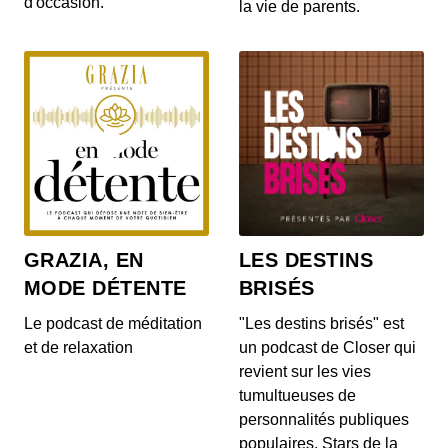
d'occasion.
la vie de parents.
Un logo, une histoire - Subaru
00:08:23 - IL Y A 6 MOIS
C'est une marque japonaise légendaire ! Retour
sur l'histoire de Subaru.
Un logo, une histoire - Skoda
00:08:32 - IL Y A 2 ANS
Direction la République Tchèque pour partir à la
découverte de Skoda dans ce nouveau podcast
de U...
GRAZIA, EN
LES DESTINS
MODE DÉTENTE
BRISÉS
Un logo, une histoire - Jeep
00:07:28 - IL Y A 1 AN
Le podcast de méditation
"Les destins brisés" est
Un logo, une histoire, le podcast d'AutoPlus qui
et de relaxation
un podcast de Closer qui
retrace l'histoire des marques à travers leurs l...
revient sur les vies
tumultueuses de
personnalités publiques
Un logo, une histoire - Seat
populaires. Stars de la
00:09:48 - IL Y A 2 ANS