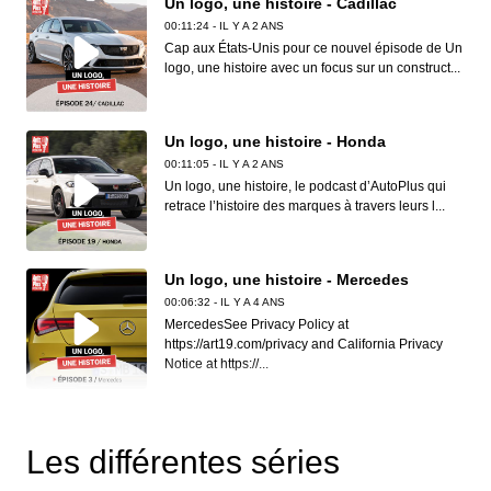
Un logo, une histoire - Cadillac
00:11:24 - IL Y A 2 ANS
Cap aux États-Unis pour ce nouvel épisode de Un
logo, une histoire avec un focus sur un construct...
Un logo, une histoire - Honda
00:11:05 - IL Y A 2 ANS
Un logo, une histoire, le podcast d’AutoPlus qui
retrace l’histoire des marques à travers leurs l...
Un logo, une histoire - Mercedes
00:06:32 - IL Y A 4 ANS
MercedesSee Privacy Policy at
https://art19.com/privacy and California Privacy
Notice at https://...
Un logo, une histoire - BMW
00:08:28 - IL Y A 3 ANS
Les différentes séries
Dans ce 13e épisode d'Un logo, une histoire, coup
de projecteur sur l'un des constructeurs plus c...