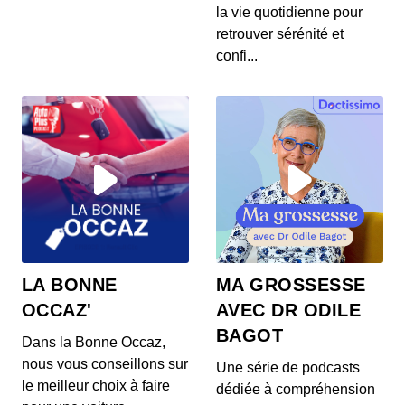
Un logo, une histoire - Lexus
la vie quotidienne pour
00:09:10 - IL Y A 9 MOIS
retrouver sérénité et
Dans l'univers très fermé de l'automobile de luxe,
confi...
Lexus s'est imposée comme une vraie référence,...
Un logo, une histoire - Nissan
00:06:53 - IL Y A 1 AN
C'est la marque automobile japonaise la plus
française qui soit : Nissan. Retour sur son histoire.
Un logo, une histoire - Bugatti
00:08:24 - IL Y A 1 AN
Voici le 30ᵉ épisode de votre podcast auto préféré.
LA BONNE
MA GROSSESSE
Lumière sur Bugatti, l'histoire d'une marque...
OCCAZ'
AVEC DR ODILE
BAGOT
Dans la Bonne Occaz,
Un logo, une histoire - Seat
nous vous conseillons sur
Une série de podcasts
00:09:48 - IL Y A 2 ANS
le meilleur choix à faire
dédiée à compréhension
Un logo, une histoire, le podcast d’AutoPlus qui