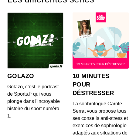
grands constructeurs automobiles au monde :
Toyota...
Un logo, une histoire - Volvo
00:08:12 - IL Y A 3 ANS
VolvoVous pouvez consulter notre politique de
confidentialité sur https://art19.com/privacy ainsi...
Un logo, une histoire - McLAREN
00:10:21 - IL Y A 1 AN
GOLAZO
10 MINUTES
Direction l'Angleterre pour découvrir les secrets et
l'histoire du constructeur de Woking : McLaren.
POUR
Golazo, c’est le podcast
DÉSTRESSER
de Sports.fr qui vous
plonge dans l'incroyable
Un logo, une histoire - Mercedes
La sophrologue Carole
histoire du sport numéro
00:06:32 - IL Y A 4 ANS
Serrat vous propose tous
MercedesSee Privacy Policy at
1.
ses conseils anti-stress et
https://art19.com/privacy and California Privacy
Notice at https://...
exercices de sophrologie
adaptés aux situations de