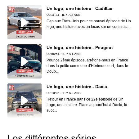
Un logo, une histoire - Cadillac
00:11:24 - IL Y A 2 ANS
Cap aux États-Unis pour ce nouvel épisode de Un
logo, une histoire avec un focus sur un construct...
Un logo, une histoire - Peugeot
00:06:54 - IL Y A 4 ANS
Pour ce 2ème épisode, arrêtons-nous en France
dans la petite commune d’Hérimoncourt, dans le
Doub...
Un logo, une histoire - Dacia
00:10:06 - IL Y A 2 ANS
Retour en France dans ce 22e épisode de Un
Logo, une histoire. Place aujourd'hui à Dacia, la
succ...
Un logo, une histoire - Toyota
00:07:12 - IL Y A 3 ANS
Les différentes séries
Pour ce 10e épisode, lumière sur l'un des plus