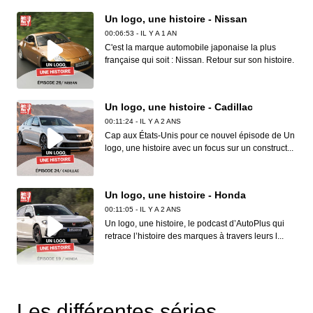
Un logo, une histoire - Nissan
00:06:53 - IL Y A 1 AN
C'est la marque automobile japonaise la plus
française qui soit : Nissan. Retour sur son histoire.
Un logo, une histoire - Cadillac
00:11:24 - IL Y A 2 ANS
Cap aux États-Unis pour ce nouvel épisode de Un
logo, une histoire avec un focus sur un construct...
Un logo, une histoire - Honda
00:11:05 - IL Y A 2 ANS
Un logo, une histoire, le podcast d’AutoPlus qui
retrace l’histoire des marques à travers leurs l...
Un logo, une histoire - Toyota
00:07:12 - IL Y A 3 ANS
Les différentes séries
Pour ce 10e épisode, lumière sur l'un des plus