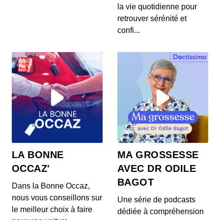
Un logo, une histoire - Audi
la vie quotidienne pour
00:08:31 - IL Y A 2 ANS
retrouver sérénité et
Dans ce 17e épisode d'Un logo, une histoire,
confi...
retour sur le constructeur allemand aux quatre
annea...
Un logo, une histoire - BMW
00:08:28 - IL Y A 3 ANS
Dans ce 13e épisode d'Un logo, une histoire, coup
de projecteur sur l'un des constructeurs plus c...
Un logo, une histoire - Alpine
00:09:52 - IL Y A 2 ANS
Dans ce nouvel épisode de Un logo, une histoire,
LA BONNE
MA GROSSESSE
coup de projecteur sur la firme de Dieppe : Alpi...
OCCAZ'
AVEC DR ODILE
BAGOT
Dans la Bonne Occaz,
Un logo, une histoire - Seat
nous vous conseillons sur
Une série de podcasts
00:09:48 - IL Y A 2 ANS
le meilleur choix à faire
dédiée à compréhension
Un logo, une histoire, le podcast d’AutoPlus qui