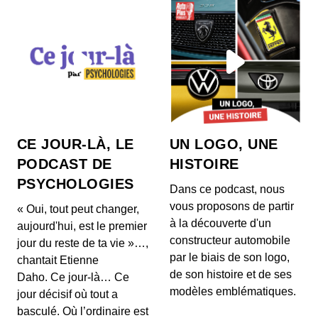
Pour en savoir plus sur les différents sujets de la
semaine : https://www.lesnumeriques.com/emiss...
#37 avec Océane Tremmel et Clément
Savary : « On a créé un deck virtuel
pour les streamers. »
00:35:47 - IL Y A 10 MOIS
Pour en savoir plus sur les différents sujets de la
semaine : https://www.lesnumeriques.com/emiss...
#36 avec Laurence Meunier : « Netflix
CE JOUR-LÀ, LE
UN LOGO, UNE
est un concurrent qu’on ne peut pas
PODCAST DE
HISTOIRE
éviter. »
00:32:14 - IL Y A 10 MOIS
Pour en savoir plus sur les différents sujets de la
PSYCHOLOGIES
Dans ce podcast, nous
semaine : https://www.lesnumeriques.com/emiss...
vous proposons de partir
« Oui, tout peut changer,
à la découverte d'un
aujourd'hui, est le premier
#35 avec Mathieu Dos Santos :
constructeur automobile
« Google est plombé par la partie
jour du reste de ta vie »…,
modem de ses Pixel 10. »
par le biais de son logo,
00:43:57 - IL Y A 11 MOIS
chantait Etienne
Pour en savoir plus sur les différents sujets de la
de son histoire et de ses
Daho. Ce jour-là… Ce
semaine : https://www.lesnumeriques.com/emiss...
modèles emblématiques.
jour décisif où tout a
basculé. Où l’ordinaire est
#34 avec Renaud Labracherie : « On va