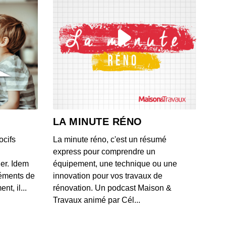
ec Qobuz (2/2) : « Pour le prix d’un album, on a toute la
ue du monde. »
 - IL Y A 8 MOIS
vec Qobuz (1/2) : « Les auditeurs ne veulent pas de
ues produites par de faux artistes ! »
 - IL Y A 9 MOIS
vec Nicolas Vignolles (Paris Games Week) : « Le jeu
est le software le plus complexe à créer. »
LA MINUTE RÉNO
 - IL Y A 9 MOIS
ocifs
La minute réno, c'est un résumé
vec Crosscall : « Face aux géants de la tech, on ne peut
express pour comprendre un
 permettre de sortir moins de produits. »
ner. Idem
équipement, une technique ou une
 - IL Y A 9 MOIS
léments de
innovation pour vos travaux de
t, il...
rénovation. Un podcast Maison &
vec Conkerax : « Les jeux dématérialisés posent un réel
Travaux animé par Cél...
ème d’archivage. »
 - IL Y A 9 MOIS