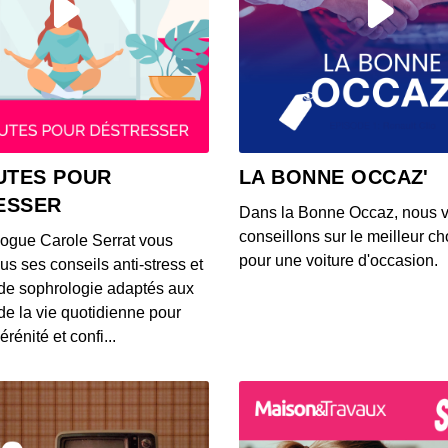
00:41:06
#49 a
coach
00:43:06
#48 av
UTES POUR
LA BONNE OCCAZ'
adapta
ESSER
00:44:55
Dans la Bonne Occaz, nous 
conseillons sur le meilleur cho
logue Carole Serrat vous
#47 a
pour une voiture d'occasion.
us ses conseils anti-stress et
trans
de sophrologie adaptés aux
00:45:04
 de la vie quotidienne pour
érénité et confi...
#46 av
milli
00:33:50