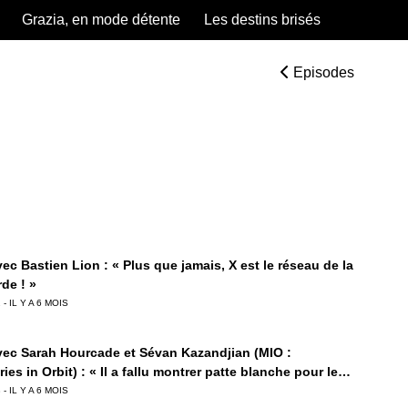
Grazia, en mode détente
Les destins brisés
Episodes
ec Bastien Lion : « Plus que jamais, X est le réseau de la
de ! »
 - IL Y A 6 MOIS
vec Sarah Hourcade et Sévan Kazandjian (MIO :
es in Orbit) : « Il a fallu montrer patte blanche pour le
e sur la Switch 2. »
 - IL Y A 6 MOIS