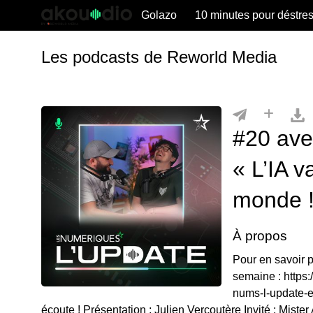
Golazo
10 minutes pour déstre
Les podcasts de Reworld Media
#20 ave
« L’IA v
monde !
À propos
Pour en savoir pl
semaine : https
nums-l-update-
écoute ! Présentation : Julien Vercoutère Invité : Mist