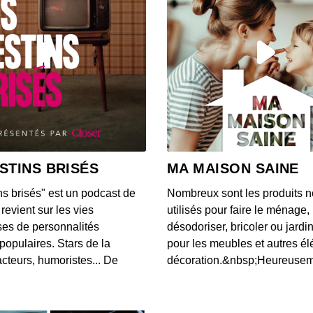
#45 av
musiq
00:38:27
#44 a
musiq
00:37:33
#43 a
vidéo 
STINS BRISÉS
MA MAISON SAINE
00:32:45
ns brisés" est un podcast de
Nombreux sont les produits n
#42 a
revient sur les vies
utilisés pour faire le ménage,
pas se
es de personnalités
désodoriser, bricoler ou jardi
00:40:37
populaires. Stars de la
pour les meubles et autres é
cteurs, humoristes... De
décoration.&nbsp;Heureusemen
#41 a
probl
00:46:46