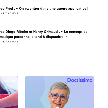
ec Fred : « On va entrer dans une guerre applicative ! »
 - IL Y A 6 MOIS
vec Diogo Ribeiro et Henry Grimaud : « Le concept de
rmatique personnelle tend à disparaître. »
 - IL Y A 6 MOIS
vec Thibaud Gomès-Léal : « Cette année encore, Netflix a
éer l’événement. »
 - IL Y A 7 MOIS
ec Marie Ciolfi : « Ce jour où j’ai compris l’impact des
iques. »
 - IL Y A 7 MOIS
ec Julien Lépine (AWS) : « L’IA va avoir un impact sur
ément d’emplois. »