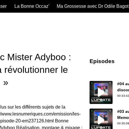
sser
La Bonne Occaz'
Ma Grossesse avec Dr Odile Bagot
c Mister Adyboo :
Episodes
a révolutionner le
 »
#04 av
discor
00:33:42
us sur les différents sujets de la
#03 a
://www.lesnumeriques.com/emission/les-
Memori
episode-20-em237126.html Bonne
portag
00:30:08
er Adyboo Réalisation, montage & mixage :