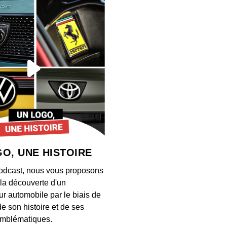
#40 a
explor
00:45:40
#39 a
ressu
00:30:44
#38 av
ce qui
00:43:35
O, UNE HISTOIRE
#37 a
odcast, nous vous proposons
deck v
à la découverte d'un
00:35:47
ur automobile par le biais de
de son histoire et de ses
#36 a
mblématiques.
ne peu