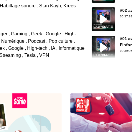
 Habillage sonore : Stan Kayh, Krees
#02 av
00:37:29
ager , Gaming , Geek , Google , High-
#01 a
 , Numérique , Podcast , Pop culture ,
l’info
k , Google , High-tech , IA , Informatique
00:39:06
 Streaming , Tesla , VPN
#52 a
su cr
00:32:39
#51 av
Numér
00:29:40
#50 av
énorm