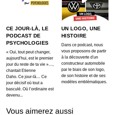
pour les streamers. »
00:35:47 - IL Y A 10 MOIS
Pour en savoir plus sur les différents sujets de la
semaine : https://www.lesnumeriques.com/emiss...
#36 avec Laurence Meunier : « Netflix
CE JOUR-LÀ, LE
UN LOGO, UNE
est un concurrent qu’on ne peut pas
PODCAST DE
HISTOIRE
éviter. »
00:32:14 - IL Y A 10 MOIS
Pour en savoir plus sur les différents sujets de la
PSYCHOLOGIES
Dans ce podcast, nous
semaine : https://www.lesnumeriques.com/emiss...
vous proposons de partir
« Oui, tout peut changer,
à la découverte d'un
aujourd'hui, est le premier
#35 avec Mathieu Dos Santos :
constructeur automobile
« Google est plombé par la partie
jour du reste de ta vie »…,
modem de ses Pixel 10. »
par le biais de son logo,
00:43:57 - IL Y A 11 MOIS
chantait Etienne
Pour en savoir plus sur les différents sujets de la
de son histoire et de ses
Daho. Ce jour-là… Ce
semaine : https://www.lesnumeriques.com/emiss...
modèles emblématiques.
jour décisif où tout a
basculé. Où l’ordinaire est
#34 avec Renaud Labracherie : « On va
devenu...
vraiment aller à la rencontre du public !
»
00:31:34 - IL Y A 11 MOIS
Pour en savoir plus sur les différents sujets de la
Vous aimerez aussi
semaine : https://www.lesnumeriques.com/emiss...