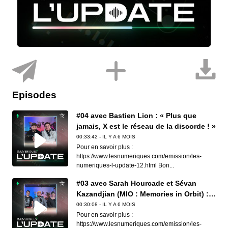
Episodes
#04 avec Bastien Lion : « Plus que
jamais, X est le réseau de la discorde ! »
00:33:42 - IL Y A 6 MOIS
Pour en savoir plus :
https://www.lesnumeriques.com/emission/les-
numeriques-l-update-12.html Bon...
#03 avec Sarah Hourcade et Sévan
Kazandjian (MIO : Memories in Orbit) : «
Il a fallu montrer patte blanche pour le
00:30:08 - IL Y A 6 MOIS
portage sur la Switch 2. »
Pour en savoir plus :
https://www.lesnumeriques.com/emission/les-