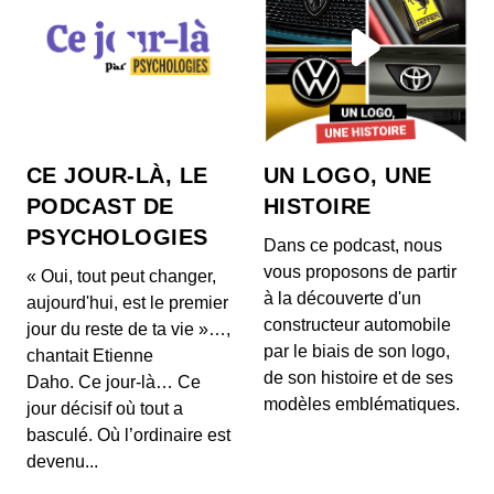
#37 avec Océane Tremmel et Clément
Savary : « On a créé un deck virtuel
pour les streamers. »
00:35:47 - IL Y A 10 MOIS
Pour en savoir plus sur les différents sujets de la
semaine : https://www.lesnumeriques.com/emiss...
#36 avec Laurence Meunier : « Netflix
CE JOUR-LÀ, LE
UN LOGO, UNE
est un concurrent qu’on ne peut pas
PODCAST DE
HISTOIRE
éviter. »
00:32:14 - IL Y A 10 MOIS
Pour en savoir plus sur les différents sujets de la
PSYCHOLOGIES
Dans ce podcast, nous
semaine : https://www.lesnumeriques.com/emiss...
vous proposons de partir
« Oui, tout peut changer,
à la découverte d'un
aujourd'hui, est le premier
#35 avec Mathieu Dos Santos :
constructeur automobile
« Google est plombé par la partie
jour du reste de ta vie »…,
modem de ses Pixel 10. »
par le biais de son logo,
00:43:57 - IL Y A 11 MOIS
chantait Etienne
Pour en savoir plus sur les différents sujets de la
de son histoire et de ses
Daho. Ce jour-là… Ce
semaine : https://www.lesnumeriques.com/emiss...
modèles emblématiques.
jour décisif où tout a
basculé. Où l’ordinaire est
#34 avec Renaud Labracherie : « On va
devenu...
vraiment aller à la rencontre du public !
»
00:31:34 - IL Y A 11 MOIS