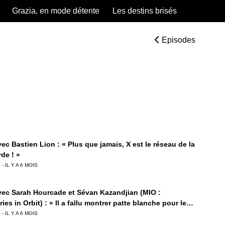
Grazia, en mode détente
Les destins brisés
Episodes
ec Bastien Lion : « Plus que jamais, X est le réseau de la
de ! »
 - IL Y A 6 MOIS
vec Sarah Hourcade et Sévan Kazandjian (MIO :
es in Orbit) : « Il a fallu montrer patte blanche pour le
e sur la Switch 2. »
 - IL Y A 6 MOIS