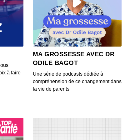
 - IL Y A 7 MOIS
vec Monsieur GRrr : « J'ai demandé à ChatGPT de me
er pour un semi-marathon ! »
 - IL Y A 7 MOIS
ec Venus is naive : « Silent Hill est la meilleure
MA GROSSESSE AVEC DR
tion de jeu vidéo au ciné ! »
ODILE BAGOT
 - IL Y A 8 MOIS
vous
ix à faire
Une série de podcasts dédiée à
vec Laurent Hopman : « George Lucas n'a pas été
compréhension de ce changement dans
formé par le succès. »
la vie de parents.
 - IL Y A 8 MOIS
ec Mirabelle Lamoureux (Keeep) : « Il y a jusqu’à 46
ons de vieux téléphones qui dorment dans nos tiroirs ! »
 - IL Y A 8 MOIS
ec Qobuz (2/2) : « Pour le prix d’un album, on a toute la