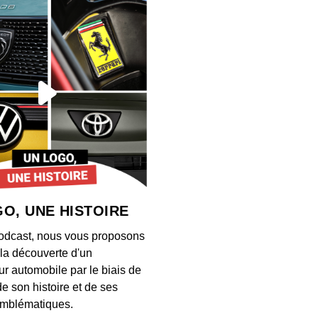
#40 a
explor
00:45:40
#39 a
ressu
00:30:44
#38 av
ce qui
00:43:35
O, UNE HISTOIRE
#37 a
odcast, nous vous proposons
deck v
à la découverte d'un
00:35:47
ur automobile par le biais de
de son histoire et de ses
#36 a
mblématiques.
ne peu