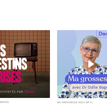
00:32:14
#35 a
parti
00:43:57
#34 a
rencon
00:31:34
#33 Sp
00:39:03
#32 av
! »
00:47:35
BRISÉS
MA GROSSESSE AVEC DR O...
#31 a