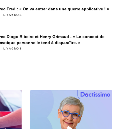
ec Fred : « On va entrer dans une guerre applicative ! »
 - IL Y A 6 MOIS
vec Diogo Ribeiro et Henry Grimaud : « Le concept de
rmatique personnelle tend à disparaître. »
 - IL Y A 6 MOIS
vec Thibaud Gomès-Léal : « Cette année encore, Netflix a
éer l’événement. »
 - IL Y A 7 MOIS
ec Marie Ciolfi : « Ce jour où j’ai compris l’impact des
iques. »
 - IL Y A 7 MOIS
ec Julien Lépine (AWS) : « L’IA va avoir un impact sur
ément d’emplois. »