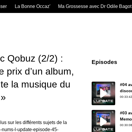
sser
La Bonne Occaz'
Ma Grossesse avec Dr Odile Bagot
c Qobuz (2/2) :
Episodes
e prix d’un album,
ute la musique du
#04 av
discor
 »
00:33:42
#03 a
Memori
us sur les différents sujets de la
portag
00:30:08
s-nums-l-update-episode-45-