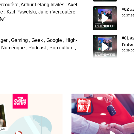
coutère, Arthur Letang Invités : Axel
#02 av
 : Karl Pawelski, Julien Vercoutère
00:37:29
Me"
#01 a
ager , Gaming , Geek , Google , High-
l’info
 , Numérique , Podcast , Pop culture ,
00:39:06
#52 a
su cr
00:32:39
#51 av
Numér
00:29:40
#50 av
énorm