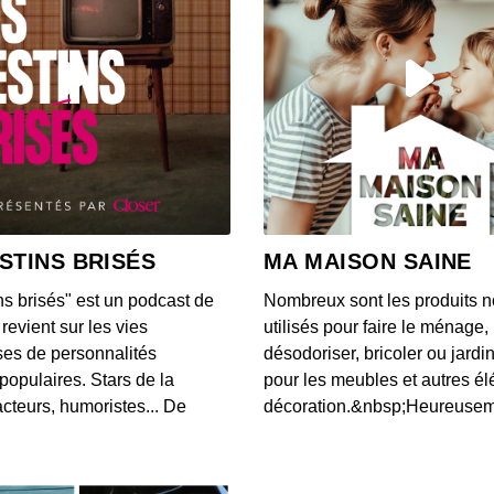
musiq
00:38:27
#44 a
musiq
00:37:33
#43 a
vidéo 
STINS BRISÉS
MA MAISON SAINE
00:32:45
ns brisés" est un podcast de
Nombreux sont les produits n
#42 a
revient sur les vies
utilisés pour faire le ménage,
pas se
es de personnalités
désodoriser, bricoler ou jardi
00:40:37
populaires. Stars de la
pour les meubles et autres é
cteurs, humoristes... De
décoration.&nbsp;Heureusemen
#41 a
probl
00:46:46