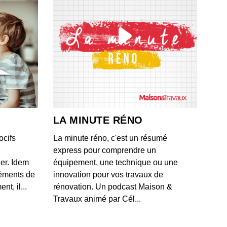
ue du monde. »
 - IL Y A 8 MOIS
vec Qobuz (1/2) : « Les auditeurs ne veulent pas de
ues produites par de faux artistes ! »
 - IL Y A 9 MOIS
vec Nicolas Vignolles (Paris Games Week) : « Le jeu
est le software le plus complexe à créer. »
LA MINUTE RÉNO
 - IL Y A 9 MOIS
ocifs
La minute réno, c'est un résumé
vec Crosscall : « Face aux géants de la tech, on ne peut
express pour comprendre un
 permettre de sortir moins de produits. »
ner. Idem
équipement, une technique ou une
 - IL Y A 9 MOIS
léments de
innovation pour vos travaux de
t, il...
rénovation. Un podcast Maison &
vec Conkerax : « Les jeux dématérialisés posent un réel
Travaux animé par Cél...
ème d’archivage. »
 - IL Y A 9 MOIS