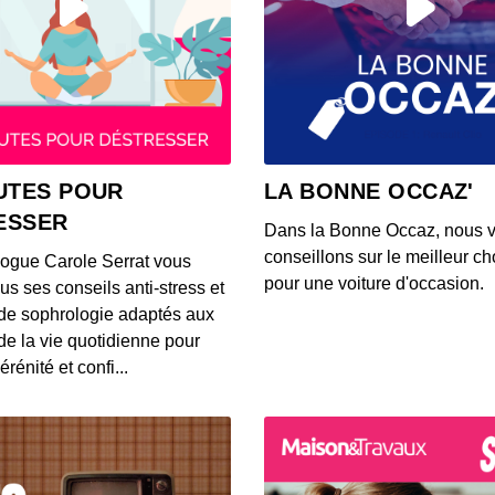
00:41:06
#49 a
coach
00:43:06
#48 av
UTES POUR
LA BONNE OCCAZ'
adapta
ESSER
00:44:55
Dans la Bonne Occaz, nous 
conseillons sur le meilleur cho
logue Carole Serrat vous
#47 a
pour une voiture d'occasion.
us ses conseils anti-stress et
trans
de sophrologie adaptés aux
00:45:04
 de la vie quotidienne pour
érénité et confi...
#46 av
milli
00:33:50
#45 av