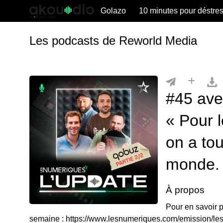
Golazo
10 minutes pour déstre
Les podcasts de Reworld Media
#45 ave
« Pour l
on a to
monde.
À propos
Pour en savoir pl
semaine : https://www.lesnumeriques.com/emission/le