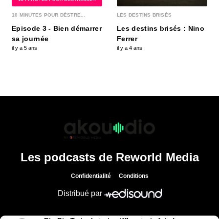
« Pantagruel », un nom de restaurant qui, à lui
seul, suffirait presque à nous mettre en appétit...
10 MINUTES POUR DÉSTRE...
LES DESTINS BRISÉS
Episode 3 - Bien démarrer
Les destins brisés : Nino
sa journée
Ferrer
Pierre Martinet, alerte enlèvement !
il y a 5 ans
il y a 4 ans
00:34:19 - IL Y A 3 ANS
2011, en pleine révolution Libyenne, Pierre
Martinet, ancien membre du service action de la
DGSE,...
Frédéric Simonin, un chef engagé !
00:34:07 - IL Y A 3 ANS
Bien qu’il ait troqué la légion étrangère à laquelle
il se destinait pour le métier de cuisinier,...
Les podcasts de Reworld Media
Alice Tourbier, voyage en cépages
Confidentialité
Conditions
00:33:36 - IL Y A 3 ANS
Pour Alice Tourbier, l’hôtellerie de luxe est avant
Distribué par
tout une histoire de famille. En 1999, lorsqu...