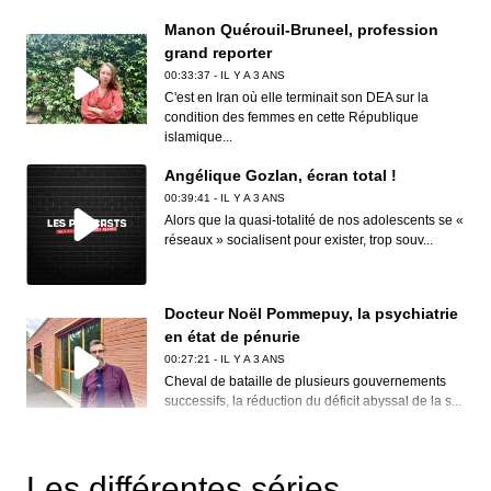
Manon Quérouil-Bruneel, profession
grand reporter
00:33:37 - IL Y A 3 ANS
C'est en Iran où elle terminait son DEA sur la
condition des femmes en cette République
islamique...
Angélique Gozlan, écran total !
00:39:41 - IL Y A 3 ANS
Alors que la quasi-totalité de nos adolescents se «
réseaux » socialisent pour exister, trop souv...
Docteur Noël Pommepuy, la psychiatrie
en état de pénurie
00:27:21 - IL Y A 3 ANS
Cheval de bataille de plusieurs gouvernements
successifs, la réduction du déficit abyssal de la s...
Clive Nolan, House of the rising prog
00:30:12 - IL Y A 3 ANS
Les différentes séries