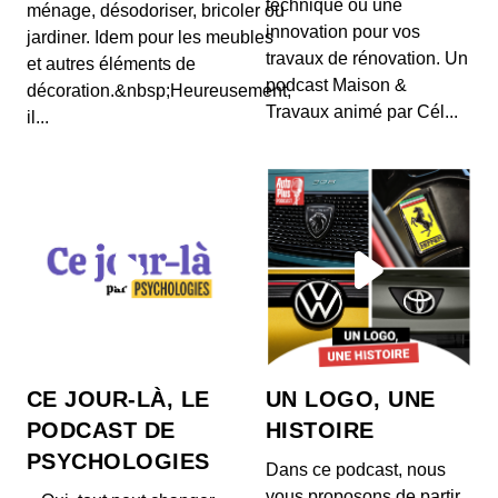
technique ou une
ménage, désodoriser, bricoler ou
Outreau, un nom qui, à tout jamais, résonne
innovation pour vos
jardiner. Idem pour les meubles
comme celui d’un procès retentissant, lame de
travaux de rénovation. Un
fond qu...
et autres éléments de
podcast Maison &
décoration.&nbsp;Heureusement,
Steve Hackett, la genèse de Genesis
Travaux animé par Cél...
il...
00:27:06 - IL Y A 3 ANS
Affirmer que sir Steve Hackett a été l’une des clés
de voûte du prog-rock et, plus largement, de...
Kevin De Porre, la crème Catalane
00:19:42 - IL Y A 3 ANS
C'est à l’école hôtelière Ferrandi que Kevin De
Porre et Erwan Ledru se lient d’amitié,
partagean...
Solange Doumic, « Et quand vous
CE JOUR-LÀ, LE
UN LOGO, UNE
frappez, Guy Georges ?! »
PODCAST DE
HISTOIRE
00:23:00 - IL Y A 3 ANS
Le 26 mars 1998, au terme d’une traque qui aura
PSYCHOLOGIES
Dans ce podcast, nous
duré sept ans, confondu par son ADN, Guy
Georges...
vous proposons de partir