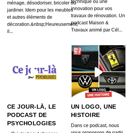
technique ou une
ménage, désodoriser, bricoler ou
Outreau, un nom qui, à tout jamais, résonne
innovation pour vos
jardiner. Idem pour les meubles
comme celui d’un procès retentissant, lame de
travaux de rénovation. Un
fond qu...
et autres éléments de
podcast Maison &
décoration.&nbsp;Heureusement,
Steve Hackett, la genèse de Genesis
Travaux animé par Cél...
il...
00:27:06 - IL Y A 3 ANS
Affirmer que sir Steve Hackett a été l’une des clés
de voûte du prog-rock et, plus largement, de...
Kevin De Porre, la crème Catalane
00:19:42 - IL Y A 3 ANS
C'est à l’école hôtelière Ferrandi que Kevin De
Porre et Erwan Ledru se lient d’amitié,
partagean...
Solange Doumic, « Et quand vous
CE JOUR-LÀ, LE
UN LOGO, UNE
frappez, Guy Georges ?! »
PODCAST DE
HISTOIRE
00:23:00 - IL Y A 3 ANS
Le 26 mars 1998, au terme d’une traque qui aura
PSYCHOLOGIES
Dans ce podcast, nous
duré sept ans, confondu par son ADN, Guy
Georges...
vous proposons de partir