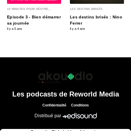
« Pantagruel », un nom de restaurant qui, à lui
seul, suffirait presque à nous mettre en appétit...
10 MINUTES POUR DÉSTRE...
LES DESTINS BRISÉS
Episode 3 - Bien démarrer
Les destins brisés : Nino
sa journée
Ferrer
Pierre Martinet, alerte enlèvement !
il y a 5 ans
il y a 4 ans
00:34:19 - IL Y A 3 ANS
2011, en pleine révolution Libyenne, Pierre
Martinet, ancien membre du service action de la
DGSE,...
Frédéric Simonin, un chef engagé !
00:34:07 - IL Y A 3 ANS
Bien qu’il ait troqué la légion étrangère à laquelle
il se destinait pour le métier de cuisinier,...
Les podcasts de Reworld Media
Alice Tourbier, voyage en cépages
Confidentialité
Conditions
00:33:36 - IL Y A 3 ANS
Pour Alice Tourbier, l’hôtellerie de luxe est avant
Distribué par
tout une histoire de famille. En 1999, lorsqu...