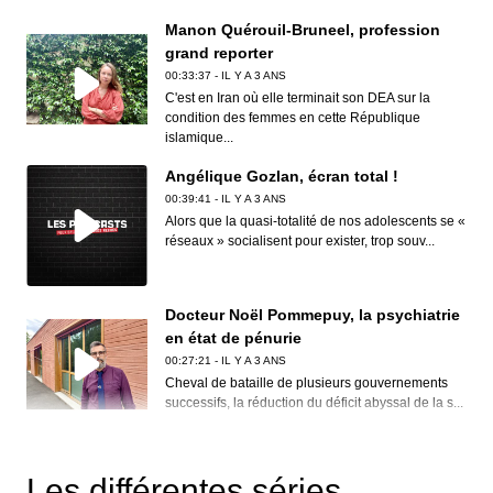
Manon Quérouil-Bruneel, profession
grand reporter
00:33:37 - IL Y A 3 ANS
C'est en Iran où elle terminait son DEA sur la
condition des femmes en cette République
islamique...
Angélique Gozlan, écran total !
00:39:41 - IL Y A 3 ANS
Alors que la quasi-totalité de nos adolescents se «
réseaux » socialisent pour exister, trop souv...
Docteur Noël Pommepuy, la psychiatrie
en état de pénurie
00:27:21 - IL Y A 3 ANS
Cheval de bataille de plusieurs gouvernements
successifs, la réduction du déficit abyssal de la s...
Clive Nolan, House of the rising prog
00:30:12 - IL Y A 3 ANS
Les différentes séries