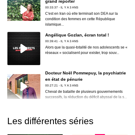
grand reporter
00:33:37 - IL Y A 3 ANS
C'est en Iran où elle terminait son DEA sur la
condition des femmes en cette République
islamique...
Angélique Gozlan, écran total !
00:39:41 - IL Y A 3 ANS
Alors que la quasi-totalité de nos adolescents se «
réseaux » socialisent pour exister, trop souv...
Docteur Noël Pommepuy, la psychiatrie
en état de pénurie
00:27:21 - IL Y A 3 ANS
Cheval de bataille de plusieurs gouvernements
successifs, la réduction du déficit abyssal de la s...
Clive Nolan, House of the rising prog
00:30:12 - IL Y A 3 ANS
Les différentes séries
Rendre visite à Clive Nolan dans son verdoyant
comté du Herefordshire, c’est s’accorder un bond
d...