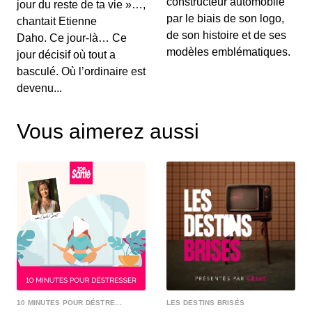
constructeur automobile
vert, blanc, rouge
jour du reste de ta vie »…,
par le biais de son logo,
00:25:42 - IL Y A 3 ANS
chantait Etienne
Encore enfant, c’est, au départ, pour aider sa
de son histoire et de ses
Daho. Ce jour-là… Ce
maman veuve qu’Enrique Casarrubias passe
modèles emblématiques.
jour décisif où tout a
derrière...
basculé. Où l’ordinaire est
Alexandre Mazzia, la gastronomie en
devenu...
haute altitude
00:29:09 - IL Y A 3 ANS
« Quand tu viens chez moi, tu viens manger mon
Vous aimerez aussi
âme… Tu me manges en fait ! » Si l’apophtegme
peut...
Avatar tisse sa toile
00:17:58 - IL Y A 3 ANS
La dernière séance en date des suédois d’Avatar,
« Dance Devil Dance », porte, il faut en conveni...
Jason Gouzy, l’Épicure de rappel !
00:25:22 - IL Y A 3 ANS
« Pantagruel », un nom de restaurant qui, à lui
seul, suffirait presque à nous mettre en appétit...
10 MINUTES POUR DÉSTRE...
LES DESTINS BRISÉS