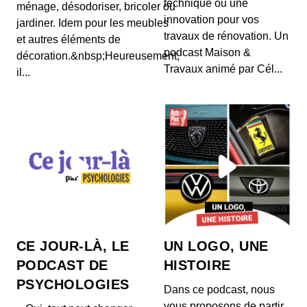
technique ou une
ménage, désodoriser, bricoler ou
Outreau, un nom qui, à tout jamais, résonne
innovation pour vos
jardiner. Idem pour les meubles
comme celui d’un procès retentissant, lame de
travaux de rénovation. Un
fond qu...
et autres éléments de
podcast Maison &
décoration.&nbsp;Heureusement,
Steve Hackett, la genèse de Genesis
Travaux animé par Cél...
il...
00:27:06 - IL Y A 3 ANS
Affirmer que sir Steve Hackett a été l’une des clés
de voûte du prog-rock et, plus largement, de...
Kevin De Porre, la crème Catalane
00:19:42 - IL Y A 3 ANS
C'est à l’école hôtelière Ferrandi que Kevin De
Porre et Erwan Ledru se lient d’amitié,
partagean...
Solange Doumic, « Et quand vous
CE JOUR-LÀ, LE
UN LOGO, UNE
frappez, Guy Georges ?! »
PODCAST DE
HISTOIRE
00:23:00 - IL Y A 3 ANS
Le 26 mars 1998, au terme d’une traque qui aura
PSYCHOLOGIES
Dans ce podcast, nous
duré sept ans, confondu par son ADN, Guy
Georges...
vous proposons de partir