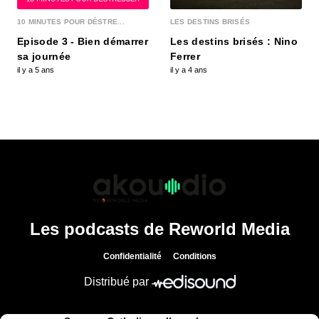
« Pantagruel », un nom de restaurant qui, à lui
seul, suffirait presque à nous mettre en appétit...
10 MINUTES POUR DÉSTRE...
LES DESTINS BRISÉS
Episode 3 - Bien démarrer
Les destins brisés : Nino
sa journée
Ferrer
Pierre Martinet, alerte enlèvement !
il y a 5 ans
il y a 4 ans
00:34:19 - IL Y A 3 ANS
2011, en pleine révolution Libyenne, Pierre
Martinet, ancien membre du service action de la
DGSE,...
Frédéric Simonin, un chef engagé !
00:34:07 - IL Y A 3 ANS
Bien qu’il ait troqué la légion étrangère à laquelle
il se destinait pour le métier de cuisinier,...
Les podcasts de Reworld Media
Alice Tourbier, voyage en cépages
Confidentialité
Conditions
00:33:36 - IL Y A 3 ANS
Pour Alice Tourbier, l’hôtellerie de luxe est avant
Distribué par
tout une histoire de famille. En 1999, lorsqu...