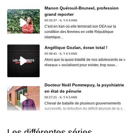
Manon Quérouil-Bruneel, profession
grand reporter
00:33:37 - IL Y A 3 ANS
C'est en Iran où elle terminait son DEA sur la
condition des femmes en cette République
islamique...
Angélique Gozlan, écran total !
00:39:41 - IL Y A 3 ANS
Alors que la quasi-totalité de nos adolescents se «
réseaux » socialisent pour exister, trop souv...
Docteur Noël Pommepuy, la psychiatrie
en état de pénurie
00:27:21 - IL Y A 3 ANS
Cheval de bataille de plusieurs gouvernements
successifs, la réduction du déficit abyssal de la s...
Clive Nolan, House of the rising prog
00:30:12 - IL Y A 3 ANS
Les différentes séries