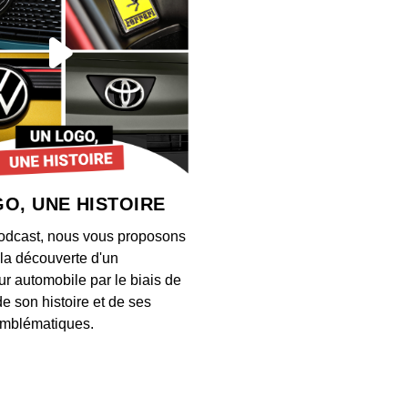
Maîtr
00:39:03
Steve
00:27:06
O, UNE HISTOIRE
Kevin
odcast, nous vous proposons
00:19:42
à la découverte d'un
ur automobile par le biais de
de son histoire et de ses
Solan
mblématiques.
00:23:00
Enriq