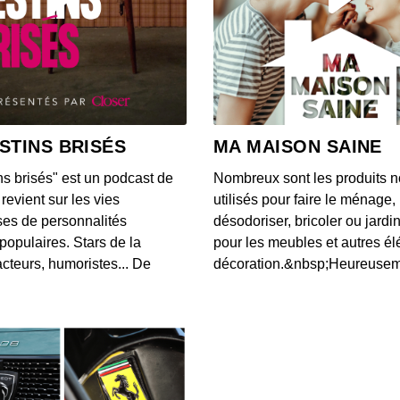
Frédér
00:18:50
Jean-
00:30:08
STINS BRISÉS
MA MAISON SAINE
ns brisés" est un podcast de
Nombreux sont les produits n
Louis
revient sur les vies
utilisés pour faire le ménage,
00:19:32
es de personnalités
désodoriser, bricoler ou jardi
populaires. Stars de la
pour les meubles et autres é
cteurs, humoristes... De
décoration.&nbsp;Heureusemen
Alexa
00:21:21
Jean-
00:15:53