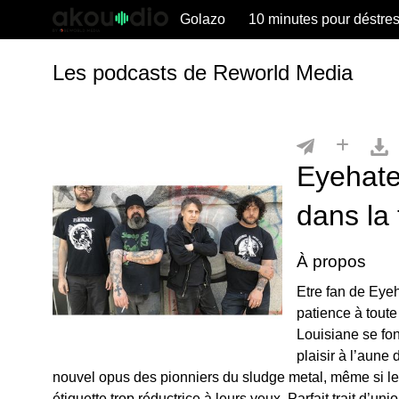
Golazo
10 minutes pour déstre
Les podcasts de Reworld Media
Eyehateg
dans l
À propos
Etre fan de Eyeh
patience à tout
Louisiane se fo
plaisir à l’aune
nouvel opus des pionniers du sludge metal, même si le 
étiquette trop réductrice à leurs yeux. Parfait trait d’u