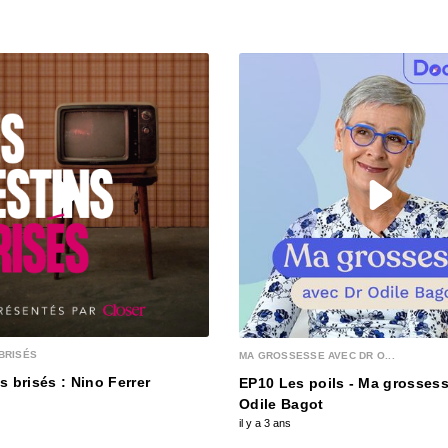
00:25:42
Alexa
00:29:09
Avatar
00:17:58
Jason
00:25:22
BRISÉS
MA GROSSESSE AVEC DR O...
Pierre
s brisés : Nino Ferrer
EP10 Les poils - Ma grossess
00:34:19
Odile Bagot
il y a 3 ans