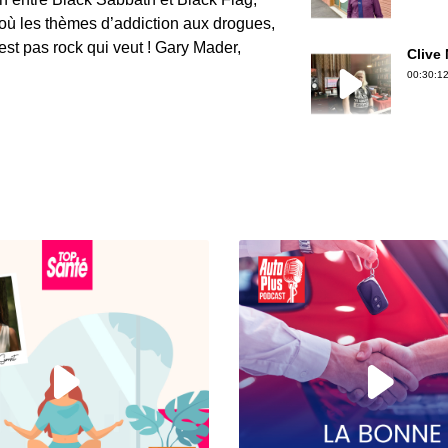
 où les thèmes d’addiction aux drogues,
st pas rock qui veut ! Gary Mader,
Clive
00:30:12
Gérard
00:30:50
Jean-P
00:36:39
Erwan 
00:18:06
Christ