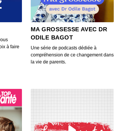
 - IL Y A 3 ANS
oster : To cook or not to cook there is no question !
MA GROSSESSE AVEC DR
 - IL Y A 3 ANS
ODILE BAGOT
vous
ix à faire
Une série de podcasts dédiée à
r Dénouveaux, vendredi 13
compréhension de ce changement dans
 - IL Y A 3 ANS
la vie de parents.
y Galvan, l’empire des sens
 - IL Y A 3 ANS
ier Pirson, Monique Olivier mots à maux
 - IL Y A 3 ANS