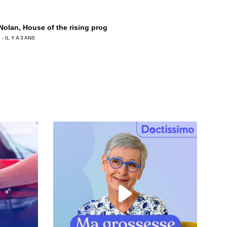
 Nolan, House of the rising prog
 - IL Y A 3 ANS
 Chemla, Monique Olivier tire les ficelles !
 - IL Y A 3 ANS
ierre Birot, La Crim’ au crible
 - IL Y A 3 ANS
Ledru, « Contraste » le palais du breton !
 - IL Y A 3 ANS
ian Prouteau, GIGN : engagé pour la vie !