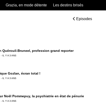
Grazia, en mode détente
Les destins brisés
Episodes
 Quérouil-Bruneel, profession grand reporter
 - IL Y A 3 ANS
ique Gozlan, écran total !
 - IL Y A 3 ANS
ur Noël Pommepuy, la psychiatrie en état de pénurie
 - IL Y A 3 ANS