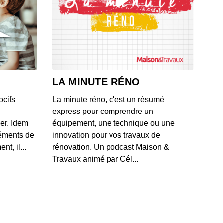
ic Lorimier, Virtus ose !
 - IL Y A 3 ANS
Luc Ployé, la chambre des secrets de Monique Olivier
 - IL Y A 3 ANS
LA MINUTE RÉNO
ocifs
La minute réno, c'est un résumé
 Saillans, au cœur des forces spéciales
express pour comprendre un
 - IL Y A 3 ANS
ner. Idem
équipement, une technique ou une
léments de
innovation pour vos travaux de
t, il...
rénovation. Un podcast Maison &
ndre Marchon sur un plateau !
Travaux animé par Cél...
 - IL Y A 3 ANS
Luc Tartarin voit rouge
 - IL Y A 3 ANS