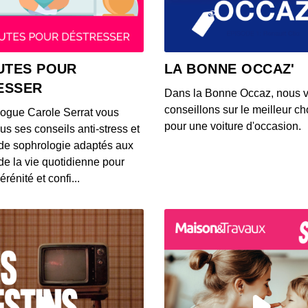
00:44:26
Paul F
UTES POUR
LA BONNE OCCAZ'
00:19:38
ESSER
Dans la Bonne Occaz, nous 
conseillons sur le meilleur cho
logue Carole Serrat vous
Arthu
pour une voiture d'occasion.
us ses conseils anti-stress et
00:35:29
de sophrologie adaptés aux
 de la vie quotidienne pour
érénité et confi...
Jérém
00:25:59
Gauth
00:39:52