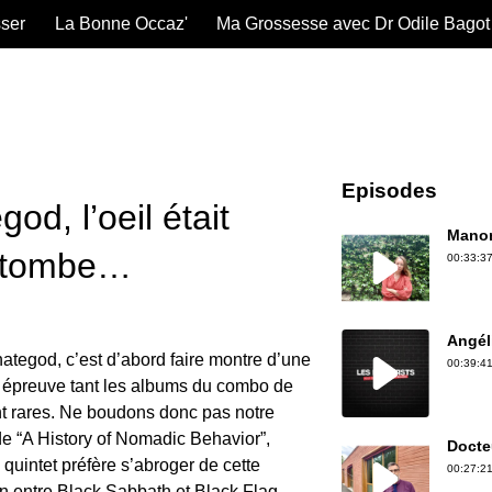
sser
La Bonne Occaz'
Ma Grossesse avec Dr Odile Bagot
Episodes
od, l’oeil était
Manon
a tombe…
00:33:37
Angél
ategod, c’est d’abord faire montre d’une
00:39:41
e épreuve tant les albums du combo de
nt rares. Ne boudons donc pas notre
 de “A History of Nomadic Behavior”,
Docte
quintet préfère s’abroger de cette
00:27:21
nion entre Black Sabbath et Black Flag,