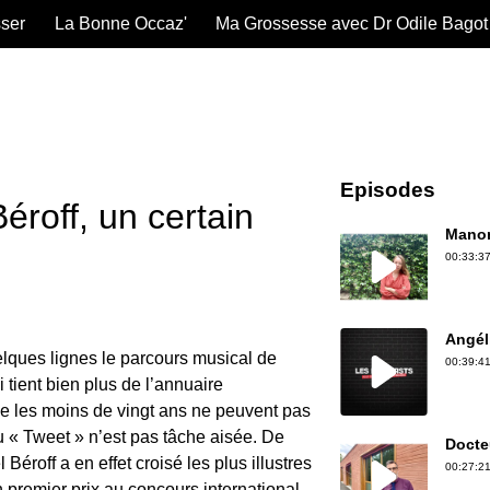
sser
La Bonne Occaz'
Ma Grossesse avec Dr Odile Bagot
Episodes
éroff, un certain
Manon
00:33:37
Angél
ques lignes le parcours musical de
00:39:41
i tient bien plus de l’annuaire
e les moins de vingt ans ne peuvent pas
u « Tweet » n’est pas tâche aisée. De
Docte
éroff a en effet croisé les plus illustres
00:27:21
n premier prix au concours international