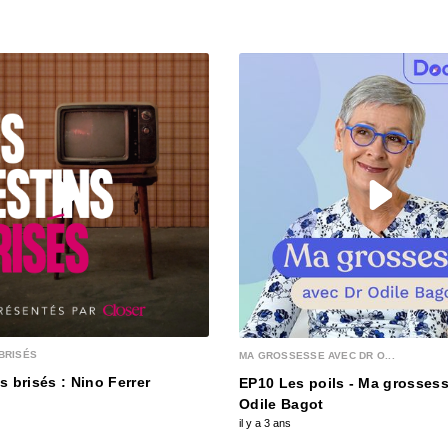
00:25:42
Alexa
00:29:09
Avatar
00:17:58
Jason
00:25:22
BRISÉS
MA GROSSESSE AVEC DR O...
Pierre
s brisés : Nino Ferrer
EP10 Les poils - Ma grossess
00:34:19
Odile Bagot
il y a 3 ans