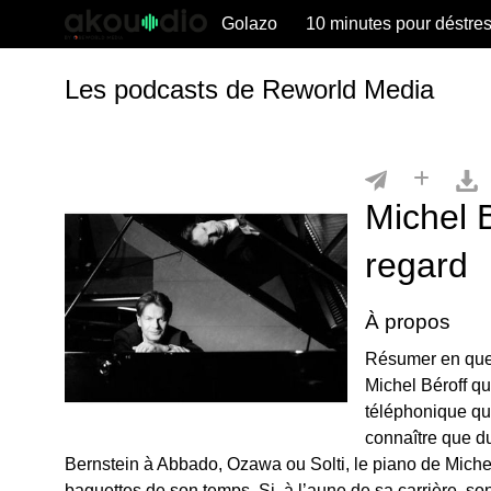
Golazo
10 minutes pour déstre
Les podcasts de Reworld Media
Michel B
regard
À propos
Résumer en quel
Michel Béroff qu
téléphonique qu
connaître que d
Bernstein à Abbado, Ozawa ou Solti, le piano de Michel B
baguettes de son temps. Si, à l’aune de sa carrière, so