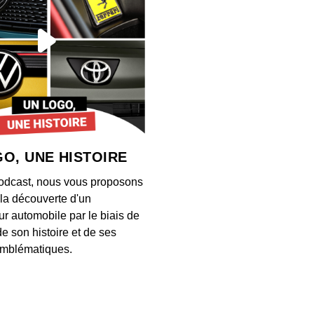
Maîtr
00:39:03
Steve
00:27:06
O, UNE HISTOIRE
Kevin
odcast, nous vous proposons
00:19:42
à la découverte d'un
ur automobile par le biais de
de son histoire et de ses
Solan
mblématiques.
00:23:00
Enriq