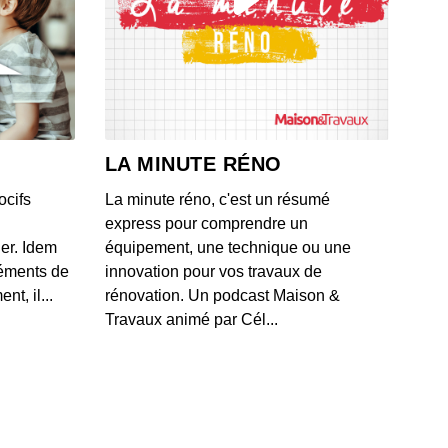
ic Lorimier, Virtus ose !
 - IL Y A 3 ANS
Luc Ployé, la chambre des secrets de Monique Olivier
 - IL Y A 3 ANS
LA MINUTE RÉNO
ocifs
La minute réno, c'est un résumé
 Saillans, au cœur des forces spéciales
express pour comprendre un
 - IL Y A 3 ANS
ner. Idem
équipement, une technique ou une
léments de
innovation pour vos travaux de
t, il...
rénovation. Un podcast Maison &
ndre Marchon sur un plateau !
Travaux animé par Cél...
 - IL Y A 3 ANS
Luc Tartarin voit rouge
 - IL Y A 3 ANS