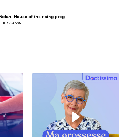
 Nolan, House of the rising prog
 - IL Y A 3 ANS
 Chemla, Monique Olivier tire les ficelles !
 - IL Y A 3 ANS
ierre Birot, La Crim’ au crible
 - IL Y A 3 ANS
Ledru, « Contraste » le palais du breton !
 - IL Y A 3 ANS
ian Prouteau, GIGN : engagé pour la vie !