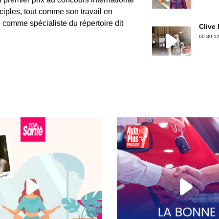
sciples, tout comme son travail en
comme spécialiste du répertoire dit
Clive
00:30:12
Gérard
00:30:50
Jean-P
00:36:39
Erwan 
00:18:06
Christ