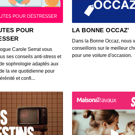
00:44:26
Paul F
UTES POUR
LA BONNE OCCAZ'
00:19:38
ESSER
Dans la Bonne Occaz, nous 
conseillons sur le meilleur cho
logue Carole Serrat vous
Arthu
pour une voiture d'occasion.
us ses conseils anti-stress et
00:35:29
de sophrologie adaptés aux
 de la vie quotidienne pour
érénité et confi...
Jérém
00:25:59
Gauth
00:39:52