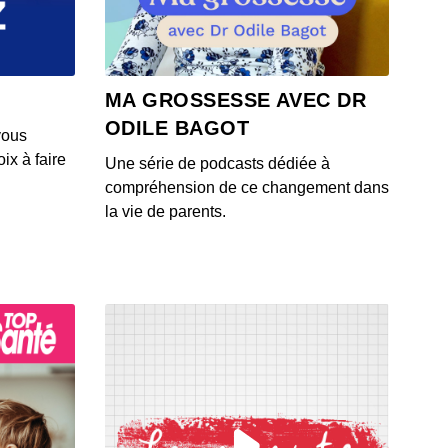
 - IL Y A 3 ANS
oster : To cook or not to cook there is no question !
MA GROSSESSE AVEC DR
 - IL Y A 3 ANS
ODILE BAGOT
vous
ix à faire
Une série de podcasts dédiée à
r Dénouveaux, vendredi 13
compréhension de ce changement dans
 - IL Y A 3 ANS
la vie de parents.
y Galvan, l’empire des sens
 - IL Y A 3 ANS
ier Pirson, Monique Olivier mots à maux
 - IL Y A 3 ANS