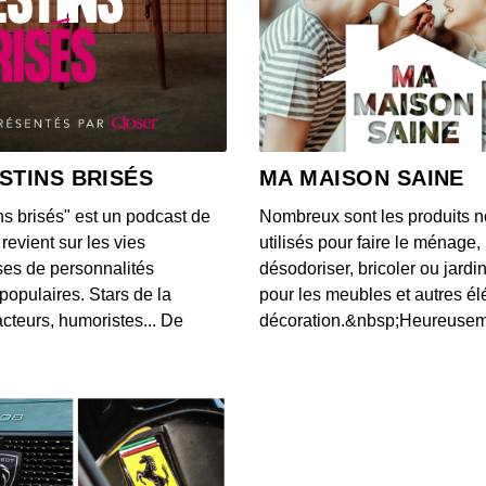
Frédér
00:18:50
Jean-
00:30:08
STINS BRISÉS
MA MAISON SAINE
ns brisés" est un podcast de
Nombreux sont les produits n
Louis
revient sur les vies
utilisés pour faire le ménage,
00:19:32
es de personnalités
désodoriser, bricoler ou jardi
populaires. Stars de la
pour les meubles et autres é
cteurs, humoristes... De
décoration.&nbsp;Heureusemen
Alexa
00:21:21
Jean-
00:15:53