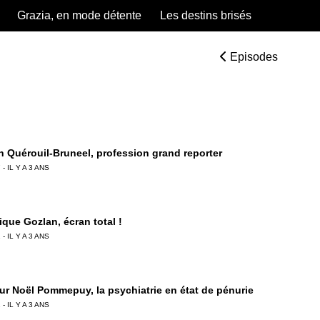
Grazia, en mode détente
Les destins brisés
Episodes
 Quérouil-Bruneel, profession grand reporter
 - IL Y A 3 ANS
ique Gozlan, écran total !
 - IL Y A 3 ANS
ur Noël Pommepuy, la psychiatrie en état de pénurie
 - IL Y A 3 ANS