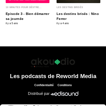
« Pantagruel », un nom de restaurant qui, à lui
seul, suffirait presque à nous mettre en appétit...
10 MINUTES POUR DÉSTRE...
LES DESTINS BRISÉS
Episode 3 - Bien démarrer
Les destins brisés : Nino
sa journée
Ferrer
Pierre Martinet, alerte enlèvement !
il y a 5 ans
il y a 4 ans
00:34:19 - IL Y A 3 ANS
2011, en pleine révolution Libyenne, Pierre
Martinet, ancien membre du service action de la
DGSE,...
Frédéric Simonin, un chef engagé !
00:34:07 - IL Y A 3 ANS
Bien qu’il ait troqué la légion étrangère à laquelle
il se destinait pour le métier de cuisinier,...
Les podcasts de Reworld Media
Alice Tourbier, voyage en cépages
Confidentialité
Conditions
00:33:36 - IL Y A 3 ANS
Pour Alice Tourbier, l’hôtellerie de luxe est avant
Distribué par
tout une histoire de famille. En 1999, lorsqu...