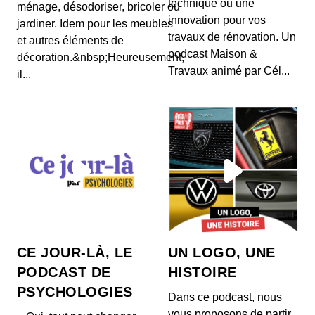
technique ou une
ménage, désodoriser, bricoler ou
Outreau, un nom qui, à tout jamais, résonne
innovation pour vos
jardiner. Idem pour les meubles
comme celui d’un procès retentissant, lame de
travaux de rénovation. Un
fond qu...
et autres éléments de
podcast Maison &
décoration.&nbsp;Heureusement,
Steve Hackett, la genèse de Genesis
Travaux animé par Cél...
il...
00:27:06 - IL Y A 3 ANS
Affirmer que sir Steve Hackett a été l’une des clés
de voûte du prog-rock et, plus largement, de...
Kevin De Porre, la crème Catalane
00:19:42 - IL Y A 3 ANS
C'est à l’école hôtelière Ferrandi que Kevin De
Porre et Erwan Ledru se lient d’amitié,
partagean...
Solange Doumic, « Et quand vous
CE JOUR-LÀ, LE
UN LOGO, UNE
frappez, Guy Georges ?! »
PODCAST DE
HISTOIRE
00:23:00 - IL Y A 3 ANS
Le 26 mars 1998, au terme d’une traque qui aura
PSYCHOLOGIES
Dans ce podcast, nous
duré sept ans, confondu par son ADN, Guy
Georges...
vous proposons de partir