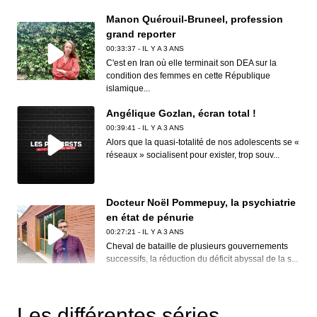
Manon Quérouil-Bruneel, profession
grand reporter
00:33:37 - IL Y A 3 ANS
C'est en Iran où elle terminait son DEA sur la
condition des femmes en cette République
islamique...
Angélique Gozlan, écran total !
00:39:41 - IL Y A 3 ANS
Alors que la quasi-totalité de nos adolescents se «
réseaux » socialisent pour exister, trop souv...
Docteur Noël Pommepuy, la psychiatrie
en état de pénurie
00:27:21 - IL Y A 3 ANS
Cheval de bataille de plusieurs gouvernements
successifs, la réduction du déficit abyssal de la s...
Clive Nolan, House of the rising prog
00:30:12 - IL Y A 3 ANS
Les différentes séries