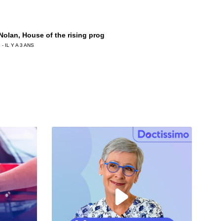
 Nolan, House of the rising prog
 - IL Y A 3 ANS
 Chemla, Monique Olivier tire les ficelles !
 - IL Y A 3 ANS
ierre Birot, La Crim’ au crible
 - IL Y A 3 ANS
Ledru, « Contraste » le palais du breton !
 - IL Y A 3 ANS