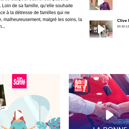
e. Loin de sa famille, qu’elle souhaite
ce à la détresse de familles qui ne
 malheureusement, malgré les soins, la
Clive
...
00:30:12
Gérard
00:30:50
Jean-P
00:36:39
Erwan 
00:18:06