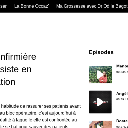
sser
La Bonne Occaz'
Ma Grossesse avec Dr Odile Bagot
Episodes
infirmière
Manon
siste en
00:33:37
tion
Angél
00:39:41
 habitude de rassurer ses patients avant
au bloc opératoire, c’est aujourd’hui à
éalité à laquelle elle est confrontée au
Docte
ste se bat pour sauver des patients
00:27:21