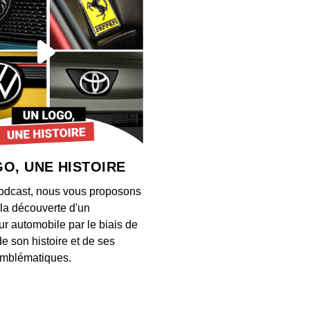
Maîtr
00:39:03
Steve
00:27:06
O, UNE HISTOIRE
Kevin
odcast, nous vous proposons
00:19:42
à la découverte d'un
ur automobile par le biais de
de son histoire et de ses
Solan
mblématiques.
00:23:00