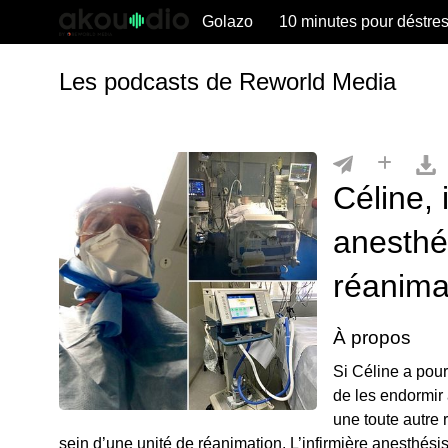
Golazo
10 minutes pour déstre
Les podcasts de Reworld Media
Céline, 
anesthé
réanima
À propos
Si Céline a pour
de les endormir 
une toute autre r
sein d’une unité de réanimation. L’infirmière anesthési