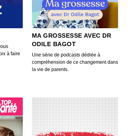
ian Prouteau, GIGN : engagé pour la vie !
 - IL Y A 3 ANS
oster : To cook or not to cook there is no question !
MA GROSSESSE AVEC DR
 - IL Y A 3 ANS
ODILE BAGOT
vous
ix à faire
Une série de podcasts dédiée à
r Dénouveaux, vendredi 13
compréhension de ce changement dans
 - IL Y A 3 ANS
la vie de parents.
y Galvan, l’empire des sens
 - IL Y A 3 ANS
ier Pirson, Monique Olivier mots à maux
 - IL Y A 3 ANS