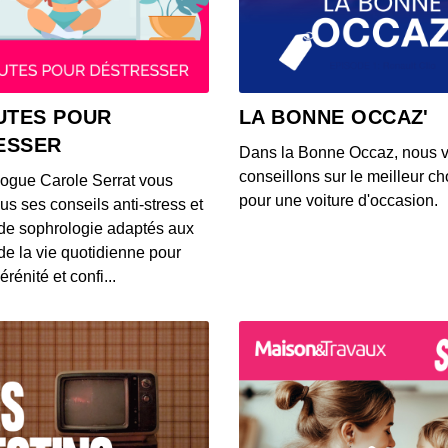
Christ
00:44:26
Paul F
UTES POUR
LA BONNE OCCAZ'
00:19:38
ESSER
Dans la Bonne Occaz, nous 
conseillons sur le meilleur cho
logue Carole Serrat vous
Arthu
pour une voiture d'occasion.
us ses conseils anti-stress et
00:35:29
de sophrologie adaptés aux
 de la vie quotidienne pour
érénité et confi...
Jérém
00:25:59
Gauth
00:39:52