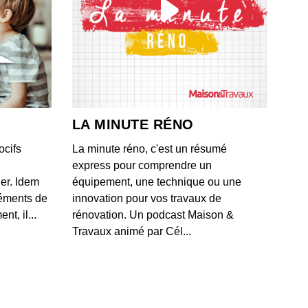
ic Lorimier, Virtus ose !
 - IL Y A 3 ANS
Luc Ployé, la chambre des secrets de Monique Olivier
 - IL Y A 3 ANS
LA MINUTE RÉNO
ocifs
La minute réno, c'est un résumé
 Saillans, au cœur des forces spéciales
express pour comprendre un
 - IL Y A 3 ANS
ner. Idem
équipement, une technique ou une
léments de
innovation pour vos travaux de
t, il...
rénovation. Un podcast Maison &
ndre Marchon sur un plateau !
Travaux animé par Cél...
 - IL Y A 3 ANS
Luc Tartarin voit rouge
 - IL Y A 3 ANS