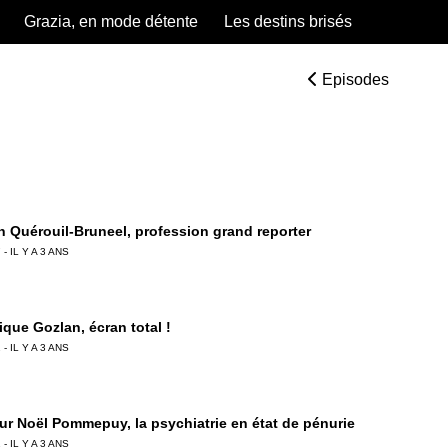
Grazia, en mode détente
Les destins brisés
Episodes
 Quérouil-Bruneel, profession grand reporter
 - IL Y A 3 ANS
ique Gozlan, écran total !
 - IL Y A 3 ANS
ur Noël Pommepuy, la psychiatrie en état de pénurie
 - IL Y A 3 ANS