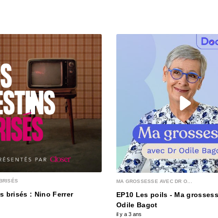
Enriq
00:25:42
Alexa
00:29:09
Avatar
00:17:58
Jason
00:25:22
BRISÉS
MA GROSSESSE AVEC DR O...
Pierre
s brisés : Nino Ferrer
EP10 Les poils - Ma grossess
00:34:19
Odile Bagot
il y a 3 ans