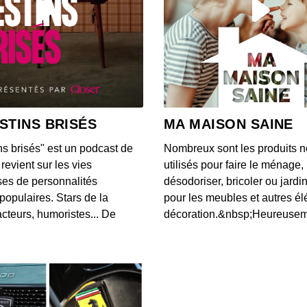
Frédér
00:18:50
Jean-
00:30:08
STINS BRISÉS
MA MAISON SAINE
ns brisés" est un podcast de
Nombreux sont les produits n
Louis
revient sur les vies
utilisés pour faire le ménage,
00:19:32
es de personnalités
désodoriser, bricoler ou jardi
populaires. Stars de la
pour les meubles et autres é
cteurs, humoristes... De
décoration.&nbsp;Heureusemen
Alexa
00:21:21
Jean-
00:15:53