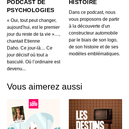
PODCAST DE
HISTOIRE
poids, l'impact du vin rouge et
PSYCHOLOGIES
tendances capillaires de Cannes
00:03:48 - IL Y A 2 MOIS
Dans ce podcast, nous
1. 🍽️ **Mythes de la perte de poids :** Découvrez
vous proposons de partir
« Oui, tout peut changer,
pourquoi manger tard le soir ne fait pas forcéme...
à la découverte d'un
aujourd'hui, est le premier
constructeur automobile
jour du reste de ta vie »…,
26 mai 2026 : Alerte sanitaire,
par le biais de son logo,
chantait Etienne
hydratation et astuces beauté pour les
de son histoire et de ses
mains
Daho. Ce jour-là… Ce
00:03:56 - IL Y A 2 MOIS
1. ⚠️ **Alerte de RappelConso sur les merguez
modèles emblématiques.
jour décisif où tout a
Tradival** Une alerte a été émise concernant des
basculé. Où l’ordinaire est
mer...
devenu...
25 mai 2026 - Le riz et santé,
Alimentation anti-inflammatoire,
Vous aimerez aussi
Tendances street food
00:04:07 - IL Y A 2 MOIS
1. 🍚 **Le riz et ses effets sur la santé** Découvrez
comment certaines variétés de riz peuvent ag...
18 mai 2026 : Cholestérol, Longévité et
Tendances Beauté
00:03:59 - IL Y A 2 MOIS
1. 🥗 **Régulation du cholestérol :** Le cholestérol