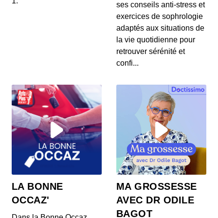
1.
ses conseils anti-stress et
aux Abricots, et Santé du Cuir Chevelu
exercices de sophrologie
00:04:22 - IL Y A 1 MOIS
1. 🍦 **Frozen Yogurts : une alternative à la crème
adaptés aux situations de
glacée ?** Découvrez comment les frozen yogurt...
la vie quotidienne pour
retrouver sérénité et
23 juin 2026 : Sécurité alimentaire,
confi...
Hydratation et Maternité tardive
00:04:02 - IL Y A 1 MOIS
1. 🔥 **Rappel de friteuse à air :** La friteuse à air
chaud Elta présente des risques d'incendie,...
23 juin 2026 : Sécurité alimentaire,
Hydratation et Maternité tardive
00:04:02 - IL Y A 1 MOIS
1. 🔥 **Rappel de friteuse à air :** La friteuse à air
chaud Elta présente des risques d'incendie,...
23 juin 2026 : Sécurité alimentaire,
LA BONNE
MA GROSSESSE
Hydratation et Maternité tardive
OCCAZ'
AVEC DR ODILE
00:04:02 - IL Y A 1 MOIS
1. 🔥 **Rappel de friteuse à air :** La friteuse à air
BAGOT
Dans la Bonne Occaz,