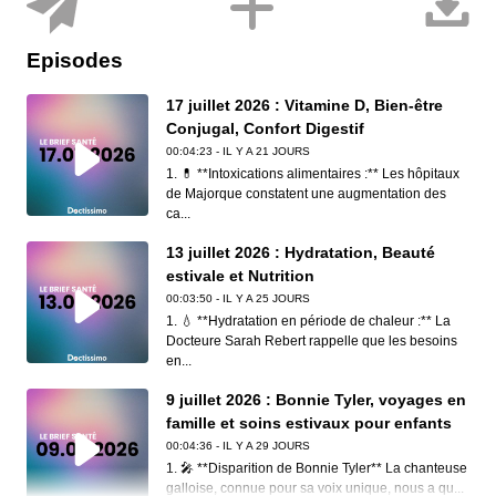
Episodes
17 juillet 2026 : Vitamine D, Bien-être
Conjugal, Confort Digestif
00:04:23 - IL Y A 21 JOURS
1. 💊 **Intoxications alimentaires :** Les hôpitaux
de Majorque constatent une augmentation des
ca...
13 juillet 2026 : Hydratation, Beauté
estivale et Nutrition
00:03:50 - IL Y A 25 JOURS
1. 💧 **Hydratation en période de chaleur :** La
Docteure Sarah Rebert rappelle que les besoins
en...
9 juillet 2026 : Bonnie Tyler, voyages en
famille et soins estivaux pour enfants
00:04:36 - IL Y A 29 JOURS
1. 🎤 **Disparition de Bonnie Tyler** La chanteuse
galloise, connue pour sa voix unique, nous a qu...